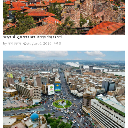
আঙ্কারা: তুরস্কের এক অনন্য শহরের গল্প
by
আশা রহমান
August 6, 2026
0