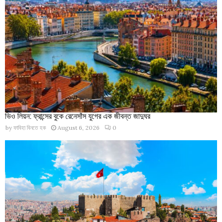
ভিও লিয়ন: ফ্রান্সের বুকে রেনেসাঁস যুগের এক জীবন্ত জাদুঘর
by
ফাবিহা বিনতে হক
August 6, 2026
0