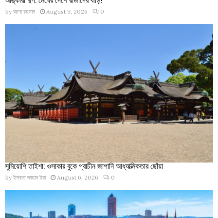
by
আশা রহমান
August 9, 2026
0
সুমিয়োশি তাইশা: ওসাকার বুকে প্রাচীন জাপানি আধ্যাত্মিকতার ছোঁয়া
by
ইসরাত জাহান ইরা
August 6, 2026
0