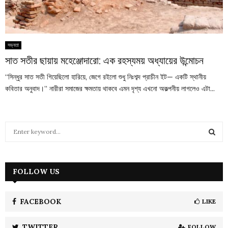
সভ্যতা
সাত সতীর ছায়ায় মহেঞ্জোদারো: এক রহস্যময় অধ্যায়ের উন্মোচন
“সিন্ধুর সাত সতী গিয়েছিলো হারিয়ে, জেগে রইলো শুধু নিঃশব্দ প্রাচীন ইট— একটি স্থানীয়
কবিতার অনুবাদ।” নারীরা সমাজের ক্ষমতায় থাকবে এমন দৃশ্য এখনো অকল্পনীয় লাগলেও এটা...
S
e
a
S
r
c
FOLLOW US
E
h
f
A
o
FACEBOOK
LIKE
r
R
:
TWITTER
FOLLOW