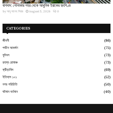
বাগদাদ: গোলাকার শহর থেকে আধুনিক ইরাকের হৃৎপিণ্ড
by
আবু সালেহ পিয়ার
August 5, 2026
0
CATEGORIES
জীবনী
(86)
পর্যটন আকর্ষণ
(75)
ফুটবল
(73)
রহস্য রোমাঞ্চ
(73)
ক্রীড়াবিদ
(69)
ইতিহাস ১০১
(52)
নগর পরিচিতি
(50)
ঘটমান বর্তমান
(40)