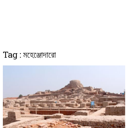
Tag : মহেঞ্জোদারো