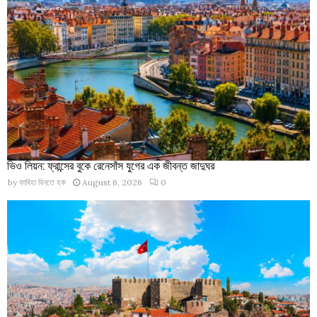
ভিও লিয়ন: ফ্রান্সের বুকে রেনেসাঁস যুগের এক জীবন্ত জাদুঘর
by
ফাবিহা বিনতে হক
August 6, 2026
0