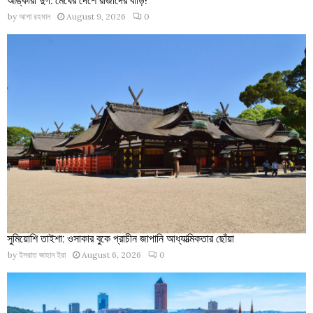
by
আশা রহমান
August 9, 2026
0
সুমিয়োশি তাইশা: ওসাকার বুকে প্রাচীন জাপানি আধ্যাত্মিকতার ছোঁয়া
by
ইসরাত জাহান ইরা
August 6, 2026
0