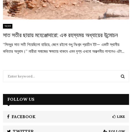
সভ্যতা
সাত সতীর ছায়ায় মহেঞ্জোদারো: এক রহস্যময় অধ্যায়ের উন্মোচন
“সিন্ধুর সাত সতী গিয়েছিলো হারিয়ে, জেগে রইলো শুধু নিঃশব্দ প্রাচীন ইট— একটি স্থানীয়
কবিতার অনুবাদ।” নারীরা সমাজের ক্ষমতায় থাকবে এমন দৃশ্য এখনো অকল্পনীয় লাগলেও এটা...
S
e
a
S
r
c
FOLLOW US
E
h
f
A
o
FACEBOOK
LIKE
r
R
:
TWITTER
FOLLOW