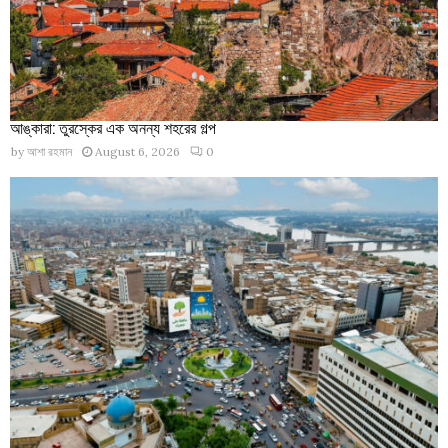
আঙ্কারা: তুরস্কের এক অনন্য শহরের গল্প
by
আশা রহমান
August 6, 2026
0