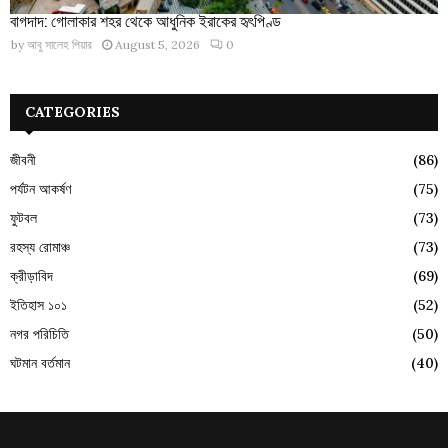
বাগদাদ: গোলাকার শহর থেকে আধুনিক ইরাকের হৃৎপিণ্ড
by
আবু সালেহ পিয়ার
August 5, 2026
0
CATEGORIES
জীবনী
(86)
পর্যটন আকর্ষণ
(75)
ফুটবল
(73)
রহস্য রোমাঞ্চ
(73)
ক্রীড়াবিদ
(69)
ইতিহাস ১০১
(52)
নগর পরিচিতি
(50)
ঘটমান বর্তমান
(40)