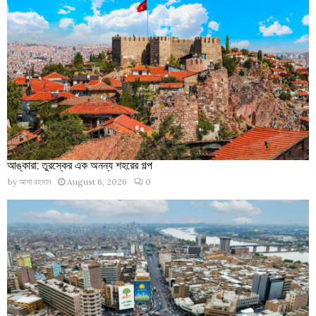
আঙ্কারা: তুরস্কের এক অনন্য শহরের গল্প
by
আশা রহমান
August 6, 2026
0