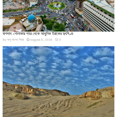
বাগদাদ: গোলাকার শহর থেকে আধুনিক ইরাকের হৃৎপিণ্ড
by
আবু সালেহ পিয়ার
August 5, 2026
0