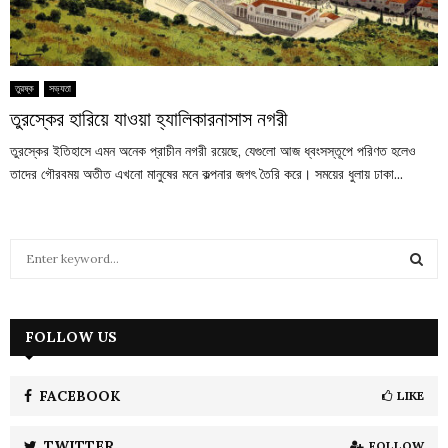
তুরষ্ক
সভ্যতা
তুরস্কের হারিয়ে যাওয়া হ্যালিকারনাসাস নগরী
তুরস্কের ইতিহাসে এমন অনেক প্রাচীন নগরী রয়েছে, যেগুলো আজ ধ্বংসস্তূপে পরিণত হলেও
তাদের গৌরবময় অতীত এখনো মানুষের মনে কল্পনার জগৎ তৈরি করে। সময়ের ধুলায় ঢাকা...
S
e
a
S
r
c
FOLLOW US
E
h
f
A
o
FACEBOOK
LIKE
r
R
:
TWITTER
FOLLOW