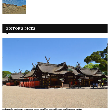
EDITOR'S PICKS
সুমিয়োশি তাইশা: ওসাকার বুকে প্রাচীন জাপানি আধ্যাত্মিকতার ছোঁয়া