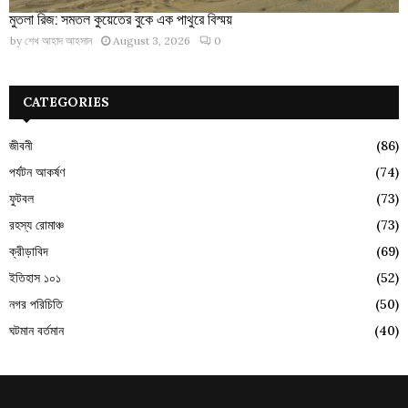
মুতলা রিজ: সমতল কুয়েতের বুকে এক পাথুরে বিস্ময়
by
শেখ আহাদ আহসান
August 3, 2026
0
CATEGORIES
জীবনী
(86)
পর্যটন আকর্ষণ
(74)
ফুটবল
(73)
রহস্য রোমাঞ্চ
(73)
ক্রীড়াবিদ
(69)
ইতিহাস ১০১
(52)
নগর পরিচিতি
(50)
ঘটমান বর্তমান
(40)