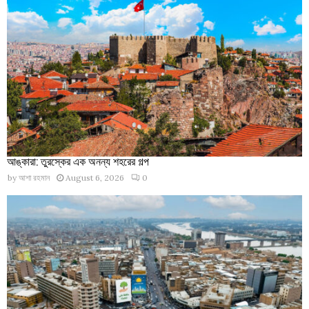
আঙ্কারা: তুরস্কের এক অনন্য শহরের গল্প
by
আশা রহমান
August 6, 2026
0