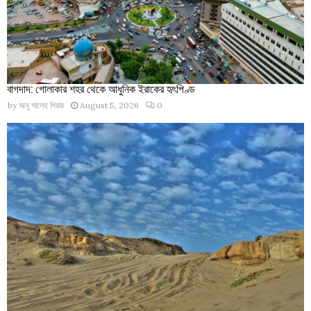
বাগদাদ: গোলাকার শহর থেকে আধুনিক ইরাকের হৃৎপিণ্ড
by
আবু সালেহ পিয়ার
August 5, 2026
0