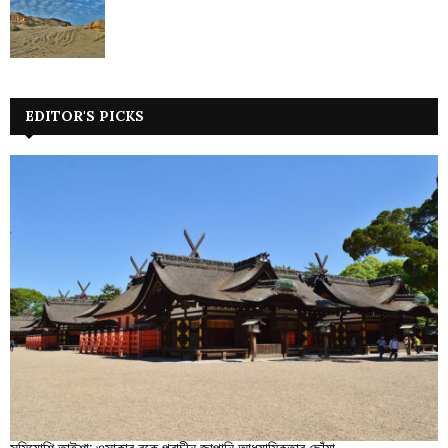
EDITOR'S PICKS
সুমিয়োশি তাইশা: ওসাকার বুকে প্রাচীন জাপানি আধ্যাত্মিকতার ছোঁয়া