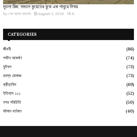
মুতলা রিজ: সমতল কুয়েতের বুকে এক পাথুরে বিস্ময়
by
শেখ আহাদ আহসান
August 3, 2026
0
CATEGORIES
জীবনী
(86)
পর্যটন আকর্ষণ
(74)
ফুটবল
(73)
রহস্য রোমাঞ্চ
(73)
ক্রীড়াবিদ
(69)
ইতিহাস ১০১
(52)
নগর পরিচিতি
(50)
ঘটমান বর্তমান
(40)