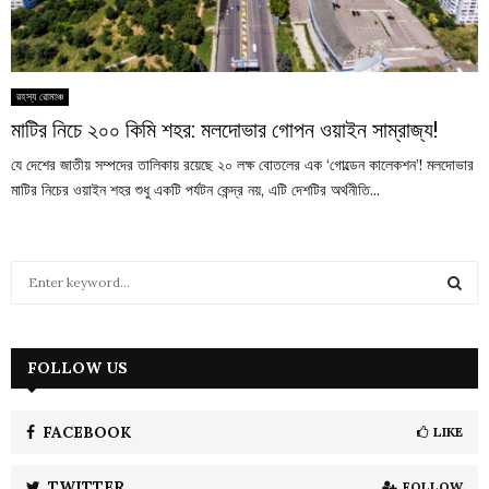
রহস্য রোমাঞ্চ
মাটির নিচে ২০০ কিমি শহর: মলদোভার গোপন ওয়াইন সাম্রাজ্য!
যে দেশের জাতীয় সম্পদের তালিকায় রয়েছে ২০ লক্ষ বোতলের এক ‘গোল্ডেন কালেকশন’! মলদোভার
মাটির নিচের ওয়াইন শহর শুধু একটি পর্যটন কেন্দ্র নয়, এটি দেশটির অর্থনীতি...
S
e
a
S
r
c
FOLLOW US
E
h
f
A
o
FACEBOOK
LIKE
r
R
:
TWITTER
FOLLOW