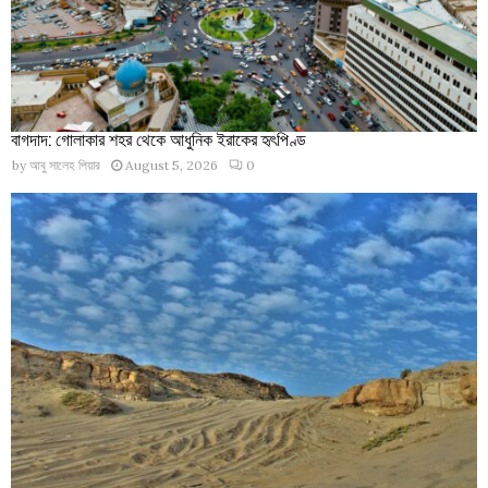
বাগদাদ: গোলাকার শহর থেকে আধুনিক ইরাকের হৃৎপিণ্ড
by
আবু সালেহ পিয়ার
August 5, 2026
0