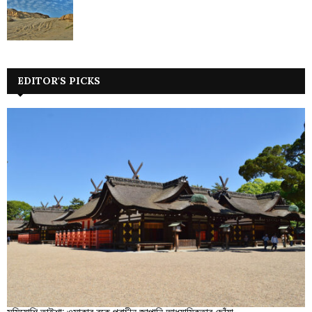
EDITOR'S PICKS
সুমিয়োশি তাইশা: ওসাকার বুকে প্রাচীন জাপানি আধ্যাত্মিকতার ছোঁয়া