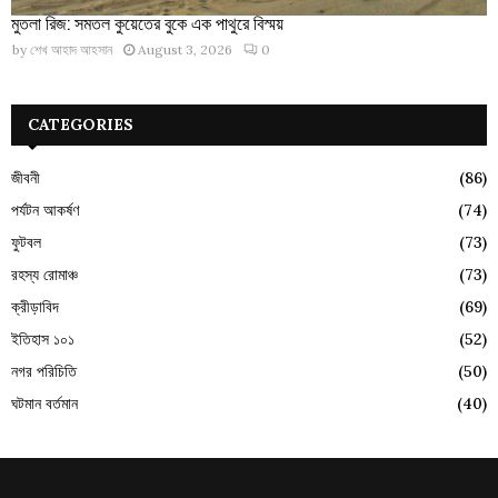
মুতলা রিজ: সমতল কুয়েতের বুকে এক পাথুরে বিস্ময়
by
শেখ আহাদ আহসান
August 3, 2026
0
CATEGORIES
জীবনী
(86)
পর্যটন আকর্ষণ
(74)
ফুটবল
(73)
রহস্য রোমাঞ্চ
(73)
ক্রীড়াবিদ
(69)
ইতিহাস ১০১
(52)
নগর পরিচিতি
(50)
ঘটমান বর্তমান
(40)