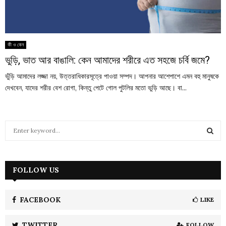
কী ও কেন
ভুড়ি, ভাত আর বাঙালি: কেন আমাদের শরীরে এত সহজে চর্বি জমে?
ভুঁড়ি আমাদের লজ্জা নয়, উত্তরাধিকারসূত্রে পাওয়া সম্পদ। আপনার আশেপাশে এমন বহু মানুষকে
দেখবেন, যাদের শরীর বেশ রোগা, কিন্তু পেটে গোল পুটলির মতো ভুড়ি আছে। বা...
S
e
a
S
r
c
FOLLOW US
E
h
f
A
o
FACEBOOK
LIKE
r
R
:
TWITTER
FOLLOW