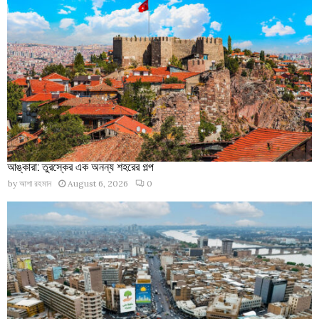
আঙ্কারা: তুরস্কের এক অনন্য শহরের গল্প
by
আশা রহমান
August 6, 2026
0