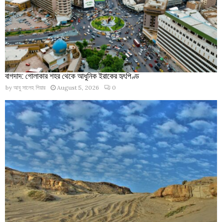
বাগদাদ: গোলাকার শহর থেকে আধুনিক ইরাকের হৃৎপিণ্ড
by
আবু সালেহ পিয়ার
August 5, 2026
0