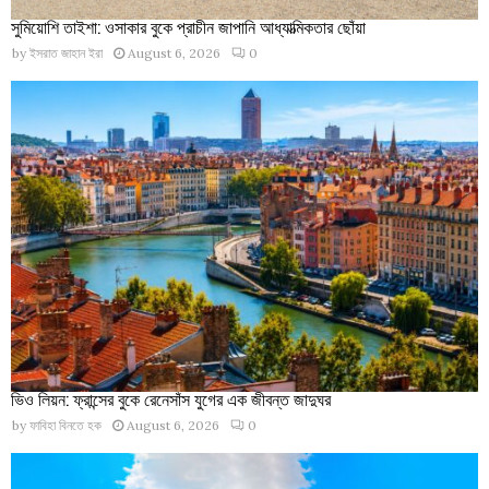
সুমিয়োশি তাইশা: ওসাকার বুকে প্রাচীন জাপানি আধ্যাত্মিকতার ছোঁয়া
by
ইসরাত জাহান ইরা
August 6, 2026
0
ভিও লিয়ন: ফ্রান্সের বুকে রেনেসাঁস যুগের এক জীবন্ত জাদুঘর
by
ফাবিহা বিনতে হক
August 6, 2026
0