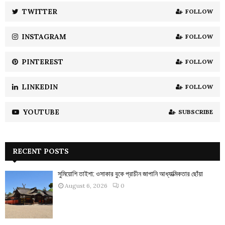
:
TWITTER
FOLLOW
C
INSTAGRAM
FOLLOW
H
PINTEREST
FOLLOW
LINKEDIN
FOLLOW
YOUTUBE
SUBSCRIBE
RECENT POSTS
সুমিয়োশি তাইশা: ওসাকার বুকে প্রাচীন জাপানি আধ্যাত্মিকতার ছোঁয়া
August 6, 2026
0