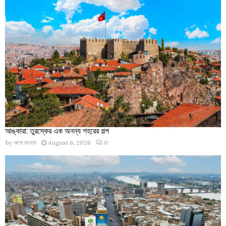
আঙ্কারা: তুরস্কের এক অনন্য শহরের গল্প
by
আশা রহমান
August 6, 2026
0