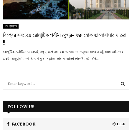
পথে প্রান্তরে
বিশ্বের সবচেয়ে রোমান্টিক পর্যটন কেন্দ্র- শুরু হোক ভালোবাসার যাত্রা
!!
রোমান্টিক ডেস্টিনেশন মানেই শুধু ভ্রমণ নয়, বরং ভালোবাসা মানুষের সাথে একটু সময় কাটানোর
একটা অজুহাত! দেশ বিদেশে ঘুরে বেড়াতে কার না ভালো লাগে? সেটা যদি...
S
e
a
S
r
c
FOLLOW US
E
h
f
A
o
FACEBOOK
LIKE
r
R