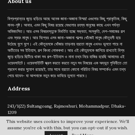
About us
বিশ্বপ্রান্তর জুড়ে ছড়িয়ে আছে অনেক জানা-অজানা বিস্ময়! এগুলোর কিছু প্রাকৃতিক, কিছু
মানব-সৃষ্ট। আবার, এমন কিছু বিষয় রয়েছে যেগুলোর রহস্য মানুষের কাছে এখন পর্যন্ত
অমিমাংসিত। আর এসব বিষয়বস্তুকে বিবর্তিত হচ্ছে সভ্যতা, সংস্কৃতি, দেশ-সমাজের গল্প
এবং স্বয়ং মানুষ। আর বিশ্বের এসব জানা-অজানা গল্পের খোঁজেই মানুষ কৌতূহলী হয়ে
উঠেছে যুগে যুগে। এই কৌতূহলকে খোঁজার তাড়নায় হয়তো মানুষ এখনও ভুলতে পারে না
অতীতের সব ইতিহাস, গল্প কিংবা লোককথা। আর এই কৌতুহলকে জাগিয়ে রাখতেই বিশ্ব
জুড়ে ছড়িয়ে ছিটিয়ে থাকা সব গল্প-ইতিহাস ও নানা তথ্য নিয়ে হাজির হয়েছি আমাদের এই
ওয়েবসাইটে। ওয়েবসাইটটি স্ক্রল করতে করতে নতুন সব বিষয়ের এক অদ্ভুত পৃথিবীতে তো
প্রবেশ করার সুযোগ রয়েছেই, তার সাথে হয়তো কোনো পরিচিত বিষয় সম্পর্কেও এমন তথ্য
পেয়ে যাবেন- যা আপনাকে নতুন করে ভাবিয়ে তুলতে পারবে।
Address
243/1(22) Sultangoang, Rajmoshuri, Mohammadpur, Dhaka-
1209
This website uses cookies to improve your experience. We'll
assume you're ok with this, but you can opt-out if you wish.