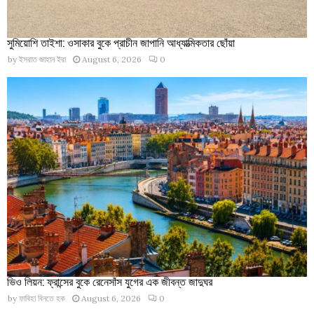
সুমিয়োশি তাইশা: ওসাকার বুকে প্রাচীন জাপানি আধ্যাত্মিকতার ছোঁয়া
by
ইসরাত জাহান ইরা
August 6, 2026
0
ভিও লিয়ন: ফ্রান্সের বুকে রেনেসাঁস যুগের এক জীবন্ত জাদুঘর
by
ফাবিহা বিনতে হক
August 6, 2026
0