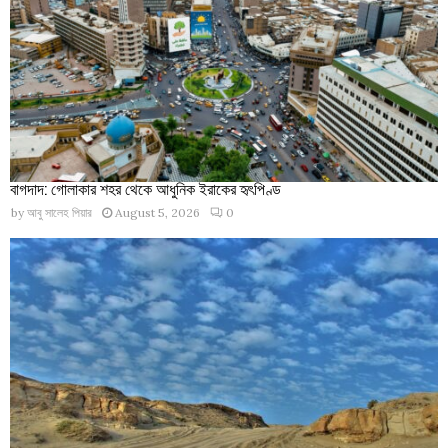
বাগদাদ: গোলাকার শহর থেকে আধুনিক ইরাকের হৃৎপিণ্ড
by
আবু সালেহ পিয়ার
August 5, 2026
0