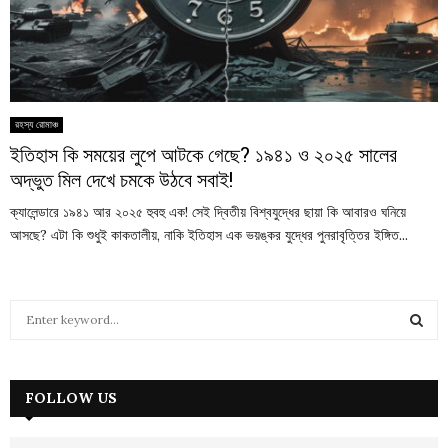
রহস্য রোমাঞ্চ
ইতিহাস কি সময়ের লুপে আটকে গেছে? ১৯৪১ ও ২০২৫ সালের
অদ্ভুত মিল দেখে চমকে উঠবে সবাই!
ক্যালেন্ডারে ১৯৪১ আর ২০২৫ হুবহু এক! সেই দ্বিতীয় বিশ্বযুদ্ধের ছায়া কি আবারও ঘনিয়ে
আসছে? এটা কি শুধুই কাকতালীয়, নাকি ইতিহাস এক ভয়ঙ্কর যুদ্ধের পুনরাবৃত্তির ইঙ্গিত...
S
e
a
S
r
c
FOLLOW US
E
h
f
A