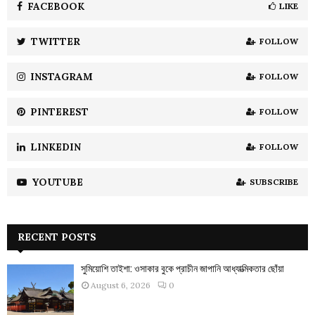
o
FACEBOOK
LIKE
r
R
:
TWITTER
FOLLOW
C
INSTAGRAM
FOLLOW
H
PINTEREST
FOLLOW
LINKEDIN
FOLLOW
YOUTUBE
SUBSCRIBE
RECENT POSTS
সুমিয়োশি তাইশা: ওসাকার বুকে প্রাচীন জাপানি আধ্যাত্মিকতার ছোঁয়া
August 6, 2026
0