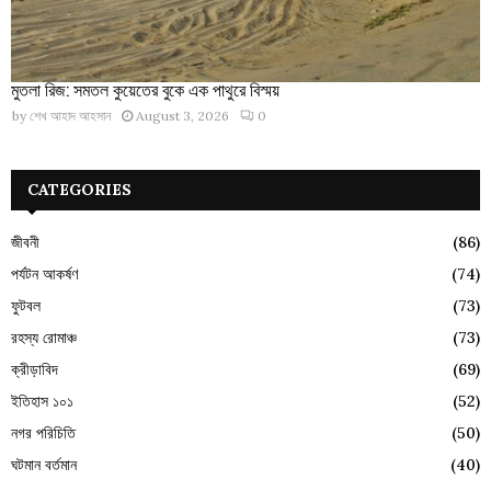
মুতলা রিজ: সমতল কুয়েতের বুকে এক পাথুরে বিস্ময়
by
শেখ আহাদ আহসান
August 3, 2026
0
CATEGORIES
জীবনী
(86)
পর্যটন আকর্ষণ
(74)
ফুটবল
(73)
রহস্য রোমাঞ্চ
(73)
ক্রীড়াবিদ
(69)
ইতিহাস ১০১
(52)
নগর পরিচিতি
(50)
ঘটমান বর্তমান
(40)