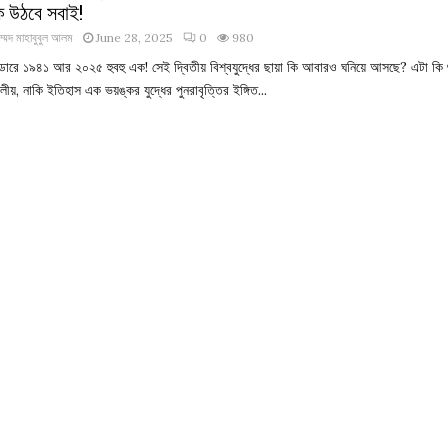
ে উঠবে সবাই!
াম্মদ মাহাবুবুল আলম
June 28, 2025
0
980
েন্ডারে ১৯৪১ আর ২০২৫ হুবহু এক! সেই দ্বিতীয় বিশ্বযুদ্ধের ছায়া কি আবারও ঘনিয়ে আসছে? এটা কি শ
ীয়, নাকি ইতিহাস এক ভয়ঙ্কর যুদ্ধের পুনরাবৃত্তির ইঙ্গিত...