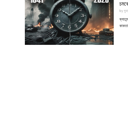
চমক
by
মুহ
ক্যাল
কাকতাল