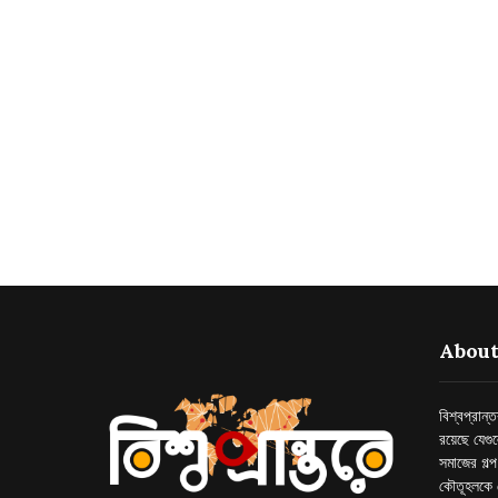
About
বিশ্বপ্রান
রয়েছে যেগু
সমাজের গল্
কৌতূহলকে 