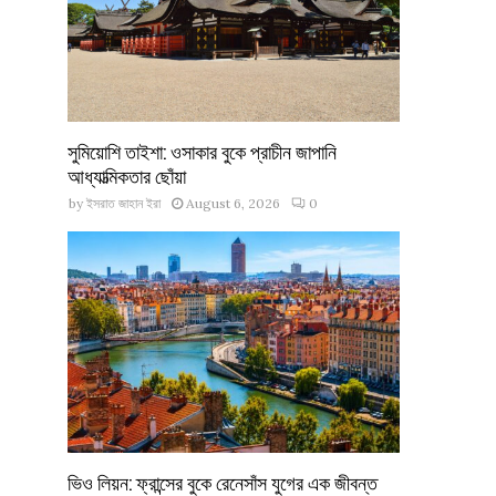
সুমিয়োশি তাইশা: ওসাকার বুকে প্রাচীন জাপানি
আধ্যাত্মিকতার ছোঁয়া
by
ইসরাত জাহান ইরা
August 6, 2026
0
ভিও লিয়ন: ফ্রান্সের বুকে রেনেসাঁস যুগের এক জীবন্ত