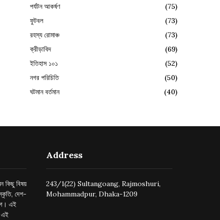
পর্যটন আকর্ষণ
(75)
ফুটবল
(73)
রহস্য রোমাঞ্চ
(73)
ক্রীড়াবিদ
(69)
ইতিহাস ১০১
(52)
নগর পরিচিতি
(50)
ঘটমান বর্তমান
(40)
Address
ন কিছু বিষয়
243/1(22) Sultangoang, Rajmoshuri,
্কৃতি, দেশ-
Mohammadpur, Dhaka-1209
ুগে। এই
র এই