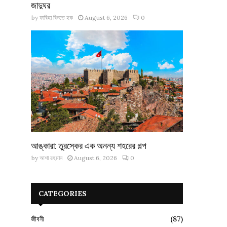
জাদুঘর
by
ফাবিহা বিনতে হক
August 6, 2026
0
আঙ্কারা: তুরস্কের এক অনন্য শহরের গল্প
by
আশা রহমান
August 6, 2026
0
CATEGORIES
জীবনী
(87)