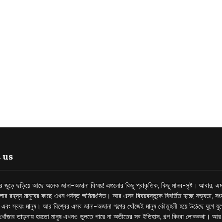
 us
্তর জুড়ে ছড়িয়ে আছে অনেক জানা-অজানা বিস্ময়! এগুলোর কিছু প্রাকৃতিক, কিছু মানব-সৃষ্ট। আবার, এম
লোর রহস্য মানুষের কাছে এখন পর্যন্ত অমিমাংসিত। আর এসব বিষয়বস্তুকে বিবর্তিত হচ্ছে সভ্যতা, সংস
প এবং স্বয়ং মানুষ। আর বিশ্বের এসব জানা-অজানা গল্পের খোঁজেই মানুষ কৌতূহলী হয়ে উঠেছে যুগে য
খোঁজার তাড়নায় হয়তো মানুষ এখনও ভুলতে পারে না অতীতের সব ইতিহাস, গল্প কিংবা লোককথা। আ