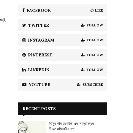
f
A
o
FACEBOOK
LIKE
r
R
ুধুই
:
TWITTER
FOLLOW
C
H
INSTAGRAM
FOLLOW
PINTEREST
FOLLOW
LINKEDIN
FOLLOW
YOUTUBE
SUBSCRIBE
RECENT POSTS
তিমুর শাহ দুররানি: এক সাম্রাজ্যের
উত্তরাধিকারীর গল্প