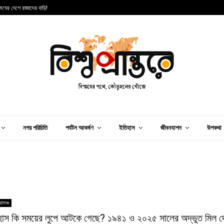
 মেঘের দেশে রাজাদের বাড়ি!
স
নগর পরিচিতি
পর্যটন আকর্ষণ
ইতিহাস
জীবনযাপন
উপকথা
োমাঞ্চ
হাস কি সময়ের লুপে আটকে গেছে? ১৯৪১ ও ২০২৫ সালের অদ্ভুত মিল দ