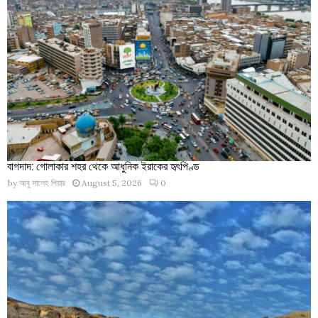
বাগদাদ: গোলাকার শহর থেকে আধুনিক ইরাকের হৃৎপিণ্ড
by
আবু সালেহ পিয়ার
August 5, 2026
0