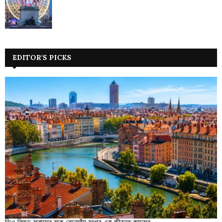
EDITOR'S PICKS
ভিও লিয়ন: ফ্রান্সের বুকে রেনেসাঁস যুগের এক জীবন্ত জাদুঘর