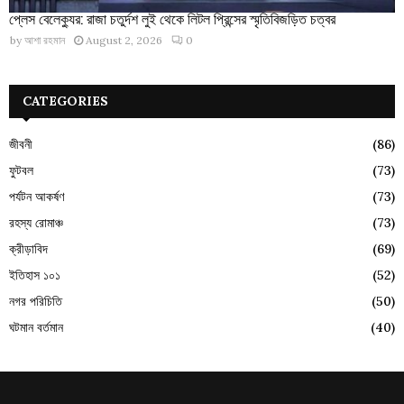
প্লেস বেলেক্যুর: রাজা চতুর্দশ লুই থেকে লিটল প্রিন্সের স্মৃতিবিজড়িত চত্বর
by
আশা রহমান
August 2, 2026
0
CATEGORIES
জীবনী
(86)
ফুটবল
(73)
পর্যটন আকর্ষণ
(73)
রহস্য রোমাঞ্চ
(73)
ক্রীড়াবিদ
(69)
ইতিহাস ১০১
(52)
নগর পরিচিতি
(50)
ঘটমান বর্তমান
(40)