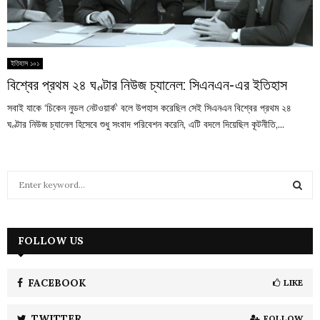
ইতিহাস ১০১
বিশ্বের প্রথম ২৪ ঘণ্টার নিউজ চ্যানেল: সিএনএন-এর ইতিহাস
সবাই যাকে ‘চিকেন নুডল নেটওয়ার্ক’ বলে উপহাস করেছিল সেই সিএনএন বিশ্বের প্রথম ২৪
ঘণ্টার নিউজ চ্যানেল হিসেবে শুধু সংবাদ পরিবেশন করেনি, এটি বদলে দিয়েছিল কূটনীতি,...
S
e
a
S
r
c
FOLLOW US
E
h
f
A
o
FACEBOOK
LIKE
r
R
:
TWITTER
FOLLOW