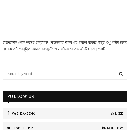
রাজপ্রাসাদ থেকে শহরের রাস্তাঘাট, বোতলজাত পানির এই চারশো বছরের যাত্রা শুধু পানীয় জলের
নয় বরং এটি প্রযুক্তি, ব্যবসা, সংস্কৃতি আর পরিবেশের এক নাটকীয় গল্প। প্রাচীন...
S
e
a
S
r
c
FOLLOW US
E
h
f
A
o
FACEBOOK
LIKE
r
R
:
TWITTER
FOLLOW