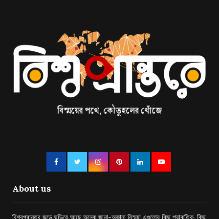
About us
বিশ্বপ্রান্তর জুড়ে ছড়িয়ে আছে অনেক জানা-অজানা বিস্ময়! এগুলোর কিছু প্রাকৃতিক, কিছু