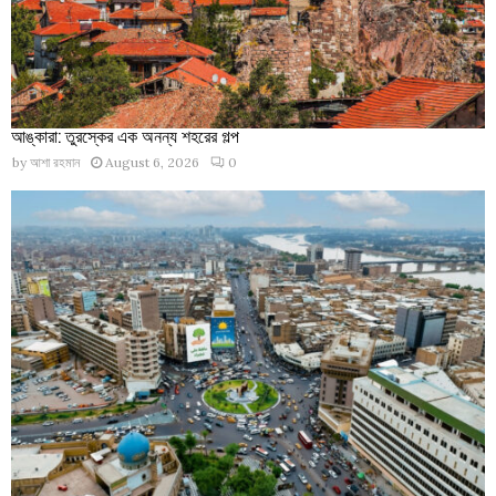
আঙ্কারা: তুরস্কের এক অনন্য শহরের গল্প
by
আশা রহমান
August 6, 2026
0