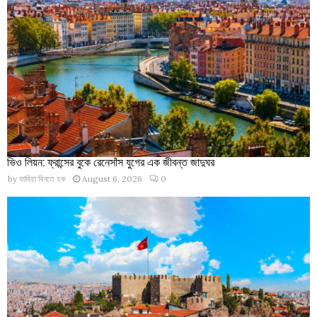
ভিও লিয়ন: ফ্রান্সের বুকে রেনেসাঁস যুগের এক জীবন্ত জাদুঘর
by
ফাবিহা বিনতে হক
August 6, 2026
0