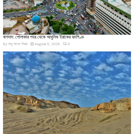
বাগদাদ: গোলাকার শহর থেকে আধুনিক ইরাকের হৃৎপিণ্ড
by
আবু সালেহ পিয়ার
August 5, 2026
0