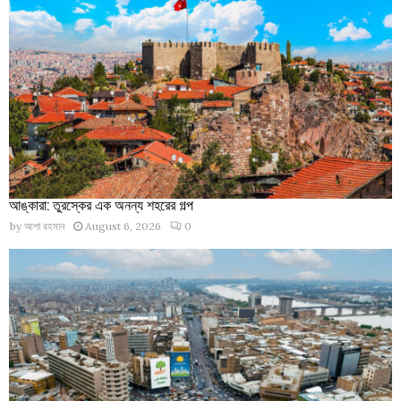
আঙ্কারা: তুরস্কের এক অনন্য শহরের গল্প
by
আশা রহমান
August 6, 2026
0