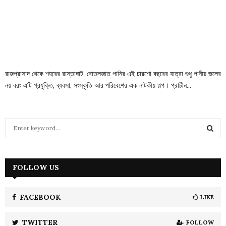
রাজপ্রাসাদ থেকে শহরের রাস্তাঘাট, বোতলজাত পানির এই চারশো বছরের যাত্রা শুধু পানীয় জলের
নয় বরং এটি প্রযুক্তি, ব্যবসা, সংস্কৃতি আর পরিবেশের এক নাটকীয় গল্প। প্রাচীন...
S
e
a
S
r
c
FOLLOW US
E
h
f
A
o
FACEBOOK
LIKE
r
R
:
TWITTER
FOLLOW