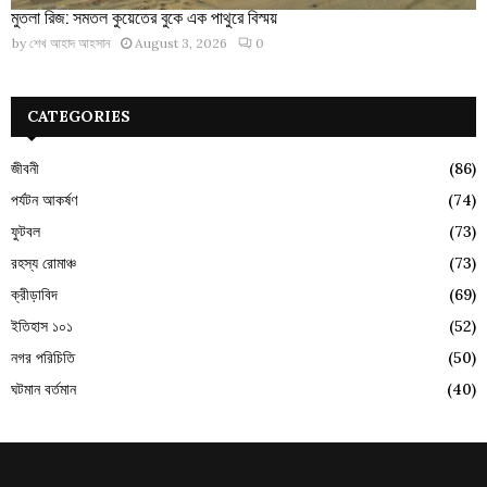
মুতলা রিজ: সমতল কুয়েতের বুকে এক পাথুরে বিস্ময়
by
শেখ আহাদ আহসান
August 3, 2026
0
CATEGORIES
জীবনী
(86)
পর্যটন আকর্ষণ
(74)
ফুটবল
(73)
রহস্য রোমাঞ্চ
(73)
ক্রীড়াবিদ
(69)
ইতিহাস ১০১
(52)
নগর পরিচিতি
(50)
ঘটমান বর্তমান
(40)