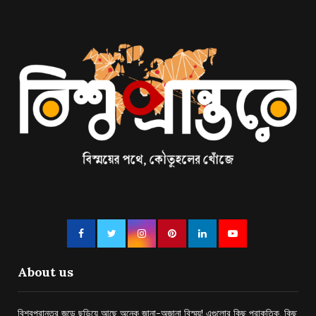
About us
বিশ্বপ্রান্তর জুড়ে ছড়িয়ে আছে অনেক জানা-অজানা বিস্ময়! এগুলোর কিছু প্রাকৃতিক, কিছু