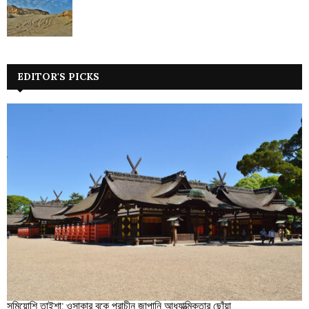
EDITOR'S PICKS
সুমিয়োশি তাইশা: ওসাকার বুকে প্রাচীন জাপানি আধ্যাত্মিকতার ছোঁয়া