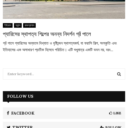
ইউরোপ
ফ্রান্স
রাজপ্রাসাদ
প্যারিসের স্থাপত্য শিল্পের অনন্য নিদর্শন গ্রঁ পালে
গ্রঁ পালে প্যারিসের অন্যতম বিখ্যাত ও দৃষ্টিনন্দন স্থাপত্যকর্ম, যা ফরাসি শিল্প, সংস্কৃতি এবং
ইতিহাসের এক অসাধারণ প্রতীক হিসেবে পরিচিত। এটি শুধুমাত্র একটি ভবন নয়, বরং...
S
e
a
S
r
c
FOLLOW US
E
h
f
A
o
FACEBOOK
LIKE
r
R
:
TWITTER
FOLLOW