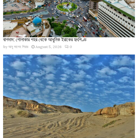
বাগদাদ: গোলাকার শহর থেকে আধুনিক ইরাকের হৃৎপিণ্ড
by
আবু সালেহ পিয়ার
August 5, 2026
0