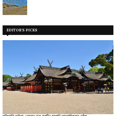
EDITOR'S PICKS
সুমিয়োশি তাইশা: ওসাকার বুকে প্রাচীন জাপানি আধ্যাত্মিকতার ছোঁয়া