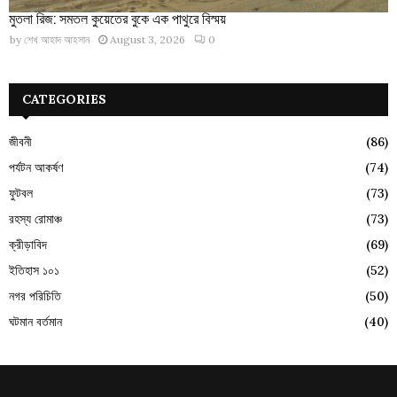
মুতলা রিজ: সমতল কুয়েতের বুকে এক পাথুরে বিস্ময়
by
শেখ আহাদ আহসান
August 3, 2026
0
CATEGORIES
জীবনী
(86)
পর্যটন আকর্ষণ
(74)
ফুটবল
(73)
রহস্য রোমাঞ্চ
(73)
ক্রীড়াবিদ
(69)
ইতিহাস ১০১
(52)
নগর পরিচিতি
(50)
ঘটমান বর্তমান
(40)