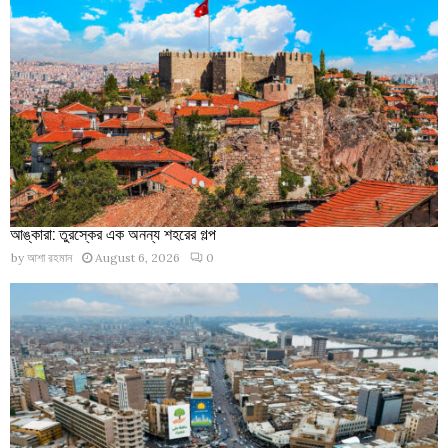
আঙ্কারা: তুরস্কের এক অনন্য শহরের গল্প
by
আশা রহমান
August 6, 2026
0