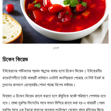
বোর্শট
চিকেন কিয়েভ
ইউক্রেনের পর্যটকদের প্রথম পছন্দের খাবার হলো চিকেন কিয়েভ। ইউক্রেনীয়
রন্ধনশৈলীতে তৈরি খাবারটি বর্তমানে এতটাই জনপ্রিয়তা পেয়েছে যে নিউ ইয়র্ক বা
লন্ডনের ঝলমলে রেস্তোরাঁয় শোভা পাচ্ছে বিশেষ মর্যাদায়।
বিখ্যাত এ চিকেন কিয়েভ রান্না করতে হলে রাঁধুনিকে যথেষ্ট পরিমাণে পেশাদার হতে
হবে। তাজা মুরগির ফিলেটের সাথে মাখন মিশিয়ে রান্না করা হয় এ খাবারটি।গরম
মুরগির সাথে এক টুকরো মাখনের অনবদ্য সংমিশ্রণ যেকোন খাদ্য রসিকের জিভে