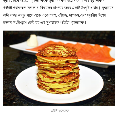
স্থানীয়ভাবে পটেটো প্যানকেককে ড্রানিকি বলা হয়ে থাকে। এই ড্রানিকি বা
পটেটো প্যানকেক সকাল বা বিকালের নাশতার জন্য একটি উৎকৃষ্ট খাবার। সুক্ষ্মভাবে
কাটা ভাজা আলুর সাথে একে একে মাংশ, পেঁয়াজ, মাশরুম,এবং স্থানীয় বিশেষ
মসলার সংমিশ্রণে তৈরি হয় এই মুখরোচক পটেটো প্যানকেক।
পটেটো প্যানকেক