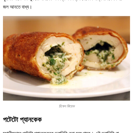
জল আনতে বাধ্য।
চিকেন কিয়েভ
পটেটো প্যানকেক