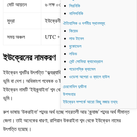
মোট আয়তন
৬
লক্ষ
০৩
হাজার
৬২৮ বর্গ কিলোমিটার
সিরনিকি
নালিসনিকি
মুদ্রা
ইউক্রেনীয় রিভনিয়া
ঐতিহাসিক ও দর্শনীয় স্থানসমূহ
কিয়েভ
সময় অঞ্চল
UTC + 2
লাভ টানেল
বুকোভেল
লভিভ
ইউক্রেনের নামকরণ
সেন্ট সোফিয়া ক্যাথেড্রাল
পডোলস্কি ক্যাসেল
ইউক্রেন শব্দটির উৎপত্তি “ক্ল্যপ্ল্যাভিক ক্র্যাজ বা ক্রাজনা” ভাষা হতে। যার অর্থ
ওডেসা অপেরা ও ব্যালে হাউস
ভূমি বা দেশ। অধিকাংশ গবেষক ও ইতিহাসবিদের ধারণা অনুযায়ী, আধুনিক
চেরনোবিল দুর্ঘটনা
ইউক্রেন নামটি ‘ইউক্র্যাইনা’ শব্দ থেকে সৃষ্টি হয়েছে, যার অর্থ সীমান্ত বা সীমান্ত
উপসংহার
ভূমি।
ইউক্রেন সম্পর্কে আরো কিছু মজার তথ্য:
রুশ ভাষায় ‘উকরাইনা’ শব্দের অর্থ হচ্ছে শহরতলী আর ‘ক্র্যাজ’ শব্দের অর্থ সীমান্ত
জেলা। তাই অনেকের ধারণা, রাশিয়ান উকরাইনা শব্দ থেকে ইউক্রেন নামের
উৎপত্তি হয়েছে।