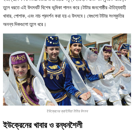
তুলে ধরতে এই উৎসবটি বিশেষ ভূমিকা পালন করে।টাটার জনগোষ্ঠীর ঐতিহ্যবাহী
খাবার, পোশাক, এবং নাচ প্রদর্শন করা হয় এ উৎসবে। যেগুলো টাটার সংস্কৃতির
অনন্য দিকগুলো তুলে ধরে।
ইউক্রেনের ক্রাইমিয়া টাটার উৎসব
ইউক্রেনের খাবার ও রন্ধনশৈলী