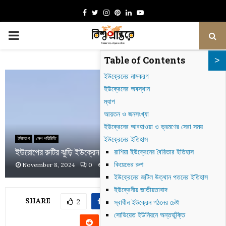
Facebook
Twitter
Instagram
Pinterest
Linkedin
Youtube
PRIMARY
Table of Contents
MENU
ইউক্রেনের নামকরণ
ইউক্রেনের অবস্থান
ম্যাপ
আয়তন ও জনসংখ্যা
ইউক্রেনের আবহাওয়া ও ভ্রমণের সেরা সময়
ইউক্রেনের ইতিহাস
ইউরোপ
দেশ পরিচিতি
ইউরোপের রুটির ঝুড়ি ইউক্রেন
রাশিয়া ইউক্রেনের বৈরিতার ইতিহাস
কিয়েভের রুশ
November 8, 2024
0
788
ইউক্রেনের জটিল উত্থান পতনের ইতিহাস
ইউক্রেনীয় জাতীয়তাবাদ
SHARE
2
স্বাধীন ইউক্রেন গঠনের চেষ্টা
সোভিয়েত ইউনিয়নে অন্তর্ভুক্তি