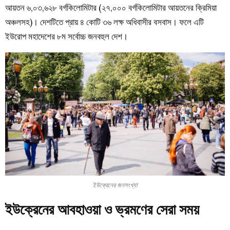
আয়তন ৬,০৩,৬২৮ বর্গকিলোমিটার (২৭,০০০ বর্গকিলোমিটার আয়তনের ক্রিমিয়া
অঞ্চলসহ)। দেশটিতে প্রায় ৪ কোটি ৩৬ লক্ষ অধিবাসীর বসবাস। ফলে এটি
ইউরোপ মহাদেশের ৮ম সর্বোচ্চ জনবহুল দেশ।
ইউক্রেনের জনসংখ্যা
ইউক্রেনের আবহাওয়া ও ভ্রমণের সেরা সময়