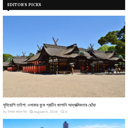
EDITOR'S PICKS
সুমিয়োশি তাইশা: ওসাকার বুকে প্রাচীন জাপানি আধ্যাত্মিকতার ছোঁয়া
by
ইসরাত জাহান ইরা
August 6, 2026
0