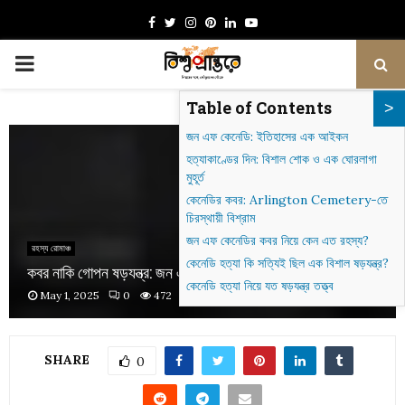
Facebook
Twitter
Instagram
Pinterest
Linkedin
Youtube
PRIMARY
Table of Contents
MENU
জন এফ কেনেডি: ইতিহাসের এক আইকন
হত্যাকাণ্ডের দিন: বিশাল শোক ও এক ঘোরলাগা
মুহূর্ত
কেনেডির কবর: Arlington Cemetery-তে
চিরস্থায়ী বিশ্রাম
জন এফ কেনেডির কবর নিয়ে কেন এত রহস্য?
রহস্য রোমাঞ্চ
কেনেডি হত্যা কি সত্যিই ছিল এক বিশাল ষড়যন্ত্র?
কবর নাকি গোপন ষড়যন্ত্র: জন এফ কেনেডির সমাধি
কেনেডি হত্যা নিয়ে যত ষড়যন্ত্র তত্ত্ব
May 1, 2025
0
472
SHARE
0