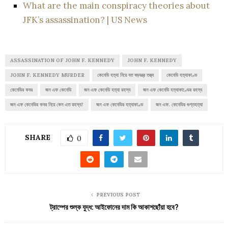
What are the main conspiracy theories about
JFK’s assassination? | US News
ASSASSINATION OF JOHN F. KENNEDY
JOHN F. KENNEDY
JOHN F. KENNEDY MURDER
কেনেডি হত্যা নিয়ে যত ষড়যন্ত্র তত্ত্ব
কেনেডি হত্যাকাণ্ড
কেনেডির কবর
জন এফ কেনেডি
জন এফ কেনেডি হত্যা রহস্য
জন এফ কেনেডি হত্যাকাণ্ডের রহস্য
জন এফ কেনেডির কবর নিয়ে কেন এত রহস্য?
জন এফ কেনেডির হত্যাকাণ্ড
জন এফ. কেনেডির গুপ্তহত্যা
SHARE
0
PREVIOUS POST
ট্রাম্পের শুল্ক যুদ্ধ: আইফোনের দাম কি আকাশছোঁয়া হবে?