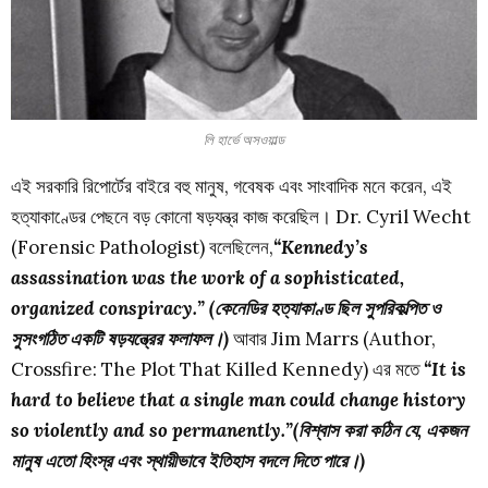
লি হার্ভে অসওয়াল্ড
এই সরকারি রিপোর্টের বাইরে বহু মানুষ, গবেষক এবং সাংবাদিক মনে করেন, এই
হত্যাকাণ্ডের পেছনে বড় কোনো ষড়যন্ত্র কাজ করেছিল। Dr. Cyril Wecht
(Forensic Pathologist) বলেছিলেন,
“Kennedy’s
assassination was the work of a sophisticated,
organized conspiracy.” (কেনেডির হত্যাকাণ্ড ছিল সুপরিকল্পিত ও
সুসংগঠিত একটি ষড়যন্ত্রের ফলাফল।)
আবার Jim Marrs (Author,
Crossfire: The Plot That Killed Kennedy) এর মতে
“It is
hard to believe that a single man could change history
so violently and so permanently.”(বিশ্বাস করা কঠিন যে, একজন
মানুষ এতো হিংস্র এবং স্থায়ীভাবে ইতিহাস বদলে দিতে পারে।)