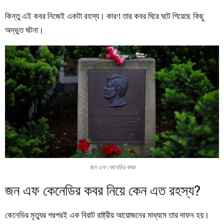
কিন্তু এই কবর নিজেই একটা রহস্য। কারণ তার কবর ঘিরে ঘটে গিয়েছে কিছু
অদ্ভুত ঘটনা।
জন এফ কেনেডির কবর
জন এফ কেনেডির কবর নিয়ে কেন এত রহস্য?
কেনেডির মৃত্যুর পরপরই এক বিরাট রাষ্ট্রীয় আয়োজনের মাধ্যমে তার দাফন হয়।