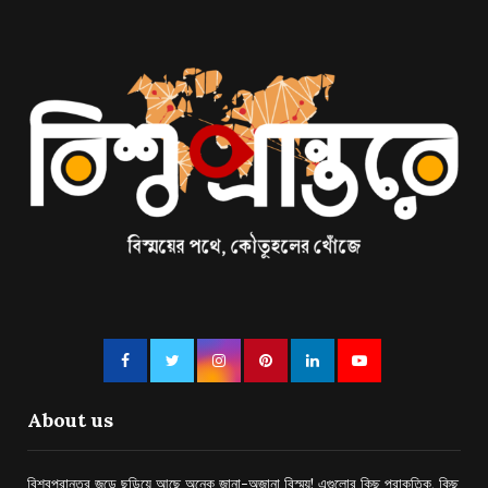
About us
বিশ্বপ্রান্তর জুড়ে ছড়িয়ে আছে অনেক জানা-অজানা বিস্ময়! এগুলোর কিছু প্রাকৃতিক, কিছু