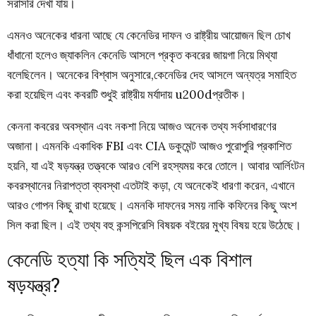
সরাসরি দেখা যায়।
এমনও অনেকের ধারনা আছে যে কেনেডির দাফন ও রাষ্ট্রীয় আয়োজন ছিল চোখ
ধাঁধানো হলেও জ্যাকলিন কেনেডি আসলে প্রকৃত কবরের জায়গা নিয়ে মিথ্যা
বলেছিলেন। অনেকের বিশ্বাস অনুসারে,কেনেডির দেহ আসলে অন্যত্র সমাহিত
করা হয়েছিল এবং কবরটি শুধুই রাষ্ট্রীয় মর্যাদায় u200dপ্রতীক।
কেননা কবরের অবস্থান এবং নকশা নিয়ে আজও অনেক তথ্য সর্বসাধারণের
অজানা। এমনকি একাধিক FBI এবং CIA ডকুমেন্ট আজও পুরোপুরি প্রকাশিত
হয়নি, যা এই ষড়যন্ত্র তত্ত্বকে আরও বেশি রহস্যময় করে তোলে। আবার আর্লিংটন
কবরস্থানের নিরাপত্তা ব্যবস্থা এতটাই কড়া, যে অনেকেই ধারণা করেন, এখানে
আরও গোপন কিছু রাখা হয়েছে। এমনকি দাফনের সময় নাকি কফিনের কিছু অংশ
সিল করা ছিল। এই তথ্য বহু কন্সপিরেসি বিষয়ক বইয়ের মুখ্য বিষয় হয়ে উঠেছে।
কেনেডি হত্যা কি সত্যিই ছিল এক বিশাল
ষড়যন্ত্র?