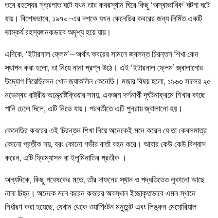
তবে রহস্যের সূত্রপাত ঘটে যখন তার কবরস্থান ঘিরে কিছু ‘অস্বাভাবিক’ ঘটনা ঘটে
যায়। বিশেষভাবে, ১৯৭০-এর দশকে যখন কেনেডির কবরের জন্য নির্মিত একটি
ভাস্কর্য রহস্যজনকভাবে অদৃশ্য হয়ে যায়।
এদিকে, ‘ইটারনাল ফ্লেম’—অর্থাৎ কবরের সামনে জ্বলন্ত চিরন্তন শিখা কেন
স্থাপন করা হলো, তা নিয়ে নানা প্রশ্ন উঠে। এই ‘ইটারনাল ফ্লেম’ জ্বালানোর
উদ্যোগ নিয়েছিলেন খোদ জ্যাকলিন কেনেডি। মজার বিষয় হলো, ১৯৬৩ সালের ২৫
নভেম্বর রাষ্ট্রীয় অন্ত্যেষ্টিক্রিয়ার সময়, একজন দর্শনার্থী দূর্ঘটনাক্রমে শিখার কাছে
পানি ঢেলে দিলে, এটি নিভে যায়। পরবর্তীতে এটি পুনরায় জ্বালানো হয়।
কেনেডির কবরের এই চিরন্তন শিখা নিয়ে অনেকেই মনে করেন যে তা কেবলমাত্র
কোনো প্রতীক নয়, বরং কোনো গভীর বার্তা বহন করে। আবার কেউ কেউ বিশ্বাস
করেন, এটি ফ্রিম্যাসন বা ইলুমিনাতির প্রতীক ।
অন্যদিকে, কিছু গবেষকের মতে, তাঁর দাফনের স্থান ও পদ্ধতিতেও লুকানো আছে
নানা চিহ্ন। অনেকে মনে করেন কবরের অবস্থান ইচ্ছাকৃতভাবে এমন স্থানে
নির্ধারণ করা হয়েছে, যেখান থেকে ওয়াশিংটন মনুমেন্ট এবং লিঙ্কন মেমোরিয়াল