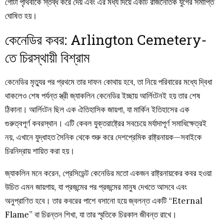
গোটা পৃথিবীকে স্তব্ধ করে দেয় এবং এর মধ্য দিয়ে একটি রাজনৈতিক যুগের সমাপ্তি
ঘোষিত হয়।
কেনেডির কবর: Arlington Cemetery-
তে চিরস্থায়ী বিশ্রাম
কেনেডির মৃত্যুর পর প্রথমে তার দাফন কোথায় হবে, তা নিয়ে পরিবারের মধ্যে দ্বিধা
থাকলেও শেষ পর্যন্ত স্ত্রী জ্যাকলিন কেনেডির ইচ্ছায় আর্লিংটনই হয় তার শেষ
ঠিকানা। আর্লিংটন ছিল এক ঐতিহাসিক জায়গা, যা মার্কিন ইতিহাসের এক
গুরুত্বপূর্ণ কবরস্থান। এটি কেবল যুক্তরাষ্ট্রের সবচেয়ে মর্যাদাপূর্ণ সমাধিক্ষেত্রই
নয়, এখানে যুদ্ধাহত সৈনিক থেকে শুরু করে দেশপ্রেমিক রাষ্ট্রনায়ক—সবাইকে
চিরনিদ্রায় শায়িত করা হয়।
জ্যাকলিন মনে করেন, প্রেসিডেন্ট কেনেডির মতো একজন রাষ্ট্রনায়কের কবর হওয়া
উচিত এমন জায়গায়, যা প্রজন্মের পর প্রজন্মের মানুষ দেখতে আসবে এবং
অনুপ্রাণিত হবে। তার কবরের পাশে বসানো হয়ে জ্বলন্ত একটি “Eternal
Flame” বা চিরন্তন শিখা, যা তার স্মৃতিকে চিরকাল জীবন্ত রাখে।