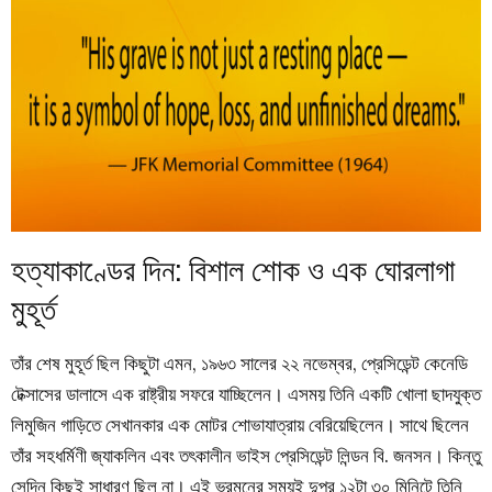
হত্যাকাণ্ডের দিন: বিশাল শোক ও এক ঘোরলাগা
মুহূর্ত
তাঁর শেষ মুহূর্ত ছিল কিছুটা এমন, ১৯৬৩ সালের ২২ নভেম্বর, প্রেসিডেন্ট কেনেডি
টেক্সাসের ডালাসে এক রাষ্ট্রীয় সফরে যাচ্ছিলেন। এসময় তিনি একটি খোলা ছাদযুক্ত
লিমুজিন গাড়িতে সেখানকার এক মোটর শোভাযাত্রায় বেরিয়েছিলেন। সাথে ছিলেন
তাঁর সহধর্মিণী জ্যাকলিন এবং তৎকালীন ভাইস প্রেসিডেন্ট লিন্ডন বি. জনসন। কিন্তু
সেদিন কিছুই সাধারণ ছিল না। এই ভ্রমনের সময়ই দুপুর ১২টা ৩০ মিনিটে তিনি