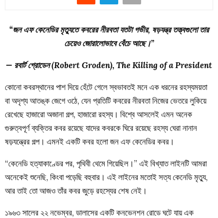
“জন এফ কেনেডির মৃত্যুতে কবরের নীরবতা যতটা গভীর, ষড়যন্ত্র তত্ত্বগুলো তার
চেয়েও জোরালোভাবে বেঁচে আছে।”
— রবার্ট গ্রোডেন (Robert Groden), The Killing of a President
কোনো কবরস্থানের পাশ দিয়ে হেঁটে গেলে স্বভাবতই মনে এক ধরনের রহস্যময়তা
বা অদৃশ্য আতঙ্ক জেগে ওঠে, যেন প্রতিটি কবরের নীরবতা নিজের ভেতরে লুকিয়ে
রেখেছে হাজারো অজানা গল্প, হাজারো রহস্য। বিশ্বে আসলেই এমন অনেক
গুরুত্বপূর্ণ ব্যক্তির কবর রয়েছে যাদের কবরকে ঘিরে রয়েছে রহস্য ঘেরা নানান
ষড়যন্ত্রের গল্প। এমনই একটি কবর হলো জন এফ কেনেডির কবর।
“কেনেডি হত্যাকাণ্ডের পর, পৃথিবী থেমে গিয়েছিল।” এই বিখ্যাত লাইনটি আমরা
অনেকেই শুনেছি, কিংবা পড়েছি বহুবার। এই লাইনের মতোই সত্য কেনেডি মৃত্যু,
আর তাই তো আজও তাঁর কবর জুড়ে রহস্যের শেষ নেই।
১৯৬৩ সালের ২২ নভেম্বর, ডালাসের একটি কনভেনশন রোডে ঘটে যায় এক