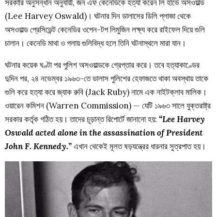
সরকারি অনুসন্ধান অনুযায়ী, জন এফ কেনেডিকে হত্যা করেন লি হার্ভে অসওয়াল্ড
(Lee Harvey Oswald)। ঘটনার দিন ডালাসের ডিলি প্লাজা থেকে
অসওয়াল্ড প্রেসিডেন্ট কেনেডির ওপেন-টপ লিমুজিন লক্ষ্য করে রাইফেল দিয়ে গুলি
চালান। কেনেডি মাথা ও গলায় গুলিবিদ্ধ হলে তিনি ঘটনাস্থলে মারা যান।
ঘটনার কয়েক ঘণ্টা পর পুলিশ অসওয়াল্ডকে গ্রেপ্তার করে। তবে হত্যাকাণ্ডের
দুদিন পর, ২৪ নভেম্বর ১৯৬৩-তে ডালাস পুলিশের হেফাজতে থাকা অবস্থায় তাকে
গুলি করে হত্যা করে জ্যাক রুবি (Jack Ruby) নামে এক নাইটক্লাব মালিক।
ওয়ারেন কমিশন (Warren Commission) — যেটি ১৯৬৩ সালে যুক্তরাষ্ট্র
সরকার কর্তৃক গঠিত হয়। তাদের চূড়ান্ত রিপোর্টে জানানো হয়:
“Lee Harvey
Oswald acted alone in the assassination of President
John F. Kennedy.”
এখান থেকেই মূলত ষড়যন্ত্রের ধারনার সুত্রপাত হয়।