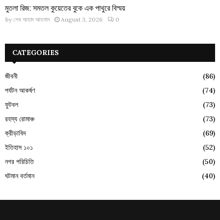
মুতলা রিজ: সমতল কুয়েতের বুকে এক পাথুরে বিস্ময়
by
শেখ আহাদ আহসান
August 3, 2026
0
CATEGORIES
জীবনী
(86)
পর্যটন আকর্ষণ
(74)
ফুটবল
(73)
রহস্য রোমাঞ্চ
(73)
ক্রীড়াবিদ
(69)
ইতিহাস ১০১
(52)
নগর পরিচিতি
(50)
ঘটমান বর্তমান
(40)