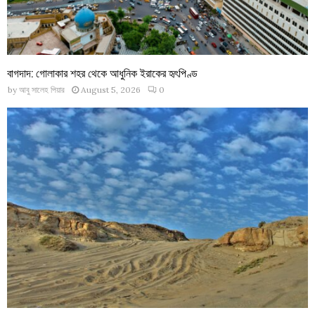
বাগদাদ: গোলাকার শহর থেকে আধুনিক ইরাকের হৃৎপিণ্ড
by
আবু সালেহ পিয়ার
August 5, 2026
0