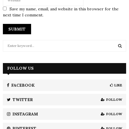
Save my name, email, and website in this browser for the
next time I comment.
S
e
a
S
r
c
FOLLOW US
E
h
f
A
o
FACEBOOK
LIKE
r
R
:
TWITTER
FOLLOW
C
INSTAGRAM
FOLLOW
H
PINTEREST
FOLLOW