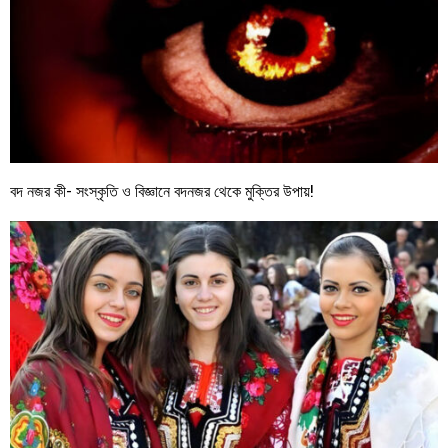
বদ নজর কী- সংস্কৃতি ও বিজ্ঞানে বদনজর থেকে মুক্তির উপায়!