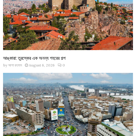
আঙ্কারা: তুরস্কের এক অনন্য শহরের গল্প
by
আশা রহমান
August 6, 2026
0