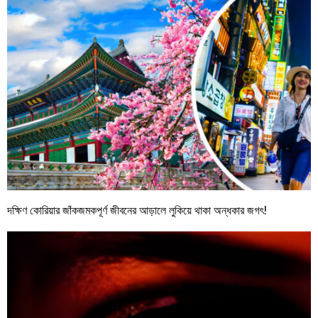
দক্ষিণ কোরিয়ার জাঁকজমকপূর্ণ জীবনের আড়ালে লুকিয়ে থাকা অন্ধকার জগৎ!