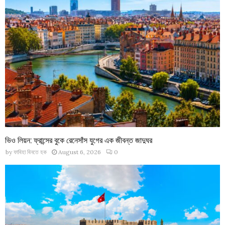
ভিও লিয়ন: ফ্রান্সের বুকে রেনেসাঁস যুগের এক জীবন্ত জাদুঘর
by
ফাবিহা বিনতে হক
August 6, 2026
0