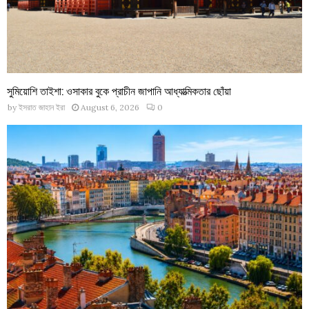
সুমিয়োশি তাইশা: ওসাকার বুকে প্রাচীন জাপানি আধ্যাত্মিকতার ছোঁয়া
by
ইসরাত জাহান ইরা
August 6, 2026
0