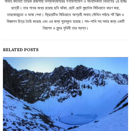
সাবাহ কানেতা তারিক রাজশাহী বিশ্ববিদ্যালয়ের গণযোগাযোগ ও সাংবাদিকতা বিভাগের ২য় বর্ষের
ছাত্রী। তার শখের মধ্যে রয়েছে ছবি আঁকা, ছোট ছোট মুহুর্তকে মিডিয়াতে ধারণ করা,
তায়কোয়ান্ডো ও ভাষা শেখা। ক্রিয়েটিভ মিডিয়াতে আগ্রহী সাবাহ সৌখিন পর্যায়ে শর্ট ফিল্ম ও
বিজ্ঞাপন চিত্র তৈরি করেছে এবং এর জন্য পুরস্কৃত হয়েছে। পশু-পাখি সহ সবার জন্য একটি
নিরাপদ ও সুন্দর পৃথিবী তার স্বপ্ন।
RELATED POSTS