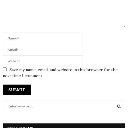
Save my name, email, and website in this browser for the
next time I comment.
S
e
a
S
r
c