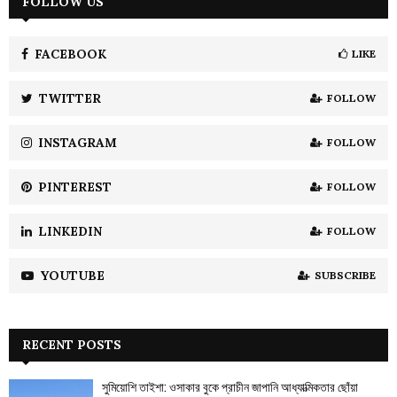
FOLLOW US
E
h
f
A
o
FACEBOOK
LIKE
r
R
:
TWITTER
FOLLOW
C
INSTAGRAM
FOLLOW
H
PINTEREST
FOLLOW
LINKEDIN
FOLLOW
YOUTUBE
SUBSCRIBE
RECENT POSTS
সুমিয়োশি তাইশা: ওসাকার বুকে প্রাচীন জাপানি আধ্যাত্মিকতার ছোঁয়া