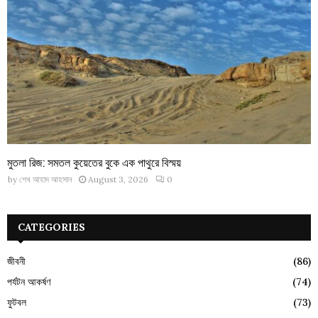
মুতলা রিজ: সমতল কুয়েতের বুকে এক পাথুরে বিস্ময়
by
শেখ আহাদ আহসান
August 3, 2026
0
CATEGORIES
জীবনী
(86)
পর্যটন আকর্ষণ
(74)
ফুটবল
(73)