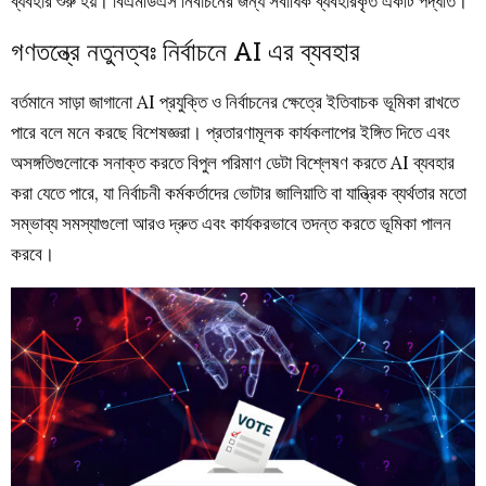
ব্যবহার শুরু হয়। বিএমডিএস নির্বাচনের জন্য সর্বাধিক ব্যবহারকৃত একটি পদ্ধতি।
গণতন্ত্রে নতুনত্বঃ নির্বাচনে AI এর ব্যবহার
বর্তমানে সাড়া জাগানো AI প্রযুক্তি ও নির্বাচনের ক্ষেত্রে ইতিবাচক ভূমিকা রাখতে
পারে বলে মনে করছে বিশেষজ্ঞরা। প্রতারণামূলক কার্যকলাপের ইঙ্গিত দিতে এবং
অসঙ্গতিগুলোকে সনাক্ত করতে বিপুল পরিমাণ ডেটা বিশ্লেষণ করতে AI ব্যবহার
করা যেতে পারে, যা নির্বাচনী কর্মকর্তাদের ভোটার জালিয়াতি বা যান্ত্রিক ব্যর্থতার মতো
সম্ভাব্য সমস্যাগুলো আরও দ্রুত এবং কার্যকরভাবে তদন্ত করতে ভূমিকা পালন
করবে।