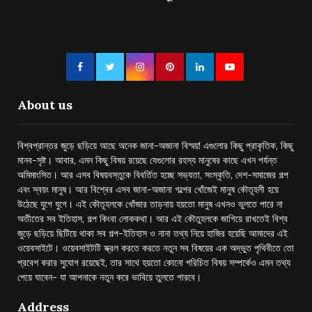
About us
বিশ্বপ্রান্তর জুড়ে ছড়িয়ে আছে অনেক জানা-অজানা বিস্ময়! এগুলোর কিছু প্রাকৃতিক, কিছু
মানব-সৃষ্ট। আবার, এমন কিছু বিষয় রয়েছে যেগুলোর রহস্য মানুষের কাছে এখন পর্যন্ত
অমিমাংসিত। আর এসব বিষয়বস্তুকে বিবর্তিত হচ্ছে সভ্যতা, সংস্কৃতি, দেশ-সমাজের গল্প
এবং স্বয়ং মানুষ। আর বিশ্বের এসব জানা-অজানা গল্পের খোঁজেই মানুষ কৌতূহলী হয়ে
উঠেছে যুগে যুগে। এই কৌতূহলকে খোঁজার তাড়নায় হয়তো মানুষ এখনও ভুলতে পারে না
অতীতের সব ইতিহাস, গল্প কিংবা লোককথা। আর এই কৌতুহলকে জাগিয়ে রাখতেই বিশ্ব
জুড়ে ছড়িয়ে ছিটিয়ে থাকা সব গল্প-ইতিহাস ও নানা তথ্য নিয়ে হাজির হয়েছি আমাদের এই
ওয়েবসাইটে। ওয়েবসাইটটি স্ক্রল করতে করতে নতুন সব বিষয়ের এক অদ্ভুত পৃথিবীতে তো
প্রবেশ করার সুযোগ রয়েছেই, তার সাথে হয়তো কোনো পরিচিত বিষয় সম্পর্কেও এমন তথ্য
পেয়ে যাবেন- যা আপনাকে নতুন করে ভাবিয়ে তুলতে পারবে।
Address