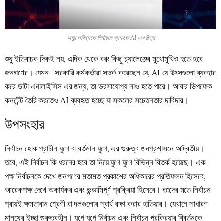
অদূর ভবিষ্যতে নির্বাচনে ব্যবহৃত AI এর চিত্র
শুধু ইতিবাচক দিকই নয়, এদিক থেকে বরং কিছু চ্যালেঞ্জের মুখোমুখিও হতে হবে
জনগণের। যেমন- সরকারি কর্মকর্তারা সতর্ক করেছেন যে, AI যে উৎসগুলো ব্যবহার
করে ডাটা এনালাইসিস এর জন্য, তা ভরসাযোগ্য নাও হতে পারে। আবার ডিপফেক
কনটেন্ট তৈরি করতেও AI ব্যবহৃত হচ্ছে যা সকলের সচেতনতার দাবিদার।
উপসংহার
নির্বাচন হোক প্রাচীন যুগে বা বর্তমান যুগে, এর গুরুত্ব জনপ্রশাসনে অদ্বিতীয়।
তবে, এই নির্বাচন কি ধরনের হবে তা নিয়ে যুগে যুগে বিভিন্ন বিতর্ক হয়েছে। এক
পক্ষ নির্বাচনকে দেখে জনগণের মতামত প্রকাশের অধিকারের প্রতিফলন হিসেবে,
আরেকপক্ষ দেখে অকার্যকর এবং ভন্ডামিপূর্ণ প্রক্রিয়া হিসেবে। তাদের মতে নির্বাচন
প্রায়ই ক্ষমতাবান শ্রেণী বা দলগুলোর স্বার্থ রক্ষা করার হাতিয়ার। যেখানে সাধারণ
মানুষের ইচ্ছা গুরুত্বহীন। যুগে যুগে নির্বাচন এবং নির্বাচন প্রক্রিয়ার বিবর্তনকে