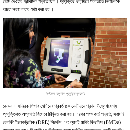
ভোট দেওয়ার প্রাথমিক পদ্ধতি ছিল। প্রযুক্তির উন্নয়নে পরবর্তীতে নির্বাচনকে
আরো সহজ করার চেষ্টা করা হয় ।
নির্বাচনে আধুনিক প্রযুক্তি ব্যবহার
১৮৯০ এ যান্ত্রিক লিভার মেশিনের প্রবর্তনকে ভোটদানে প্রথম উল্লেখযোগ্য
প্রযুক্তিগত অগ্রগতি হিসেবে চিহ্নিত করা হয়। এরপর পাঞ্চ কার্ড পদ্ধতি, সরাসরি-
রেকর্ডিং ইলেকট্রনিক (DRE) সিস্টেম এবং ব্যালট মার্কিং ডিভাইস (BMDs)