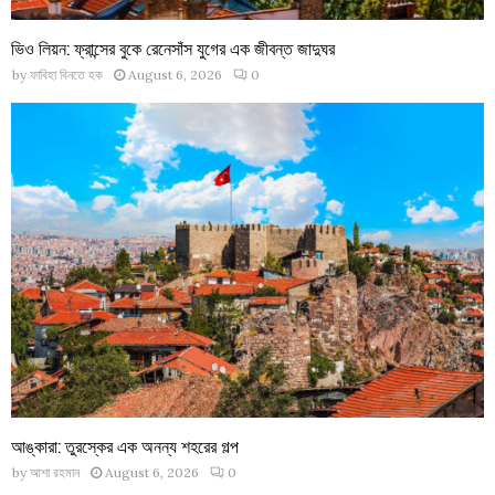
ভিও লিয়ন: ফ্রান্সের বুকে রেনেসাঁস যুগের এক জীবন্ত জাদুঘর
by
ফাবিহা বিনতে হক
August 6, 2026
0
আঙ্কারা: তুরস্কের এক অনন্য শহরের গল্প
by
আশা রহমান
August 6, 2026
0