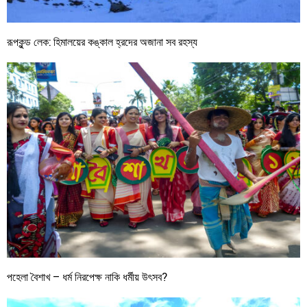
রূপকুন্ড লেক: হিমালয়ের কঙ্কাল হ্রদের অজানা সব রহস্য
পহেলা বৈশাখ – ধর্ম নিরপেক্ষ নাকি ধর্মীয় উৎসব?