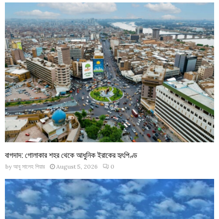
বাগদাদ: গোলাকার শহর থেকে আধুনিক ইরাকের হৃৎপিণ্ড
by
আবু সালেহ পিয়ার
August 5, 2026
0