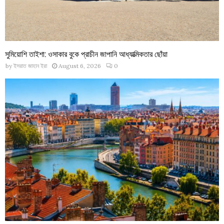
সুমিয়োশি তাইশা: ওসাকার বুকে প্রাচীন জাপানি আধ্যাত্মিকতার ছোঁয়া
by
ইসরাত জাহান ইরা
August 6, 2026
0