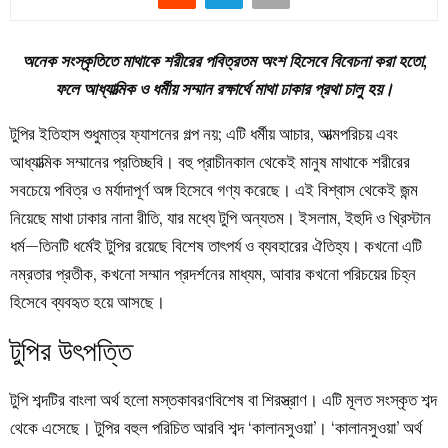
অনেক সংস্কৃতিতে মাথাকে শরীরের পবিত্রতম অংশ হিসেবে বিবেচনা করা হতো,
ফলে আধ্যাত্মিক ও ধর্মীয় সম্মান রক্ষার্থে মাথা ঢাকার প্রথা চালু হয়।
টুপির ইতিহাস শুধুমাত্র ফ্যাশনের গল্প নয়; এটি ধর্মীয় আচার, আত্মপরিচয় এবং
আধ্যাত্মিক সম্মানের প্রতিচ্ছবি। বহু প্রাচীনকাল থেকেই মানুষ মাথাকে শরীরের
সবচেয়ে পবিত্র ও মর্যাদাপূর্ণ অঙ্গ হিসেবে গণ্য করেছে। এই বিশ্বাস থেকেই জন্ম
নিয়েছে মাথা ঢাকার নানা রীতি, যার মধ্যে টুপি অন্যতম। ইসলাম, ইহুদি ও খ্রিস্টান
ধর্ম—তিনটি ধর্মেই টুপির রয়েছে বিশেষ তাৎপর্য ও ব্যবহারের ঐতিহ্য। কখনো এটি
নম্রতার প্রতীক, কখনো সম্মান প্রদর্শনের মাধ্যম, আবার কখনো পরিচয়ের চিহ্ন
হিসেবে ব্যবহৃত হয়ে আসছে।
টুপির উৎপত্তি
টুপি শব্দটির বাংলা অর্থ হলো মস্তকাবরণবিশেষ বা শিরস্ত্রাণ। এটি মূলত সংস্কৃত শব্দ
থেকে এসেছে। টুপির বহুল পরিচিত আরবি শব্দ ‘কালানসুওয়া’। ‘কালানসুওয়া’ অর্থ