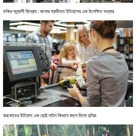
ফকির-সন্ন্যাসী বিদ্রোহ : বাংলার স্বাধীনতা ইতিহাসের এক উপেক্ষিত অধ্যায়
বারকোডের ইতিহাস: এক ছোট্ট লাইন কিভাবে বদলে দিলো দুনিয়া