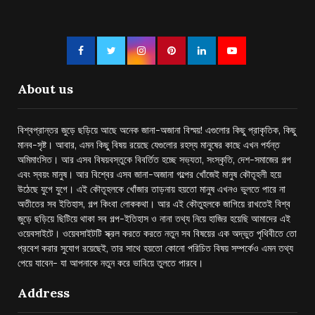
About us
বিশ্বপ্রান্তর জুড়ে ছড়িয়ে আছে অনেক জানা-অজানা বিস্ময়! এগুলোর কিছু প্রাকৃতিক, কিছু
মানব-সৃষ্ট। আবার, এমন কিছু বিষয় রয়েছে যেগুলোর রহস্য মানুষের কাছে এখন পর্যন্ত
অমিমাংসিত। আর এসব বিষয়বস্তুকে বিবর্তিত হচ্ছে সভ্যতা, সংস্কৃতি, দেশ-সমাজের গল্প
এবং স্বয়ং মানুষ। আর বিশ্বের এসব জানা-অজানা গল্পের খোঁজেই মানুষ কৌতূহলী হয়ে
উঠেছে যুগে যুগে। এই কৌতূহলকে খোঁজার তাড়নায় হয়তো মানুষ এখনও ভুলতে পারে না
অতীতের সব ইতিহাস, গল্প কিংবা লোককথা। আর এই কৌতুহলকে জাগিয়ে রাখতেই বিশ্ব
জুড়ে ছড়িয়ে ছিটিয়ে থাকা সব গল্প-ইতিহাস ও নানা তথ্য নিয়ে হাজির হয়েছি আমাদের এই
ওয়েবসাইটে। ওয়েবসাইটটি স্ক্রল করতে করতে নতুন সব বিষয়ের এক অদ্ভুত পৃথিবীতে তো
প্রবেশ করার সুযোগ রয়েছেই, তার সাথে হয়তো কোনো পরিচিত বিষয় সম্পর্কেও এমন তথ্য
পেয়ে যাবেন- যা আপনাকে নতুন করে ভাবিয়ে তুলতে পারবে।
Address