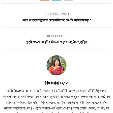
PREVIOUS POST
কোটা সংস্কার আন্দোলন থেকে মন্ত্রিত্ব: কে এই আসিফ মাহমুদ?
NEXT POST
যুদ্ধই গড়েছে আধুনিক জীবনের অনুষঙ্গ আধুনিক প্রযুক্তি
রিজওয়ানা রহমান
আমি রিজওয়ানা রহমান । আমি বাংলাদেশ ইউনিভার্সিটি অব প্রফেশনালস (বিইউপি) থেকে
গণযোগাযোগ ও সাংবাদিকতা বিভাগ থেকে স্নাতক এবং স্নাতকোত্তর সম্পন্ন করেছি । ছোটবেলা
থেকে ছবি আঁকতে পছন্দ করি। আমার পছন্দের রং নীল। মেক্সিকান শিল্পী ফ্রিদা কাহলোর ছবি
আমাকে অনুপ্রেরণা দেয়। পেইন্টিং আমাকে ধৈর্য ধরতে শেখায়। আমি পেইন্টিং করতে, লিখতে, বই