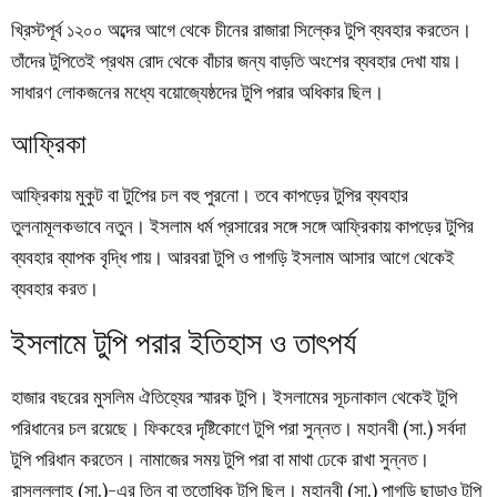
খ্রিস্টপূর্ব ১২০০ অব্দের আগে থেকে চীনের রাজারা সিল্কের টুপি ব্যবহার করতেন।
তাঁদের টুপিতেই প্রথম রোদ থেকে বাঁচার জন্য বাড়তি অংশের ব্যবহার দেখা যায়।
সাধারণ লোকজনের মধ্যে বয়োজ্যেষ্ঠদের টুপি পরার অধিকার ছিল।
আফ্রিকা
আফ্রিকায় মুকুট বা টুপিের চল বহু পুরনো। তবে কাপড়ের টুপির ব্যবহার
তুলনামূলকভাবে নতুন। ইসলাম ধর্ম প্রসারের সঙ্গে সঙ্গে আফ্রিকায় কাপড়ের টুপির
ব্যবহার ব্যাপক বৃদ্ধি পায়। আরবরা টুপি ও পাগড়ি ইসলাম আসার আগে থেকেই
ব্যবহার করত।
ইসলামে টুপি পরার ইতিহাস ও তাৎপর্য
হাজার বছরের মুসলিম ঐতিহ্যের স্মারক টুপি। ইসলামের সূচনাকাল থেকেই টুপি
পরিধানের চল রয়েছে। ফিকহের দৃষ্টিকোণে টুপি পরা সুন্নত। মহানবী (সা.) সর্বদা
টুপি পরিধান করতেন। নামাজের সময় টুপি পরা বা মাথা ঢেকে রাখা সুন্নত।
রাসুলুল্লাহ (সা.)-এর তিন বা ততোধিক টুপি ছিল। মহানবী (সা.) পাগড়ি ছাড়াও টুপি