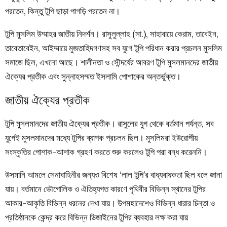
পরতেন, কিন্তু টুপি ছাড়া পাগড়ি পরতেন না।
টুপি মুসলিম উম্মাহর জাতীয় নিদর্শন। রাসুলুল্লাহ (সা.), সাহাবায়ে কেরাম, তাবেইন,
তাবেতাবেইন, আইম্মায়ে মুজতাহিদগণসহ সব যুগে টুপি পরিধান করার প্রচলন মুসলিম
সমাজে ছিল, এখনো আছে। শালীনতা ও সৌন্দর্যের আবরণ টুপি মুসলমানদের জাতীয়
ঐক্যের প্রতীক এবং সুন্নাহসম্মত ইসলামি পোশাকের অন্তর্ভুক্ত।
জাতীয় ঐক্যের প্রতীক
টুপি মুসলমানদের জাতীয় ঐক্যের প্রতীক। রাসুলের যুগ থেকে বর্তমান পর্যন্ত, সব
যুগেই মুসলমানদের মধ্যে টুপির ব্যাপক প্রচলন ছিল। মুসলিমরা ইউরোপীয়
সংস্কৃতির পোশাক-আশাক গ্রহণ করতে শুরু করলেও টুপি পরা বন্ধ করেননি।
উসমানি আমলে সেনাবাহিনীর জন্যও বিশেষ ‘লাল টুপি’র বাধ্যবাধকতা ছিল বলে জানা
যায়। বর্তমানে ভৌগোলিক ও ঐতিহ্যগত কারণে পৃথিবীর বিভিন্ন স্থানের টুপির
আকার-আকৃতি বিভিন্ন ধরনের দেখা যায়। উপমহাদেশেও বিভিন্ন ধারার চিন্তা ও
প্রতিষ্ঠানকে কেন্দ্র করে বিভিন্ন ডিজাইনের টুপির ব্যবহার লক্ষ করা যায়