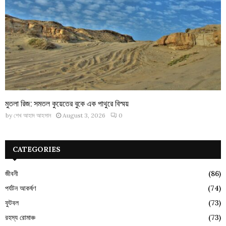
মুতলা রিজ: সমতল কুয়েতের বুকে এক পাথুরে বিস্ময়
by
শেখ আহাদ আহসান
August 3, 2026
0
CATEGORIES
জীবনী
(86)
পর্যটন আকর্ষণ
(74)
ফুটবল
(73)
রহস্য রোমাঞ্চ
(73)