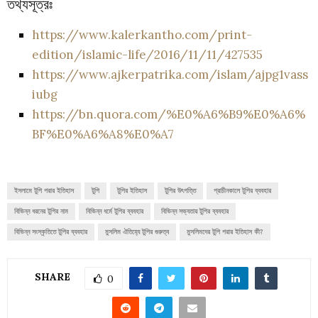
তথ্যসূত্রঃ
https://www.kalerkantho.com/print-
edition/islamic-life/2016/11/11/427535
https://www.ajkerpatrika.com/islam/ajpg1vass
iubg
https://bn.quora.com/%E0%A6%B9%E0%A6%
BF%E0%A6%A8%E0%A7
ইসলামে টুপি পরার ইতিহাস
টুপি
টুপির ইতিহাস
টুপির উৎপত্তি
প্রাচীনকালে টুপির ব্যবহার
বিভিন্ন ধরনের টুপির নাম
বিভিন্ন ধর্মে টুপির ব্যবহার
বিভিন্ন সভ্যতায় টুপির ব্যবহার
বিভিন্ন সংস্কৃতিতে টুপির ব্যবহার
মুসলিম ঐতিহ্যে টুপির গুরুত্ব
মুসলিমদের টুপি পরার ইতিহাস কী?
SHARE
0