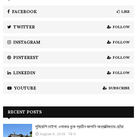
f
A
o
FACEBOOK
LIKE
r
R
:
TWITTER
FOLLOW
C
INSTAGRAM
FOLLOW
H
PINTEREST
FOLLOW
LINKEDIN
FOLLOW
YOUTUBE
SUBSCRIBE
RECENT POSTS
সুমিয়োশি তাইশা: ওসাকার বুকে প্রাচীন জাপানি আধ্যাত্মিকতার ছোঁয়া
August 6, 2026
0