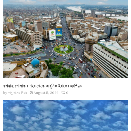
বাগদাদ: গোলাকার শহর থেকে আধুনিক ইরাকের হৃৎপিণ্ড
by
আবু সালেহ পিয়ার
August 5, 2026
0