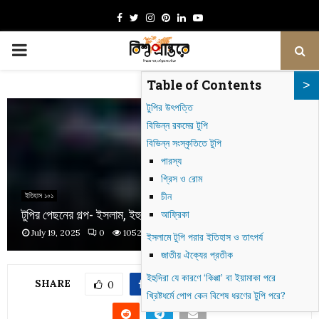
Facebook
Twitter
Instagram
Pinterest
Linkedin
Youtube
PRIMARY
Table of Contents
MENU
টুপির উৎপত্তি
বিভিন্ন রকমের টুপি
বিভিন্ন সংস্কৃতিতে টুপি
পারস্য
গ্রিস ও রোম
চীন
ইতিহাস ১০১
টুপির পেছনের গল্প- ইসলাম, ইহুদি, খ্রিস্টান ধর্মে টুপির রহস্যময় ব্যবহার
আফ্রিকা
July 19, 2025
0
1052
ইসলামে টুপি পরার ইতিহাস ও তাৎপর্য
জাতীয় ঐক্যের প্রতীক
ইহুদিরা যে কারণে ‘কিপ্পা’ বা ইয়ামাকা পরে
SHARE
0
খ্রিষ্টধর্মে পোপ কেন বিশেষ ধরণের টুপি পরে?