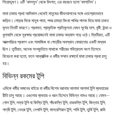
শিরোভূষণ। এটি ‘কালসুন’ থেকে উদগত, এর বহুবচন হলো ‘কালানিস’।
মাথা ঢাকার প্রথা আদিকাল থেকেই মানুষের জীবনযাপনের সঙ্গে ওতপ্রোতভাবে
জড়িত। গোড়ার দিকে মানুষ পাতা, পশুর চামড়া কিংবা পাখির পালক দিয়ে মাথা ঢাকত
মূলত তিনটি কারণে। প্রথমত, প্রাকৃতিক প্রতিকূলতা যেমন সূর্যের তাপ, বৃষ্টি, ঠান্ডা ও
ধুলাবালি থেকে সুরক্ষার প্রয়োজনেই মাথা ঢাকার অভ্যাস গড়ে ওঠে। দ্বিতীয়ত, এটি
আত্মপরিচয় প্রকাশ এবং সামাজিক বা গোত্রীয় অবস্থান বোঝানোর একটি মাধ্যম
ছিল। তৃতীয়ত, অনেক সংস্কৃতিতে মাথাকে শরীরের পবিত্রতম অংশ হিসেবে
বিবেচনা করা হতো, ফলে আধ্যাত্মিক ও ধর্মীয় সম্মান রক্ষার্থে মাথা ঢাকার প্রথা চালু
হয়।
বিভিন্ন রকমের টুপি
এদিকে ধর্মীয় অঙ্গনের বাইরে বা ধর্মীয় বিশেষ ঘরানায় আলাদা আলাদা টুপি ব্যবহারের
রীতি চালু আছে। এগুলোর ব্যবহার ও ধরন হিসেবে বিভিন্ন নামও আছে। যেমন—
গোল টুপি, লম্বা টুপি বা কিস্তি টুপি, পাঁচকল্লি টুপি, চারকল্লি টুপি, জিন্নাহ টুপি,
গান্ধী টুপি, নেহরু টুপি, নেপালি টুপি, মালয়েশিয়ান টুপি, শামি টুপি, তুর্কি টুপি, রুমি