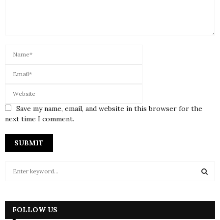
Save my name, email, and website in this browser for the
next time I comment.
S
e
a
S
r
c
FOLLOW US
E
h