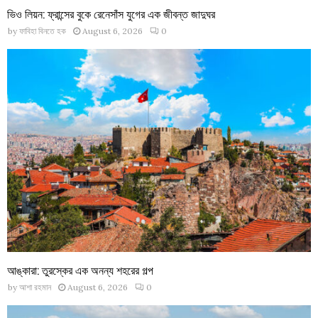
ভিও লিয়ন: ফ্রান্সের বুকে রেনেসাঁস যুগের এক জীবন্ত জাদুঘর
by
ফাবিহা বিনতে হক
August 6, 2026
0
আঙ্কারা: তুরস্কের এক অনন্য শহরের গল্প
by
আশা রহমান
August 6, 2026
0