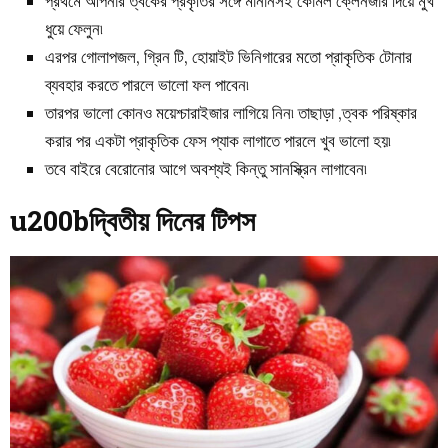
প্রথমে আপনার ত্বকের প্রকৃতির সঙ্গে মানানসই কোমল ক্লেনজার দিয়ে মুখ
ধুয়ে ফেলুন৷
এরপর গোলাপজল, গ্রিন টি, হোয়াইট ভিনিগারের মতো প্রাকৃতিক টোনার
ব্যবহার করতে পারলে ভালো ফল পাবেন৷
তারপর ভালো কোনও ময়েশ্চারাইজার লাগিয়ে নিন৷ তাছাড়া ,ত্বক পরিষ্কার
করার পর একটা প্রাকৃতিক ফেস প্যাক লাগাতে পারলে খুব ভালো হয়৷
তবে বাইরে বেরোনোর আগে অবশ্যই কিন্তু সানস্ক্রিন লাগাবেন৷
u200bদ্বিতীয় দিনের টিপস