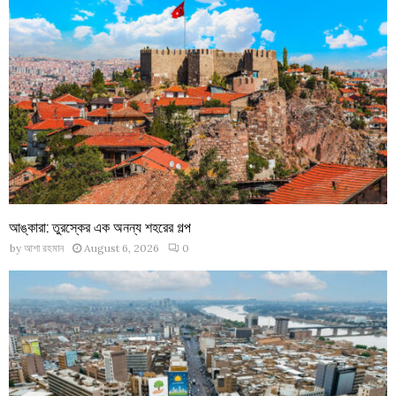
আঙ্কারা: তুরস্কের এক অনন্য শহরের গল্প
by
আশা রহমান
August 6, 2026
0