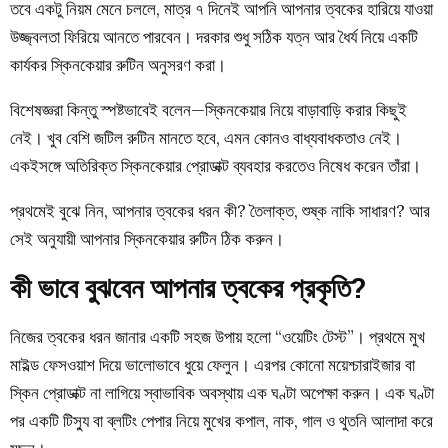
তবে একটু নিয়ম মেনে চললে, মাত্র ৭ দিনেই আপনি আপনার ত্বকের হারিয়ে যাওয়া
উজ্জ্বলতা ফিরিয়ে আনতে পারবেন। দরকার শুধু সঠিক যত্ন আর ধৈর্য নিয়ে একটি
কার্যকর স্কিনকেয়ার রুটিন অনুসরণ করা।
বিশেষজ্ঞরা কিন্তু স্পষ্টভাবেই বলেন—স্কিনকেয়ার নিয়ে বাড়াবাড়ি করার কিছুই
নেই। খুব বেশি জটিল রুটিন মানতে হবে, এমন কোনও বাধ্যবাধকতাও নেই।
একইসঙ্গে অতিরিক্ত স্কিনকেয়ার প্রোডাক্ট ব্যবহার করতেও নিষেধ করেন তাঁরা।
প্রথমেই বুঝে নিন, আপনার ত্বকের ধরন কী? তৈলাক্ত, শুষ্ক নাকি সাধারণ? আর
সেই অনুযায়ী আপনার স্কিনকেয়ার রুটিন ঠিক করুন।
কী ভাবে বুঝবেন আপনার ত্বকের প্রকৃতি?
নিজের ত্বকের ধরন জানার একটি সহজ উপায় হলো “ওয়েটিং টেস্ট”। প্রথমে মুখ
মাইল্ড ফেসওয়াশ দিয়ে ভালোভাবে ধুয়ে ফেলুন। এরপর কোনো ময়েশ্চারাইজার বা
স্কিন প্রোডাক্ট না লাগিয়ে স্বাভাবিক অবস্থায় এক ঘণ্টা অপেক্ষা করুন। এক ঘণ্টা
পর একটি টিস্যু বা ব্লটিং পেপার নিয়ে মুখের কপাল, নাক, গাল ও থুতনি আলাদা করে