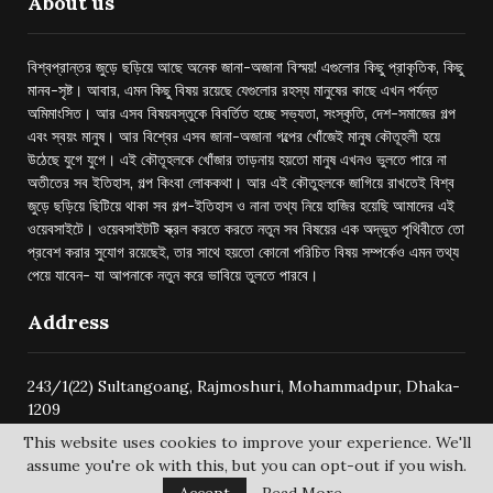
About us
বিশ্বপ্রান্তর জুড়ে ছড়িয়ে আছে অনেক জানা-অজানা বিস্ময়! এগুলোর কিছু প্রাকৃতিক, কিছু
মানব-সৃষ্ট। আবার, এমন কিছু বিষয় রয়েছে যেগুলোর রহস্য মানুষের কাছে এখন পর্যন্ত
অমিমাংসিত। আর এসব বিষয়বস্তুকে বিবর্তিত হচ্ছে সভ্যতা, সংস্কৃতি, দেশ-সমাজের গল্প
এবং স্বয়ং মানুষ। আর বিশ্বের এসব জানা-অজানা গল্পের খোঁজেই মানুষ কৌতূহলী হয়ে
উঠেছে যুগে যুগে। এই কৌতূহলকে খোঁজার তাড়নায় হয়তো মানুষ এখনও ভুলতে পারে না
অতীতের সব ইতিহাস, গল্প কিংবা লোককথা। আর এই কৌতুহলকে জাগিয়ে রাখতেই বিশ্ব
জুড়ে ছড়িয়ে ছিটিয়ে থাকা সব গল্প-ইতিহাস ও নানা তথ্য নিয়ে হাজির হয়েছি আমাদের এই
ওয়েবসাইটে। ওয়েবসাইটটি স্ক্রল করতে করতে নতুন সব বিষয়ের এক অদ্ভুত পৃথিবীতে তো
প্রবেশ করার সুযোগ রয়েছেই, তার সাথে হয়তো কোনো পরিচিত বিষয় সম্পর্কেও এমন তথ্য
পেয়ে যাবেন- যা আপনাকে নতুন করে ভাবিয়ে তুলতে পারবে।
Address
243/1(22) Sultangoang, Rajmoshuri, Mohammadpur, Dhaka-
1209
This website uses cookies to improve your experience. We'll
assume you're ok with this, but you can opt-out if you wish.