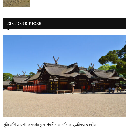
EDITOR'S PICKS
সুমিয়োশি তাইশা: ওসাকার বুকে প্রাচীন জাপানি আধ্যাত্মিকতার ছোঁয়া