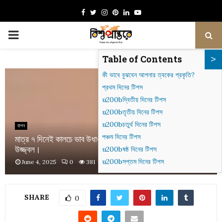
Facebook
Twitter
Instagram
Pinterest
Linkedin
Youtube
PRIMARY
Table of Contents
MENU
কী ভাবে বুঝবেন আপনার ত্বকের প্রকৃতি?
প্রথম দিনের টিপস
u200bদ্বিতীয় দিনের টিপস
u200bতৃতীয় দিনের টিপস
u200bচতুর্থ দিনের টিপস
যাপন
পঞ্চম দিনের টিপস
মাত্র ৭ দিনেই কালচে ভাব উধাও!! এই গরমেও ত্বক থাকবে ফ্রেশ আর
উজ্জ্বল।
u200bষষ্ঠ দিনের টিপস
u200bসপ্তম দিনের টিপস
June 4, 2025
0
381
SHARE
0