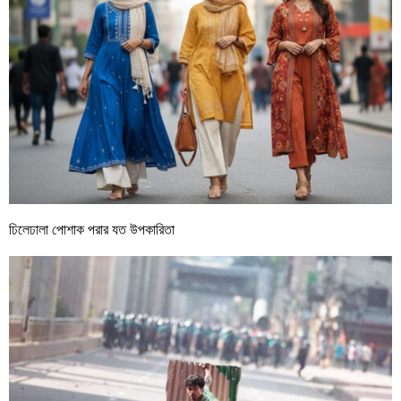
ঢিলেঢালা পোশাক পরার যত উপকারিতা