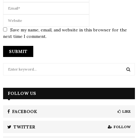
Save my name, email, and website in this browser for the
next time I comment.
S
e
a
S
r
c
FOLLOW US
E
h
f
A
o
FACEBOOK
LIKE
r
R
:
TWITTER
FOLLOW
C