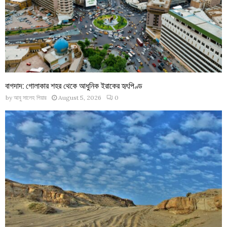
বাগদাদ: গোলাকার শহর থেকে আধুনিক ইরাকের হৃৎপিণ্ড
by
আবু সালেহ পিয়ার
August 5, 2026
0