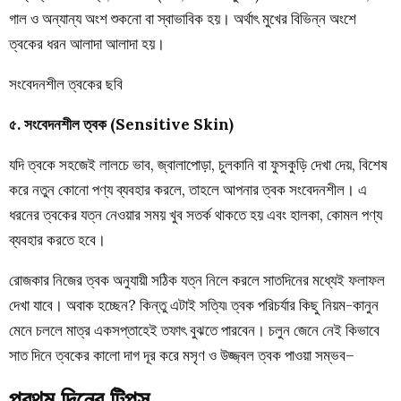
গাল ও অন্যান্য অংশ শুকনো বা স্বাভাবিক হয়। অর্থাৎ মুখের বিভিন্ন অংশে
ত্বকের ধরন আলাদা আলাদা হয়।
সংবেদনশীল ত্বকের ছবি
৫. সংবেদনশীল ত্বক (Sensitive Skin)
যদি ত্বকে সহজেই লালচে ভাব, জ্বালাপোড়া, চুলকানি বা ফুসকুড়ি দেখা দেয়, বিশেষ
করে নতুন কোনো পণ্য ব্যবহার করলে, তাহলে আপনার ত্বক সংবেদনশীল। এ
ধরনের ত্বকের যত্ন নেওয়ার সময় খুব সতর্ক থাকতে হয় এবং হালকা, কোমল পণ্য
ব্যবহার করতে হবে।
রোজকার নিজের ত্বক অনুযায়ী সঠিক যত্ন নিলে করলে সাতদিনের মধ্যেই ফলাফল
দেখা যাবে। অবাক হচ্ছেন? কিন্তু এটাই সত্যি৷ ত্বক পরিচর্যার কিছু নিয়ম-কানুন
মেনে চললে মাত্র একসপ্তাহেই তফাৎ বুঝতে পারবেন। চলুন জেনে নেই কিভাবে
সাত দিনে ত্বকের কালো দাগ দূর করে মসৃণ ও উজ্জ্বল ত্বক পাওয়া সম্ভব–
প্রথম দিনের টিপস