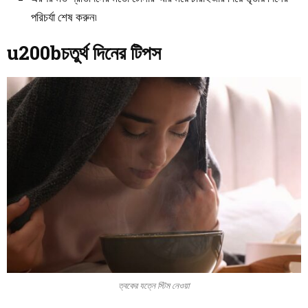
পরিচর্যা শেষ করুন৷
u200bচতুর্থ দিনের টিপস
ত্বকের যত্নে স্টিম নেওয়া