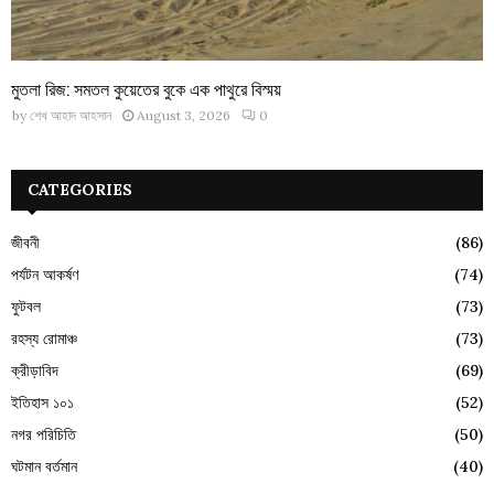
মুতলা রিজ: সমতল কুয়েতের বুকে এক পাথুরে বিস্ময়
by
শেখ আহাদ আহসান
August 3, 2026
0
CATEGORIES
জীবনী
(86)
পর্যটন আকর্ষণ
(74)
ফুটবল
(73)
রহস্য রোমাঞ্চ
(73)
ক্রীড়াবিদ
(69)
ইতিহাস ১০১
(52)
নগর পরিচিতি
(50)
ঘটমান বর্তমান
(40)