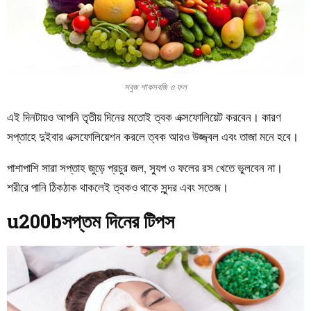
সবুজ শাকসবজি ও ফল
এই দিনটায়ও আপনি তৃতীয় দিনের মতোই ত্বক এক্সফোলিয়েট করবেন। কারণ
সপ্তাহে দুইবার এক্সফোলিয়েশন করলে ত্বক আরও উজ্জ্বল এবং তাজা মনে হবে।
পাশাপাশি সারা সপ্তাহ জুড়ে প্রচুর জল, স্যুপ ও ফলের রস খেতে ভুলবেন না।
শরীরে পানি ঠিকঠাক থাকলেই ত্বকও থাকে সুন্দর এবং সতেজ।
u200bসপ্তম দিনের টিপস