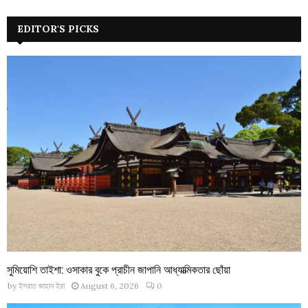
EDITOR'S PICKS
সুমিয়োশি তাইশা: ওসাকার বুকে প্রাচীন জাপানি আধ্যাত্মিকতার ছোঁয়া
by
ইসরাত জাহান ইরা
August 6, 2026
0