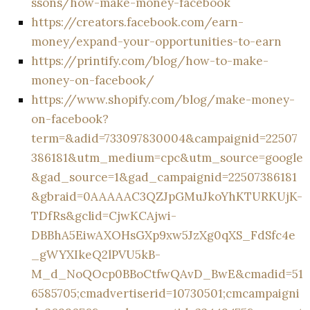
ssons/how-make-money-facebook
https://creators.facebook.com/earn-
money/expand-your-opportunities-to-earn
https://printify.com/blog/how-to-make-
money-on-facebook/
https://www.shopify.com/blog/make-money-
on-facebook?
term=&adid=733097830004&campaignid=22507
386181&utm_medium=cpc&utm_source=google
&gad_source=1&gad_campaignid=22507386181
&gbraid=0AAAAAC3QZJpGMuJkoYhKTURKUjK-
TDfRs&gclid=CjwKCAjwi-
DBBhA5EiwAXOHsGXp9xw5JzXg0qXS_FdSfc4e
_gWYXIkeQ2lPVU5kB-
M_d_NoQOcp0BBoCtfwQAvD_BwE&cmadid=51
6585705;cmadvertiserid=10730501;cmcampaigni