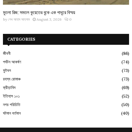
মুতলা রিজ: সমতল কুয়েতের বুকে এক পাথুরে বিস্ময়
by
শেখ আহাদ আহসান
August 3, 2026
0
CATEGORIES
জীবনী
(86)
পর্যটন আকর্ষণ
(74)
ফুটবল
(73)
রহস্য রোমাঞ্চ
(73)
ক্রীড়াবিদ
(69)
ইতিহাস ১০১
(52)
নগর পরিচিতি
(50)
ঘটমান বর্তমান
(40)