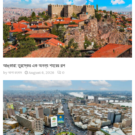
আঙ্কারা: তুরস্কের এক অনন্য শহরের গল্প
by
আশা রহমান
August 6, 2026
0