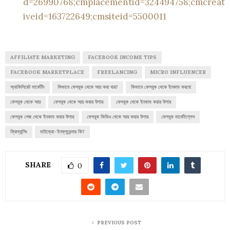
d=26990768;cmplacementid=324494758;cmcreat
iveid=163722649;cmsiteid=5500011
AFFILIATE MARKETING
FACEBOOK INCOME TIPS
FACEBOOK MARKETPLACE
FREELANCING
MICRO INFLUENCER
অ্যাফিলিয়েট মার্কেটিং
কিভাবে ফেসবুক থেকে আয় করা যায়?
কিভাবে ফেসবুক থেকে ইনকাম করবো
ফেসবুক থেকে আয়
ফেসবুক থেকে আয় করার উপায়
ফেসবুক থেকে ইনকাম করার উপায়
ফেসবুক পেজ থেকে ইনকাম করার উপায়
ফেসবুক ভিডিও থেকে আয় করার উপায়
ফেসবুক মার্কেটপ্লেস
ফ্রিল্যান্সিং
মাইক্রো-ইনফ্লুয়েন্সার কি?
SHARE
0
PREVIOUS POST