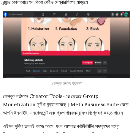
ব্র্যান্ড কোলাবোরেশন কিংবা পেইড মেম্বারশিপের মাধ্যমে।
ফেসবুক গ্রুপের স্ক্রিনশট
ফেসবুক বর্তমানে Creator Tools-এর ভেতরে Group
Monetization সুবিধা যুক্ত করেছে। Meta Business Suite থেকে
আপনি ইনসাইট, এনগেজমেন্ট এবং গ্রুপ পারফরম্যান্সও বিশ্লেষণ করতে পারেন।
এইসব সুবিধা তখনই কাজে আসে, যখন আপনার কমিউনিটির সদস্যদের মধ্যে