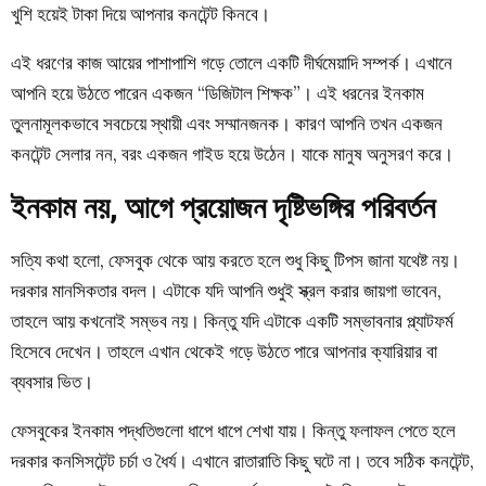
খুশি হয়েই টাকা দিয়ে আপনার কনটেন্ট কিনবে।
এই ধরণের কাজ আয়ের পাশাপাশি গড়ে তোলে একটি দীর্ঘমেয়াদি সম্পর্ক। এখানে
আপনি হয়ে উঠতে পারেন একজন “ডিজিটাল শিক্ষক”। এই ধরনের ইনকাম
তুলনামূলকভাবে সবচেয়ে স্থায়ী এবং সম্মানজনক। কারণ আপনি তখন একজন
কনটেন্ট সেলার নন, বরং একজন গাইড হয়ে উঠেন। যাকে মানুষ অনুসরণ করে।
ইনকাম নয়, আগে প্রয়োজন দৃষ্টিভঙ্গির পরিবর্তন
সত্যি কথা হলো, ফেসবুক থেকে আয় করতে হলে শুধু কিছু টিপস জানা যথেষ্ট নয়।
দরকার মানসিকতার বদল। এটাকে যদি আপনি শুধুই স্ক্রল করার জায়গা ভাবেন,
তাহলে আয় কখনোই সম্ভব নয়। কিন্তু যদি এটাকে একটি সম্ভাবনার প্ল্যাটফর্ম
হিসেবে দেখেন। তাহলে এখান থেকেই গড়ে উঠতে পারে আপনার ক্যারিয়ার বা
ব্যবসার ভিত।
ফেসবুকের ইনকাম পদ্ধতিগুলো ধাপে ধাপে শেখা যায়। কিন্তু ফলাফল পেতে হলে
দরকার কনসিসটেন্ট চর্চা ও ধৈর্য। এখানে রাতারাতি কিছু ঘটে না। তবে সঠিক কনটেন্ট,