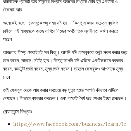
ধারাবাহিক প্রচেষ্টা আর মানুষের বিশ্বাস অর্জনের মাধ্যমে তৈরি হয় একটানা ও
টেকসই আয়।
অনেকেই বলে, “ফেসবুকে শুধু সময় নষ্ট হয়।” কিন্তু একজন সচেতন ব্যক্তি
চাইলে এই মাধ্যমকে কাজে লাগিয়ে নিজের অর্থনৈতিক স্বাধীনতা অর্জন করতে
পারেন।
আজকের বিশ্বে মোবাইলই সব কিছু। আপনি যদি ফেসবুককে শুধুই স্ক্রল করার যন্ত্র
মনে করেন, তাহলে সেটাই হবে। কিন্তু আপনি যদি এটিকে একটিভভাবে ব্যবহার
করেন, কনটেন্ট তৈরি করেন, মূল্য তৈরি করেন। তাহলে ফেসবুকও আপনাকে মূল্য
দেবে।
তাই ফেসবুক থেকে আয় করার সবচেয়ে বড় সূত্র হচ্ছে আপনি কীভাবে এটিকে
দেখছেন। কিভাবে ব্যবহার করছেন। এবং কতোটা ধৈর্য ধরে শেখার ইচ্ছা রাখছেন।
রেফারেন্স লিঙ্কঃ
https://www.facebook.com/business/learn/le