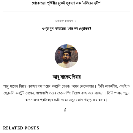
সোকোত্রা: পৃথিবীর বুকেই লুকানো এক ‘এলিয়েন দ্বীপ’
NEXT POST
গুপ্ত যুগ: ভারতের ‘গেম অব থ্রোনস’!
আবু সালেহ পিয়ার
আবু সালেহ পিয়ার একজন দক্ষ ওয়েব কনটেন্ট লেখক, ওয়েব ডেভেলপার। তিনি আকর্ষণীয়, এস.ই.ও
ফ্রেন্ডলি কনটেন্ট লেখেন, পাশাপাশি ওয়েব ডেভেলপিং নিয়েও কাজ করে যাচ্ছেন। তিনি পাহাড় পছন্দ
করেন এবং প্রতিবছর চেষ্টা করেন নতুন কোন পাহাড় জয় করার।
RELATED POSTS