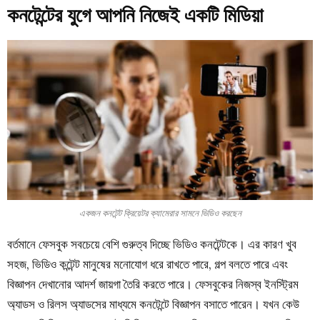
কনটেন্টের যুগে আপনি নিজেই একটি মিডিয়া
একজন কনটেন্ট ক্রিয়েটর ক্যামেরার সামনে ভিডিও করছেন
বর্তমানে ফেসবুক সবচেয়ে বেশি গুরুত্ব দিচ্ছে ভিডিও কনটেন্টকে। এর কারণ খুব
সহজ, ভিডিও কন্টেন্ট মানুষের মনোযোগ ধরে রাখতে পারে, গল্প বলতে পারে এবং
বিজ্ঞাপন দেখানোর আদর্শ জায়গা তৈরি করতে পারে। ফেসবুকের নিজস্ব ইনস্ট্রিম
অ্যাডস ও রিলস অ্যাডসের মাধ্যমে কনটেন্টে বিজ্ঞাপন বসাতে পারেন। যখন কেউ