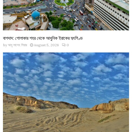
বাগদাদ: গোলাকার শহর থেকে আধুনিক ইরাকের হৃৎপিণ্ড
by
আবু সালেহ পিয়ার
August 5, 2026
0