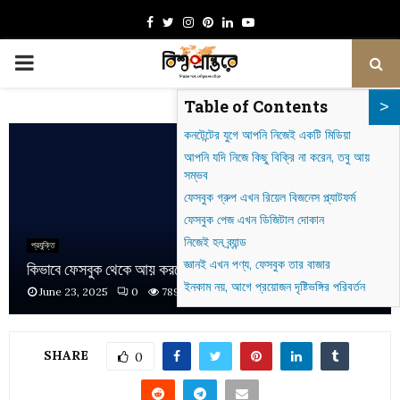
Facebook
Twitter
Instagram
Pinterest
Linkedin
Youtube
PRIMARY
Table of Contents
MENU
কনটেন্টের যুগে আপনি নিজেই একটি মিডিয়া
আপনি যদি নিজে কিছু বিক্রি না করেন, তবু আয়
সম্ভব
ফেসবুক গ্রুপ এখন রিয়েল বিজনেস প্ল্যাটফর্ম
ফেসবুক পেজ এখন ডিজিটাল দোকান
নিজেই হন ব্র্যান্ড
প্রযুক্তি
জ্ঞানই এখন পণ্য, ফেসবুক তার বাজার
কিভাবে ফেসবুক থেকে আয় করতে পারেন?
ইনকাম নয়, আগে প্রয়োজন দৃষ্টিভঙ্গির পরিবর্তন
June 23, 2025
0
789
SHARE
0