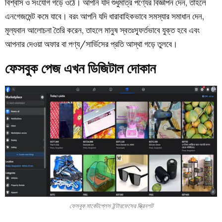
বিশ্বাস ও সংযোগ গড়ে ওঠে। আপনি যদি শুধুমাত্র পণ্যের বিজ্ঞাপন দেন, তাহলে
এনগেজমেন্ট কমে যাবে। বরং আপনি যদি ধারাবাহিকভাবে সমস্যার সমাধান দেন,
মূল্যবান আলোচনা তৈরি করেন, তাহলে মানুষ স্বতঃস্ফূর্তভাবে যুক্ত হবে এবং
আপনার দেওয়া অফার বা পণ্য/সার্ভিসের প্রতি আস্থা গড়ে তুলবে।
ফেসবুক পেজ এখন ডিজিটাল দোকান
ফেসবুক মার্কেটপ্লেস ইন্টারফেসের স্ক্রিনশট