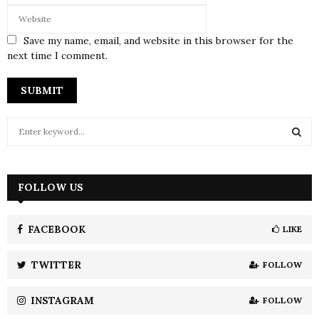
Save my name, email, and website in this browser for the
next time I comment.
S
e
a
S
r
c
FOLLOW US
E
h
f
A
o
FACEBOOK
LIKE
r
R
:
TWITTER
FOLLOW
C
INSTAGRAM
FOLLOW
H