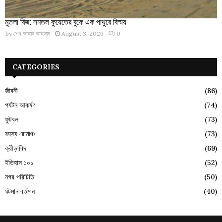
মুতলা রিজ: সমতল কুয়েতের বুকে এক পাথুরে বিস্ময়
by
শেখ আহাদ আহসান
August 3, 2026
0
CATEGORIES
জীবনী
(86)
পর্যটন আকর্ষণ
(74)
ফুটবল
(73)
রহস্য রোমাঞ্চ
(73)
ক্রীড়াবিদ
(69)
ইতিহাস ১০১
(52)
নগর পরিচিতি
(50)
ঘটমান বর্তমান
(40)