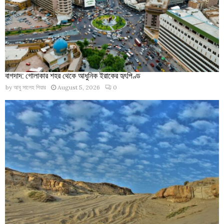
বাগদাদ: গোলাকার শহর থেকে আধুনিক ইরাকের হৃৎপিণ্ড
by
আবু সালেহ পিয়ার
August 5, 2026
0