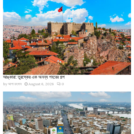
আঙ্কারা: তুরস্কের এক অনন্য শহরের গল্প
by
আশা রহমান
August 6, 2026
0