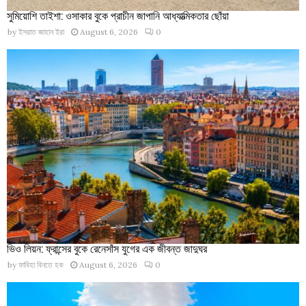
সুমিয়োশি তাইশা: ওসাকার বুকে প্রাচীন জাপানি আধ্যাত্মিকতার ছোঁয়া
by
ইসরাত জাহান ইরা
August 6, 2026
0
ভিও লিয়ন: ফ্রান্সের বুকে রেনেসাঁস যুগের এক জীবন্ত জাদুঘর
by
ফাবিহা বিনতে হক
August 6, 2026
0