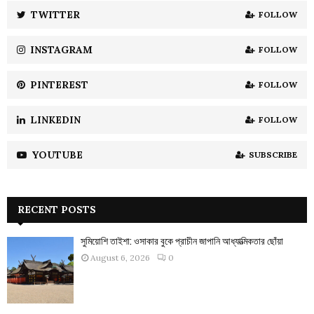
:
TWITTER
FOLLOW
C
INSTAGRAM
FOLLOW
H
PINTEREST
FOLLOW
LINKEDIN
FOLLOW
YOUTUBE
SUBSCRIBE
RECENT POSTS
সুমিয়োশি তাইশা: ওসাকার বুকে প্রাচীন জাপানি আধ্যাত্মিকতার ছোঁয়া
August 6, 2026
0