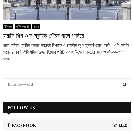
ইউরোপ
পর্যটন আকর্ষণ
ফ্রান্স
ফরাসি শিল্প ও সংস্কৃতির গৌরব পালে গার্নিয়ে
পালে গার্নিয়ে প্যারিস শহরের সবচেয়ে বিখ্যাত ও রাজকীয় স্থাপত্যকর্মগুলোর একটি। এটি ফরাসি
অপেরার একটি ঐতিহাসিক কেন্দ্র হিসেবে পরিচিত এবং বিশ্বের সবচেয়ে সুন্দর ও জাঁকজমকপূর্ণ
অপেরা...
S
e
a
S
r
c
FOLLOW US
E
h
f
A
o
FACEBOOK
LIKE
r
R