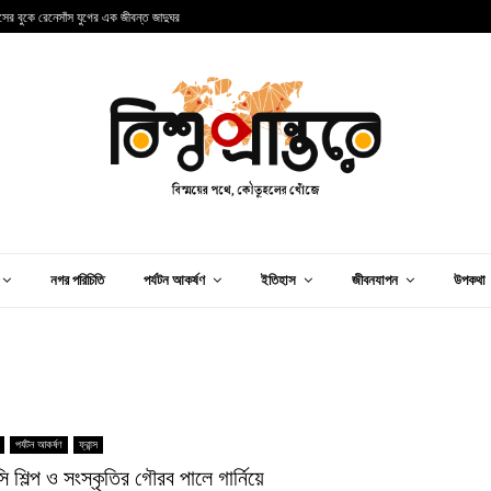
ান্সের বুকে রেনেসাঁস যুগের এক জীবন্ত জাদুঘর
আ
নগর পরিচিতি
পর্যটন আকর্ষণ
ইতিহাস
জীবনযাপন
উপকথা
পর্যটন আকর্ষণ
ফ্রান্স
ি শিল্প ও সংস্কৃতির গৌরব পালে গার্নিয়ে