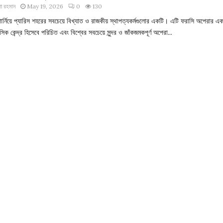
া রহমান
May 19, 2026
0
130
গার্নিয়ে প্যারিস শহরের সবচেয়ে বিখ্যাত ও রাজকীয় স্থাপত্যকর্মগুলোর একটি। এটি ফরাসি অপেরার এ
িক কেন্দ্র হিসেবে পরিচিত এবং বিশ্বের সবচেয়ে সুন্দর ও জাঁকজমকপূর্ণ অপেরা...