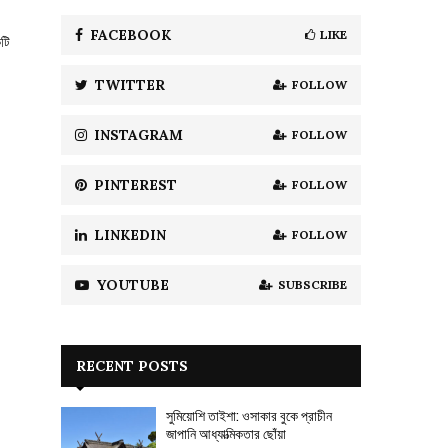
f
A
o
FACEBOOK
LIKE
কটি
r
R
:
TWITTER
FOLLOW
C
H
INSTAGRAM
FOLLOW
PINTEREST
FOLLOW
LINKEDIN
FOLLOW
YOUTUBE
SUBSCRIBE
RECENT POSTS
সুমিয়োশি তাইশা: ওসাকার বুকে প্রাচীন
জাপানি আধ্যাত্মিকতার ছোঁয়া