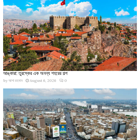
আঙ্কারা: তুরস্কের এক অনন্য শহরের গল্প
by
আশা রহমান
August 6, 2026
0