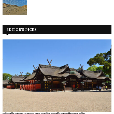
EDITOR'S PICKS
সুমিয়োশি তাইশা: ওসাকার বুকে প্রাচীন জাপানি আধ্যাত্মিকতার ছোঁয়া