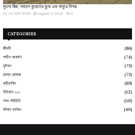
মুতলা রিজ: সমতল কুয়েতের বুকে এক পাথুরে বিস্ময়
by
শেখ আহাদ আহসান
August 3, 2026
0
CATEGORIES
জীবনী
(86)
পর্যটন আকর্ষণ
(74)
ফুটবল
(73)
রহস্য রোমাঞ্চ
(73)
ক্রীড়াবিদ
(69)
ইতিহাস ১০১
(52)
নগর পরিচিতি
(50)
ঘটমান বর্তমান
(40)