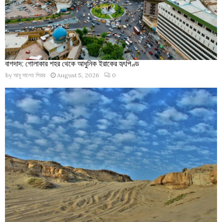
বাগদাদ: গোলাকার শহর থেকে আধুনিক ইরাকের হৃৎপিণ্ড
by
আবু সালেহ পিয়ার
August 5, 2026
0