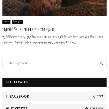
উপকথা
গ্রিক পুরাণ
প্রমিথিউস ও মানব সভ্যতার সূচনা
প্রমিথিউসকে পাহাড়ে শৃঙ্খলিত করে রাখা হয়, আর প্রতিদিন এক ঈগল এসে তার লিভার খেয়ে
ফেলে তবুও লিভারটা আবার নতুন করে জন্ম নেয়, যেন শাস্তিটাই এক...
S
e
a
S
r
c
FOLLOW US
E
h
f
A
o
FACEBOOK
LIKE
r
R
:
TWITTER
FOLLOW