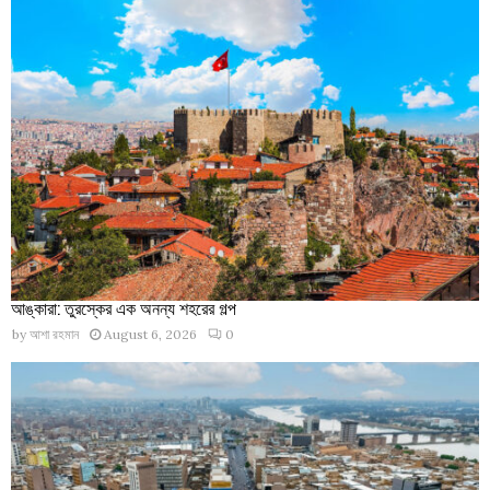
আঙ্কারা: তুরস্কের এক অনন্য শহরের গল্প
by
আশা রহমান
August 6, 2026
0