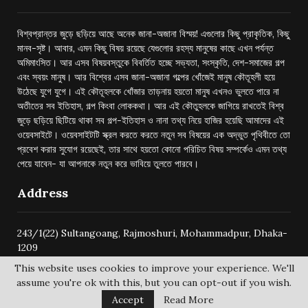
বিশ্বপ্রান্তর জুড়ে ছড়িয়ে আছে অনেক জানা-অজানা বিস্ময়! এগুলোর কিছু প্রাকৃতিক, কিছু
মানব-সৃষ্ট। আবার, এমন কিছু বিষয় রয়েছে যেগুলোর রহস্য মানুষের কাছে এখন পর্যন্ত
অমিমাংসিত। আর এসব বিষয়বস্তুকে বিবর্তিত হচ্ছে সভ্যতা, সংস্কৃতি, দেশ-সমাজের গল্প
এবং স্বয়ং মানুষ। আর বিশ্বের এসব জানা-অজানা গল্পের খোঁজেই মানুষ কৌতূহলী হয়ে
উঠেছে যুগে যুগে। এই কৌতূহলকে খোঁজার তাড়নায় হয়তো মানুষ এখনও ভুলতে পারে না
অতীতের সব ইতিহাস, গল্প কিংবা লোককথা। আর এই কৌতুহলকে জাগিয়ে রাখতেই বিশ্ব
জুড়ে ছড়িয়ে ছিটিয়ে থাকা সব গল্প-ইতিহাস ও নানা তথ্য নিয়ে হাজির হয়েছি আমাদের এই
ওয়েবসাইটে। ওয়েবসাইটটি স্ক্রল করতে করতে নতুন সব বিষয়ের এক অদ্ভুত পৃথিবীতে তো
প্রবেশ করার সুযোগ রয়েছেই, তার সাথে হয়তো কোনো পরিচিত বিষয় সম্পর্কেও এমন তথ্য
পেয়ে যাবেন- যা আপনাকে নতুন করে ভাবিয়ে তুলতে পারবে।
Address
243/1(22) Sultangoang, Rajmoshuri, Mohammadpur, Dhaka-
1209
This website uses cookies to improve your experience. We'll
assume you're ok with this, but you can opt-out if you wish.
Accept
Read More
@2024 -
bishwoprantore.com
All Right Reserved.