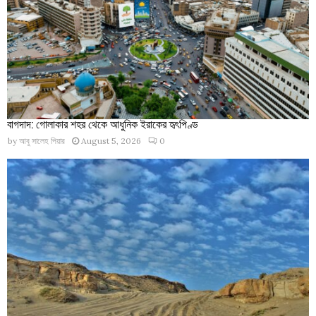
বাগদাদ: গোলাকার শহর থেকে আধুনিক ইরাকের হৃৎপিণ্ড
by
আবু সালেহ পিয়ার
August 5, 2026
0