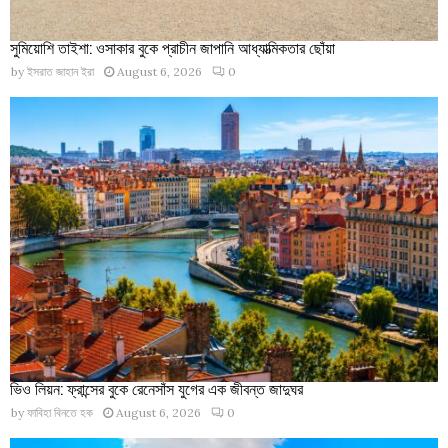
সুমিয়োশি তাইশা: ওসাকার বুকে প্রাচীন জাপানি আধ্যাত্মিকতার ছোঁয়া
by
ইসরাত জাহান ইরা
August 6, 2026
0
ভিও লিয়ন: ফ্রান্সের বুকে রেনেসাঁস যুগের এক জীবন্ত জাদুঘর
by
ফাবিহা বিনতে হক
August 6, 2026
0