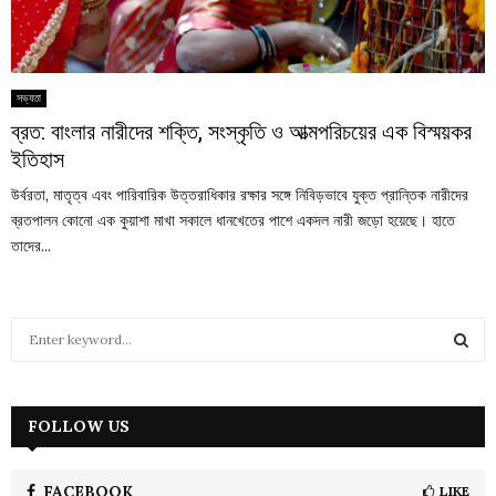
সভ্যতা
ব্রত: বাংলার নারীদের শক্তি, সংস্কৃতি ও আত্মপরিচয়ের এক বিস্ময়কর
ইতিহাস
উর্বরতা, মাতৃত্ব এবং পারিবারিক উত্তরাধিকার রক্ষার সঙ্গে নিবিড়ভাবে যুক্ত প্রান্তিক নারীদের
ব্রতপালন কোনো এক কুয়াশা মাখা সকালে ধানখেতের পাশে একদল নারী জড়ো হয়েছে। হাতে
তাদের...
S
e
a
S
r
c
FOLLOW US
E
h
f
A
o
FACEBOOK
LIKE