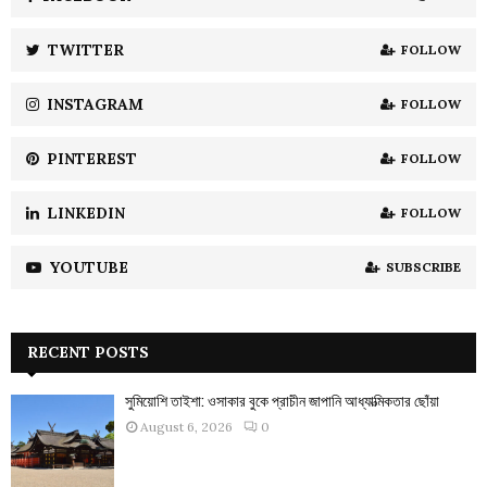
r
R
:
TWITTER
FOLLOW
C
INSTAGRAM
FOLLOW
H
PINTEREST
FOLLOW
LINKEDIN
FOLLOW
YOUTUBE
SUBSCRIBE
RECENT POSTS
সুমিয়োশি তাইশা: ওসাকার বুকে প্রাচীন জাপানি আধ্যাত্মিকতার ছোঁয়া
August 6, 2026
0