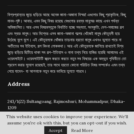
বিশ্বপ্রান্তর জুড়ে ছড়িয়ে আছে অনেক জানা-অজানা বিস্ময়! এগুলোর কিছু প্রাকৃতিক, কিছু
মানব-সৃষ্ট। আবার, এমন কিছু বিষয় রয়েছে যেগুলোর রহস্য মানুষের কাছে এখন পর্যন্ত
অমিমাংসিত। আর এসব বিষয়বস্তুকে বিবর্তিত হচ্ছে সভ্যতা, সংস্কৃতি, দেশ-সমাজের গল্প
এবং স্বয়ং মানুষ। আর বিশ্বের এসব জানা-অজানা গল্পের খোঁজেই মানুষ কৌতূহলী হয়ে
উঠেছে যুগে যুগে। এই কৌতূহলকে খোঁজার তাড়নায় হয়তো মানুষ এখনও ভুলতে পারে না
অতীতের সব ইতিহাস, গল্প কিংবা লোককথা। আর এই কৌতুহলকে জাগিয়ে রাখতেই বিশ্ব
জুড়ে ছড়িয়ে ছিটিয়ে থাকা সব গল্প-ইতিহাস ও নানা তথ্য নিয়ে হাজির হয়েছি আমাদের এই
ওয়েবসাইটে। ওয়েবসাইটটি স্ক্রল করতে করতে নতুন সব বিষয়ের এক অদ্ভুত পৃথিবীতে তো
প্রবেশ করার সুযোগ রয়েছেই, তার সাথে হয়তো কোনো পরিচিত বিষয় সম্পর্কেও এমন তথ্য
পেয়ে যাবেন- যা আপনাকে নতুন করে ভাবিয়ে তুলতে পারবে।
Address
243/1(22) Sultangoang, Rajmoshuri, Mohammadpur, Dhaka-
1209
This website uses cookies to improve your experience. We'll
assume you're ok with this, but you can opt-out if you wish.
Accept
Read More
@2024 -
bishwoprantore.com
All Right Reserved.