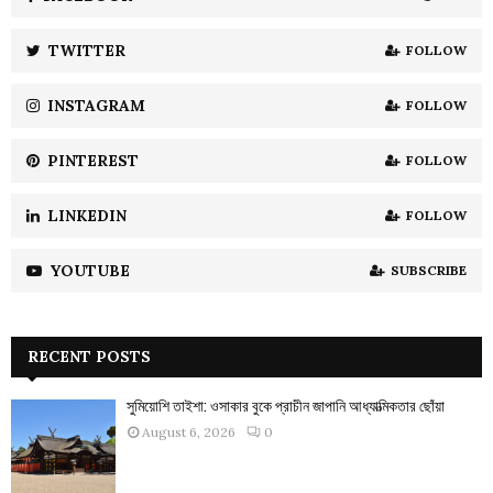
r
R
:
TWITTER
FOLLOW
C
INSTAGRAM
FOLLOW
H
PINTEREST
FOLLOW
LINKEDIN
FOLLOW
YOUTUBE
SUBSCRIBE
RECENT POSTS
সুমিয়োশি তাইশা: ওসাকার বুকে প্রাচীন জাপানি আধ্যাত্মিকতার ছোঁয়া
August 6, 2026
0