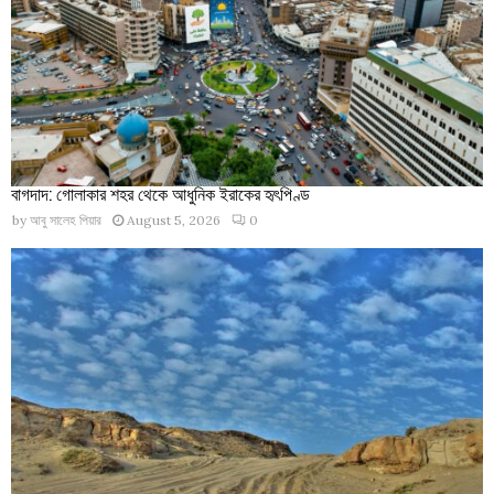
বাগদাদ: গোলাকার শহর থেকে আধুনিক ইরাকের হৃৎপিণ্ড
by
আবু সালেহ পিয়ার
August 5, 2026
0