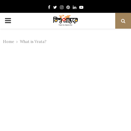
Facebook
Twitter
Instagram
Pinterest
Linkedin
Youtube
PRIMARY
MENU
Home
What is Vrata?