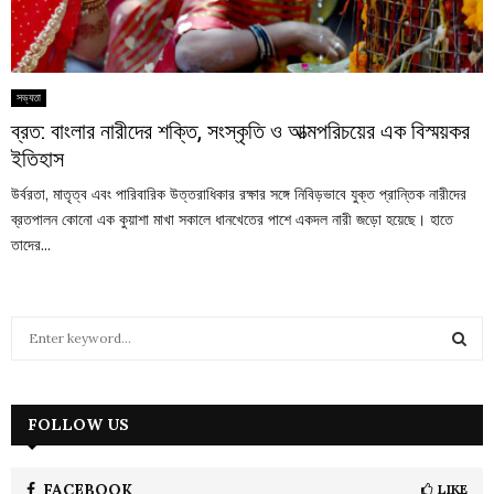
সভ্যতা
ব্রত: বাংলার নারীদের শক্তি, সংস্কৃতি ও আত্মপরিচয়ের এক বিস্ময়কর
ইতিহাস
উর্বরতা, মাতৃত্ব এবং পারিবারিক উত্তরাধিকার রক্ষার সঙ্গে নিবিড়ভাবে যুক্ত প্রান্তিক নারীদের
ব্রতপালন কোনো এক কুয়াশা মাখা সকালে ধানখেতের পাশে একদল নারী জড়ো হয়েছে। হাতে
তাদের...
S
e
a
S
r
c
FOLLOW US
E
h
f
A
o
FACEBOOK
LIKE