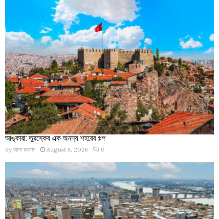
আঙ্কারা: তুরস্কের এক অনন্য শহরের গল্প
by
আশা রহমান
August 6, 2026
0