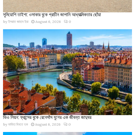
সুমিয়োশি তাইশা: ওসাকার বুকে প্রাচীন জাপানি আধ্যাত্মিকতার ছোঁয়া
by
ইসরাত জাহান ইরা
August 6, 2026
0
ভিও লিয়ন: ফ্রান্সের বুকে রেনেসাঁস যুগের এক জীবন্ত জাদুঘর
by
ফাবিহা বিনতে হক
August 6, 2026
0