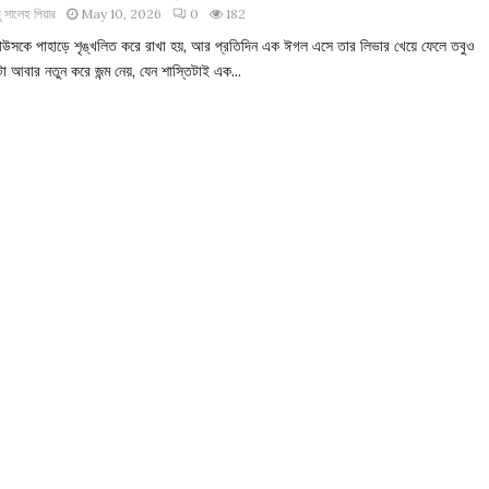
 সালেহ পিয়ার
May 10, 2026
0
182
থিউসকে পাহাড়ে শৃঙ্খলিত করে রাখা হয়, আর প্রতিদিন এক ঈগল এসে তার লিভার খেয়ে ফেলে তবুও
া আবার নতুন করে জন্ম নেয়, যেন শাস্তিটাই এক...