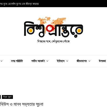
ন্সের বুকে রেনেসাঁস যুগের এক জীবন্ত জাদুঘর
আ
নগর পরিচিতি
পর্যটন আকর্ষণ
ইতিহাস
জীবনযাপন
উপকথা
গ্রিক পুরাণ
িথিউস ও মানব সভ্যতার সূচনা