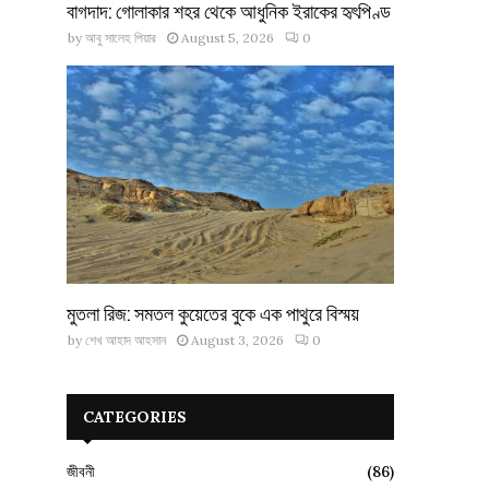
বাগদাদ: গোলাকার শহর থেকে আধুনিক ইরাকের হৃৎপিণ্ড
by
আবু সালেহ পিয়ার
August 5, 2026
0
মুতলা রিজ: সমতল কুয়েতের বুকে এক পাথুরে বিস্ময়
by
শেখ আহাদ আহসান
August 3, 2026
0
CATEGORIES
জীবনী
(86)