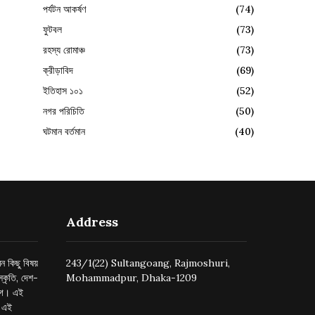
পর্যটন আকর্ষণ
(74)
ফুটবল
(73)
রহস্য রোমাঞ্চ
(73)
ক্রীড়াবিদ
(69)
ইতিহাস ১০১
(52)
নগর পরিচিতি
(50)
ঘটমান বর্তমান
(40)
Address
ন কিছু বিষয়
243/1(22) Sultangoang, Rajmoshuri,
্কৃতি, দেশ-
Mohammadpur, Dhaka-1209
ুগে। এই
র এই