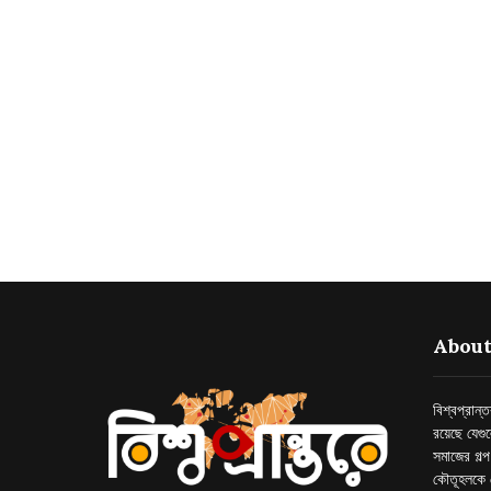
About
বিশ্বপ্রান
রয়েছে যেগু
সমাজের গল্
কৌতূহলকে 