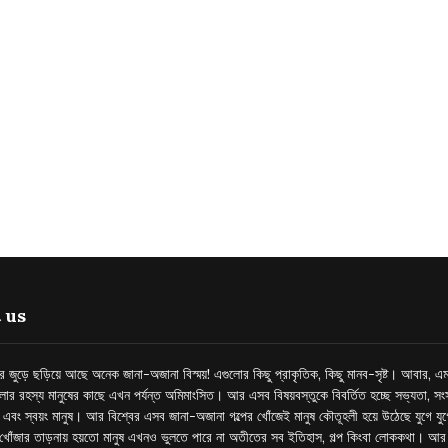
 us
্তর জুড়ে ছড়িয়ে আছে অনেক জানা-অজানা বিস্ময়! এগুলোর কিছু প্রাকৃতিক, কিছু মানব-সৃষ্ট। আবার, এম
লোর রহস্য মানুষের কাছে এখন পর্যন্ত অমিমাংসিত। আর এসব বিষয়বস্তুকে বিবর্তিত হচ্ছে সভ্যতা, সংস
প এবং স্বয়ং মানুষ। আর বিশ্বের এসব জানা-অজানা গল্পের খোঁজেই মানুষ কৌতূহলী হয়ে উঠেছে যুগে য
খোঁজার তাড়নায় হয়তো মানুষ এখনও ভুলতে পারে না অতীতের সব ইতিহাস, গল্প কিংবা লোককথা। আ