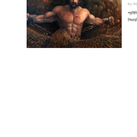
by
আবু
প্রমি
লিভারট