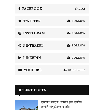
f
A
o
FACEBOOK
LIKE
r
R
:
TWITTER
FOLLOW
C
H
INSTAGRAM
FOLLOW
PINTEREST
FOLLOW
LINKEDIN
FOLLOW
YOUTUBE
SUBSCRIBE
RECENT POSTS
সুমিয়োশি তাইশা: ওসাকার বুকে প্রাচীন
জাপানি আধ্যাত্মিকতার ছোঁয়া