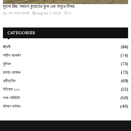
মুতলা রিজ: সমতল কুয়েতের বুকে এক পাথুরে বিস্ময়
by
শেখ আহাদ আহসান
August 3, 2026
0
CATEGORIES
জীবনী
(86)
পর্যটন আকর্ষণ
(74)
ফুটবল
(73)
রহস্য রোমাঞ্চ
(73)
ক্রীড়াবিদ
(69)
ইতিহাস ১০১
(52)
নগর পরিচিতি
(50)
ঘটমান বর্তমান
(40)