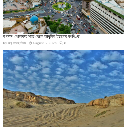
বাগদাদ: গোলাকার শহর থেকে আধুনিক ইরাকের হৃৎপিণ্ড
by
আবু সালেহ পিয়ার
August 5, 2026
0