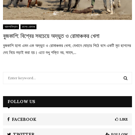
আফগানিস্তান
রহস্য রোমাঞ্চ
বুজকাশি: বিশ্বের সবচেয়ে অদ্ভুত ও রোমাঞ্চকর খেলা
বুজকাশি হলো এমন এক অদ্ভুত ও রোমাঞ্চকর খেলা, যেখানে ঘোড়ার পিঠে বসে একটি মৃত ছাগলের
দেহ নিয়ে লড়াই করা হয়। এতে শুধু শক্তি নয়, সাহস,...
S
e
a
S
r
c
FOLLOW US
E
h
f
A
o
FACEBOOK
LIKE
r
R
:
TWITTER
FOLLOW