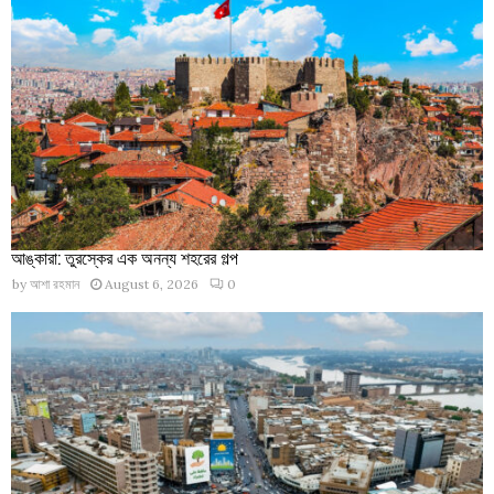
আঙ্কারা: তুরস্কের এক অনন্য শহরের গল্প
by
আশা রহমান
August 6, 2026
0