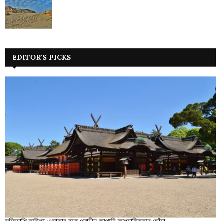
EDITOR'S PICKS
সুমিয়োশি তাইশা: ওসাকার বুকে প্রাচীন জাপানি আধ্যাত্মিকতার ছোঁয়া