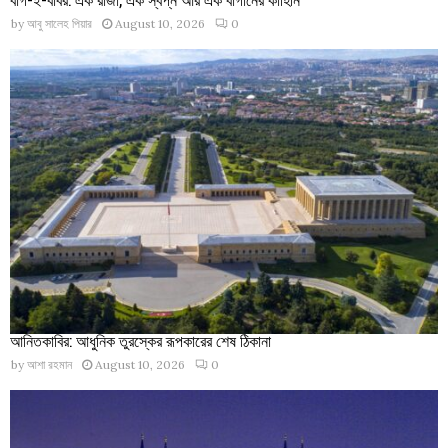
by
আবু সালেহ পিয়ার
August 10, 2026
0
আনিতকাবির: আধুনিক তুরস্কের রূপকারের শেষ ঠিকানা
by
আশা রহমান
August 10, 2026
0