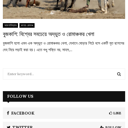
আফগানিস্তান
রহস্য রোমাঞ্চ
বুজকাশি: বিশ্বের সবচেয়ে অদ্ভুত ও রোমাঞ্চকর খেলা
বুজকাশি হলো এমন এক অদ্ভুত ও রোমাঞ্চকর খেলা, যেখানে ঘোড়ার পিঠে বসে একটি মৃত ছাগলের
দেহ নিয়ে লড়াই করা হয়। এতে শুধু শক্তি নয়, সাহস,...
S
e
a
S
r
c
FOLLOW US
E
h
f
A
o
FACEBOOK
LIKE
r
R
:
TWITTER
FOLLOW