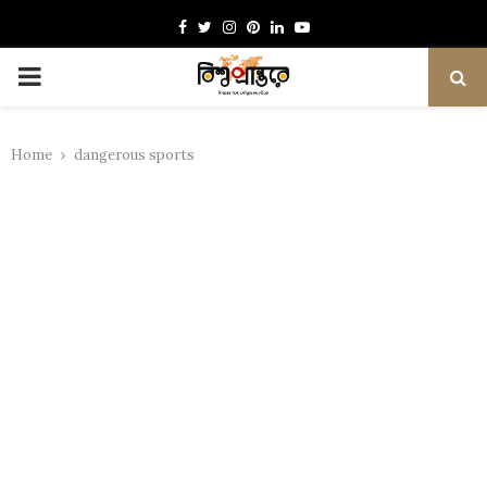
Facebook
Twitter
Instagram
Pinterest
Linkedin
Youtube
PRIMARY
MENU
Home
dangerous sports