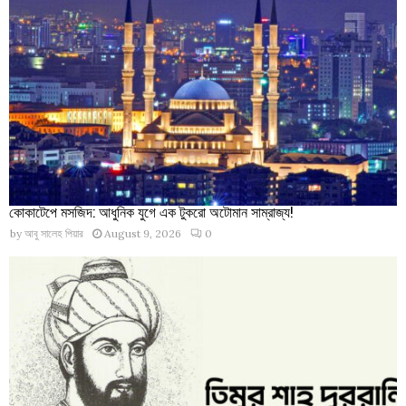
কোকাটেপে মসজিদ: আধুনিক যুগে এক টুকরো অটোমান সাম্রাজ্য!
by
আবু সালেহ পিয়ার
August 9, 2026
0