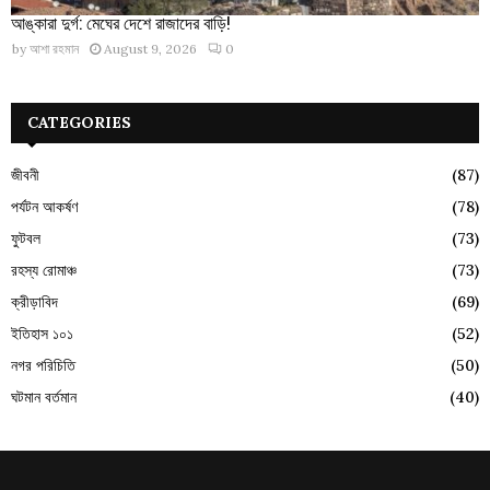
আঙ্কারা দুর্গ: মেঘের দেশে রাজাদের বাড়ি!
by
আশা রহমান
August 9, 2026
0
CATEGORIES
জীবনী
(87)
পর্যটন আকর্ষণ
(78)
ফুটবল
(73)
রহস্য রোমাঞ্চ
(73)
ক্রীড়াবিদ
(69)
ইতিহাস ১০১
(52)
নগর পরিচিতি
(50)
ঘটমান বর্তমান
(40)