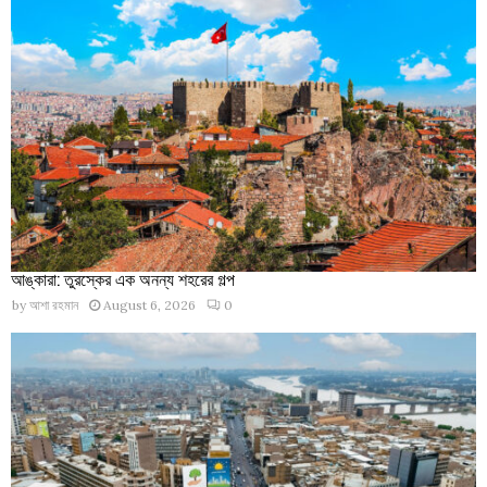
আঙ্কারা: তুরস্কের এক অনন্য শহরের গল্প
by
আশা রহমান
August 6, 2026
0