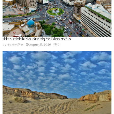
বাগদাদ: গোলাকার শহর থেকে আধুনিক ইরাকের হৃৎপিণ্ড
by
আবু সালেহ পিয়ার
August 5, 2026
0