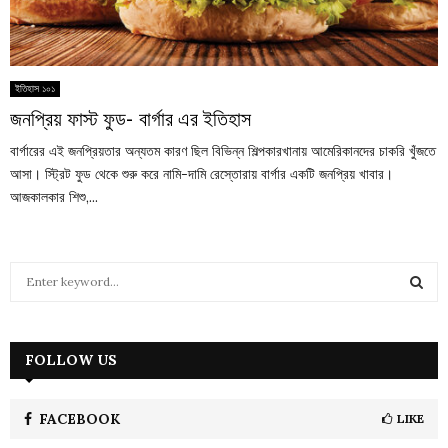
ইতিহাস ১০১
জনপ্রিয় ফাস্ট ফুড- বার্গার এর ইতিহাস
বার্গারের এই জনপ্রিয়তার অন্যতম কারণ ছিল বিভিন্ন শিল্পকারখানায় আমেরিকানদের চাকরি খুঁজতে
আসা। স্ট্রিট ফুড থেকে শুরু করে নামি-দামি রেস্তোরায় বার্গার একটি জনপ্রিয় খাবার।
আজকালকার শিশু,...
S
e
a
S
r
c
FOLLOW US
E
h
f
A
o
FACEBOOK
LIKE
r
R