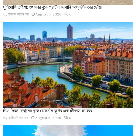
সুমিয়োশি তাইশা: ওসাকার বুকে প্রাচীন জাপানি আধ্যাত্মিকতার ছোঁয়া
by
ইসরাত জাহান ইরা
August 6, 2026
0
ভিও লিয়ন: ফ্রান্সের বুকে রেনেসাঁস যুগের এক জীবন্ত জাদুঘর
by
ফাবিহা বিনতে হক
August 6, 2026
0