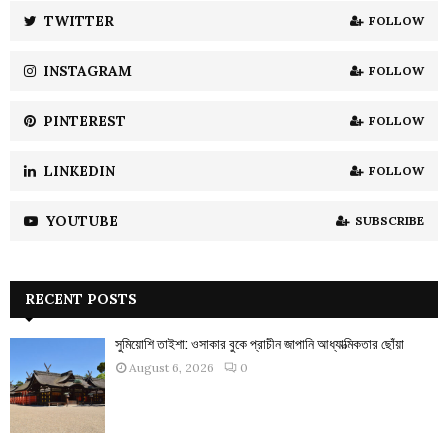
:
TWITTER
FOLLOW
C
INSTAGRAM
FOLLOW
H
PINTEREST
FOLLOW
LINKEDIN
FOLLOW
YOUTUBE
SUBSCRIBE
RECENT POSTS
সুমিয়োশি তাইশা: ওসাকার বুকে প্রাচীন জাপানি আধ্যাত্মিকতার ছোঁয়া
August 6, 2026
0