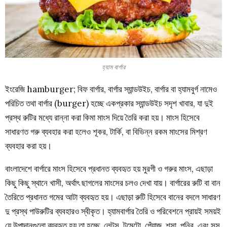
হ্যাম বার্গার
ইংরেজি hamburger; বিফ বার্গার, বার্গার স্যান্ডউইচ, বার্গার বা হ্যামবুর্গ নামেও
পরিচিত তথা বার্গার (burger) হচ্ছে একপ্রকার স্যান্ডউইচ সদৃশ খাবার, যা দুই
প্রস্থ রুটির মধ্যে রান্না করা কিমা মাংস দিয়ে তৈরি করা হয়। মাংস হিসেবে
সাধারণত গরু ব্যবহার করা হলেও শূকর, টার্কি, বা বিভিন্ন রকম মাংসের মিশ্রণ
ব্যবহার করা হয়।
বাংলাদেশে বার্গারে মাংস হিসেবে প্রধানত ব্যবহৃত হয় মুরগী ও গরুর মাংস, এছাড়া
কিছু কিছু স্থানে খাসী, অর্থাৎ ছাগলের মাংসের চলও দেখা যায়। বার্গারের রুটি বা বান
তৈরিতে প্রধানত গমের আটা ব্যবহৃত হয়। এছাড়া রুটি হিসেবে বানের বদলে সাধারণ
দু প্রস্থ পাউরুটির ব্যবহারও স্বীকৃত। হ্যামবার্গার তৈরি ও পরিবেশনে প্রায়ই সময়ই
যে উপাদানগুলো ব্যবহৃত হয় তা হচ্ছে, লেটুস, টমেটো, পেঁয়াজ, শসা, পনির, এবং সস,