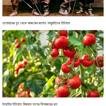
তলোয়ারের যুগ থেকে আজকের জাপান: সামুরাইদের ইতিহাস
টমেটোর ইতিহাস: বিষাক্ত ফলের বিশ্বজয়ের গল্প