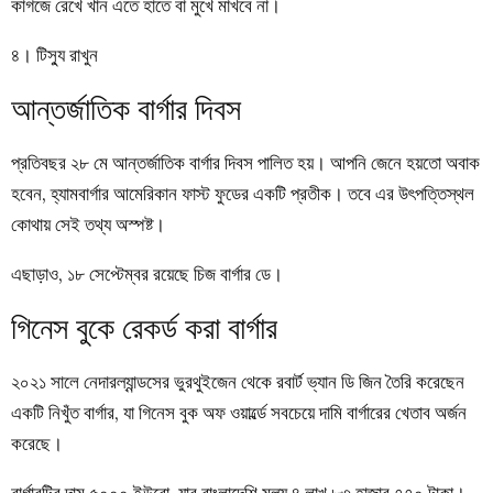
কাগজে রেখে খান এতে হাতে বা মুখে মাখবে না।
৪। টিস্যু রাখুন
আন্তর্জাতিক বার্গার দিবস
প্রতিবছর ২৮ মে আন্তর্জাতিক বার্গার দিবস পালিত হয়। আপনি জেনে হয়তো অবাক
হবেন, হ্যামবার্গার আমেরিকান ফাস্ট ফুডের একটি প্রতীক। তবে এর উৎপত্তিস্থল
কোথায় সেই তথ্য অস্পষ্ট।
এছাড়াও, ১৮ সেপ্টেম্বর রয়েছে চিজ বার্গার ডে।
গিনেস বুকে রেকর্ড করা বার্গার
২০২১ সালে নেদারল্যান্ডসের ভুরথুইজেন থেকে রবার্ট ভ্যান ডি জিন তৈরি করেছেন
একটি নিখুঁত বার্গার, যা গিনেস বুক অফ ওয়ার্ল্ডে সবচেয়ে দামি বার্গারের খেতাব অর্জন
করেছে।
বার্গারটির দাম ৫০০০ ইউরো, যার বাংলাদেশি মূল্য ৪ লাখ ৮৩ হাজার ৭৭০ টাকা।