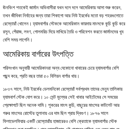
ঊনবিংশ শতকেই জার্মান অভিবাসীরা যখন দলে দলে আমেরিকায় আসা শুরু করেন,
তখন জীবিকা নির্বাহের জন্য তারা শিকাগো আর নিউ ইয়র্কের মতো বড় শহরগুলোতে
রেস্তোরাঁ খোলেন। হ্যামবার্গার স্টেককে আমেরিকান কায়দায় মাংসকে কুচি কুচি করে
রসুন, পেঁয়াজ, লবণ, গোলমরিচ দিয়ে মাখিয়ে তৈরি ও পরিবেশন করতে জার্মানদের খুব
বেশি সময় লাগেনি।
আমেরিকায় বার্গারের উৎপত্তি
পরিসংখান অনুযায়ী আমেরিকানরা অন্য যেকোনো খাবারের চেয়ে হ্যামবার্গার বেশি
পছন্দ করে, প্রতি বছর তারা ৫০ বিলিয়ন বার্গার খায়।
১৮৩৭ সালে, নিউ ইয়র্কের ডেলমনিকো রেস্তোরাঁ সর্বপ্রথম তাদের মেন্যু তালিকায়
হ্যামবার্গ স্টেক যোগ করে। ১০ সেন্ট মূল্যের সেই খাবার আইটেমের সে সময়ের
প্রেক্ষাপটে ছিল অনেক দামি। শূকরের মাংস কুচি, বাছুরের মাংসের কাটলেট আর
গরুর মাংসের রোস্টের তুলানায় এর দাম ছিল প্রায় দ্বিগুণ। ১৮৭৬ সালে
ফিলাডেলফিয়ার একটি রেস্তোরাঁয় হাজারেরও বেশি ক্রেতাকে হ্যামবার্গার স্টেক