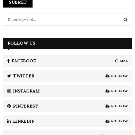
S
e
a
S
r
c
FOLLOW US
E
h
f
A
o
FACEBOOK
LIKE
r
R
:
TWITTER
FOLLOW
C
INSTAGRAM
FOLLOW
H
PINTEREST
FOLLOW
LINKEDIN
FOLLOW