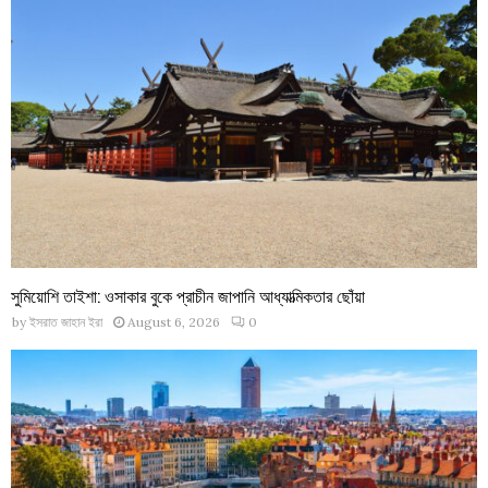
সুমিয়োশি তাইশা: ওসাকার বুকে প্রাচীন জাপানি আধ্যাত্মিকতার ছোঁয়া
by
ইসরাত জাহান ইরা
August 6, 2026
0