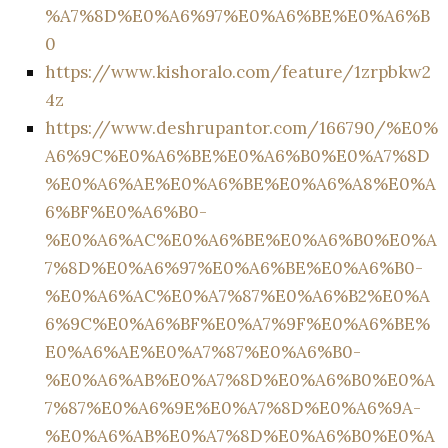
%A7%8D%E0%A6%97%E0%A6%BE%E0%A6%B
0
https://www.kishoralo.com/feature/1zrpbkw2
4z
https://www.deshrupantor.com/166790/%E0%
A6%9C%E0%A6%BE%E0%A6%B0%E0%A7%8D
%E0%A6%AE%E0%A6%BE%E0%A6%A8%E0%A
6%BF%E0%A6%B0-
%E0%A6%AC%E0%A6%BE%E0%A6%B0%E0%A
7%8D%E0%A6%97%E0%A6%BE%E0%A6%B0-
%E0%A6%AC%E0%A7%87%E0%A6%B2%E0%A
6%9C%E0%A6%BF%E0%A7%9F%E0%A6%BE%
E0%A6%AE%E0%A7%87%E0%A6%B0-
%E0%A6%AB%E0%A7%8D%E0%A6%B0%E0%A
7%87%E0%A6%9E%E0%A7%8D%E0%A6%9A-
%E0%A6%AB%E0%A7%8D%E0%A6%B0%E0%A