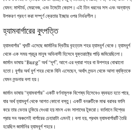
যেমন: মাস্টার্ড, মেয়নেজ, এবং টমেটো কেচাপ। এই তিন ধরনের সস এবং অন্যান্য
উপকরণ গ্রহণ করা সম্পূর্ণ ক্রেতার ইচ্ছার ওপর নির্ভরশীল।
হ্যামবার্গারের বুৎপত্তি
হ্যামবার্গার” শব্দটি এসেছে জার্মানির দ্বিতীয় বৃহত্তম শহর হ্যামবুর্গ থেকে। হ্যামবুর্গ
থেকে এক সময় প্রচুর মানুষ অভিবাসী হিসেবে যুক্তরাষ্ট্রে পাড়ি জমিয়েছিলো।
জার্মান ভাষায় “Burg” অর্থ “দূর্গ”, আগে এর দ্বারা শহর বা উপশহর বোঝানো
হতো। বুর্গার অর্থ বুর্গ শহর থেকে যিনি এসেছেন, অর্থাৎ লন্ডন থেকে আসা ব্যক্তিকে
যেমন লন্ডনার বলা হয়।
জার্মান ভাষায় “হ্যামবার্গার” একটি বর্ণনামূলক বিশেষ্য হিসেবেও ব্যবহৃত হতে পারে,
যার অর্থ হ্যামবুর্গ থেকে আগত কোনো বস্তু। একটি বনরুটিকে মাঝ বরাবর ফালি
করে তার ভেতর ঢুকিয়ে দেওয়া হয় মাংস এবং সালাদের টুকরো। বর্তমানে বিশ্বের
প্রায় সব অঞ্চলেই বার্গারের চেহারাটা এমনই। বলা হয়, প্রথম হ্যামবার্গারটি তৈরি
হয়েছিল জার্মানির হ্যামবুর্গ শহরে।