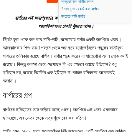
আন্তর্জাতিক বার্গার দিবস
গিনেস বুকে রেকর্ড করা বার্গার
সবচেয়ে দামি বার্গার
বার্গারের এই জনপ্রিয়তার অন্যতম কারণ ছিল বিভিন্ন শিল্পকারখানায়
আমেরিকানদের চাকরি খুঁজতে আসা।
স্ট্রিট ফুড থেকে শুরু করে নামি-দামি রেস্তোরায় বার্গার একটি জনপ্রিয় খাবার।
আজকালকার শিশু, তরুণ প্রজন্ম থেকে শুরু করে বয়োজেষ্ঠ্যদের পছন্দের ফাস্টফুড
খাবারের তালিকায় রয়েছে বার্গার। বার্গার পছন্দ করেন না হাতেগোনা এমন লোক কমই
রয়েছে। কিন্তু কখনো ভেবে দেখেছেন কি এর পেছনে রয়েছে ইতিহাস? শুধু
ইতিহাস নয়, রয়েছে বিতর্কিত এক ইতিহাস যা ভোজন রসিকদের অনেকেরই
অজানা।
বার্গারের গল্প
বার্গারের ইতিহাসের সঙ্গে জড়িয়ে আছে গুজব। জনপ্রিয় এই গুজব এমনভাবে
ছড়িয়েছে, এর ভেতর থেকে সত্য খুঁজে বের করা কঠিন।
গল্পটা এমন, ১৯০০ সালে যুক্তরাষ্ট্রের নিউ হ্যাভেনের একটি হোটেলে এক ব্যক্তি