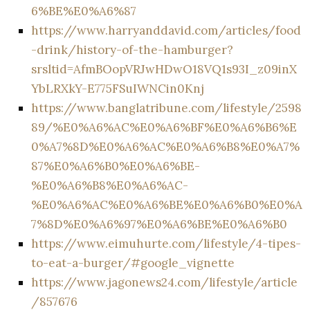
6%BE%E0%A6%87
https://www.harryanddavid.com/articles/food
-drink/history-of-the-hamburger?
srsltid=AfmBOopVRJwHDwO18VQ1s93I_z09inX
YbLRXkY-E775FSuIWNCin0Knj
https://www.banglatribune.com/lifestyle/2598
89/%E0%A6%AC%E0%A6%BF%E0%A6%B6%E
0%A7%8D%E0%A6%AC%E0%A6%B8%E0%A7%
87%E0%A6%B0%E0%A6%BE-
%E0%A6%B8%E0%A6%AC-
%E0%A6%AC%E0%A6%BE%E0%A6%B0%E0%A
7%8D%E0%A6%97%E0%A6%BE%E0%A6%B0
https://www.eimuhurte.com/lifestyle/4-tipes-
to-eat-a-burger/#google_vignette
https://www.jagonews24.com/lifestyle/article
/857676