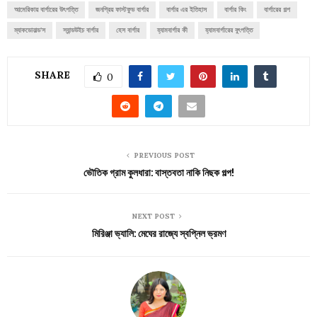
আমেরিকায় বার্গারের উৎপত্তি
জনপ্রিয় ফাস্টফুড বার্গার
বার্গার এর ইতিহাস
বার্গার কিং
বার্গারের গল্প
ম্যাকডোনাল্ড’স
স্যান্ডউইচ বার্গার
হেস বার্গার
হ্যামবার্গার কী
হ্যামবার্গারের বুৎপত্তি
SHARE
0
PREVIOUS POST
ভৌতিক গ্রাম কুলধারা: বাস্তবতা নাকি নিছক গল্প!
NEXT POST
মিরিঞ্জা ভ্যালি: মেঘের রাজ্যে স্বপ্নিল ভ্রমণ