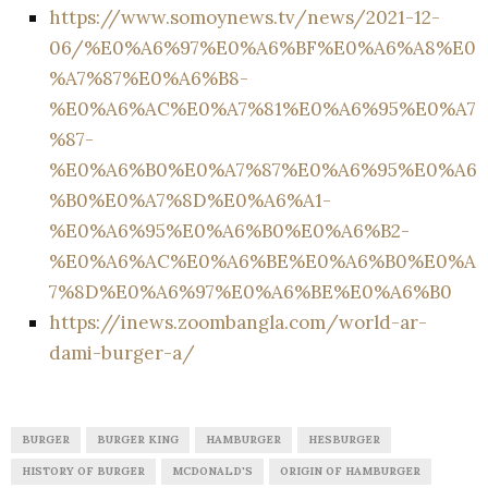
https://www.somoynews.tv/news/2021-12-
06/%E0%A6%97%E0%A6%BF%E0%A6%A8%E0
%A7%87%E0%A6%B8-
%E0%A6%AC%E0%A7%81%E0%A6%95%E0%A7
%87-
%E0%A6%B0%E0%A7%87%E0%A6%95%E0%A6
%B0%E0%A7%8D%E0%A6%A1-
%E0%A6%95%E0%A6%B0%E0%A6%B2-
%E0%A6%AC%E0%A6%BE%E0%A6%B0%E0%A
7%8D%E0%A6%97%E0%A6%BE%E0%A6%B0
https://inews.zoombangla.com/world-ar-
dami-burger-a/
BURGER
BURGER KING
HAMBURGER
HESBURGER
HISTORY OF BURGER
MCDONALD'S
ORIGIN OF HAMBURGER