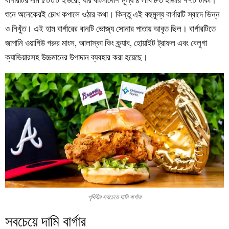
শুনে অনেকেরই চোখ কপালে ওঠার কথা। কিন্তু এই বহুমূল্য বার্গারটি স্বাদে ভিন্ন
ও নিখুঁত। এই হাম বার্গারের বানটি ভোজ্য সোনার পাতায় আবৃত ছিল। বার্গারটিতে
জাপানি ওয়াগিউ গরুর মাংস, আলাস্কা কিং ক্র্যাব, হোয়াইট ট্রাফল এবং বেলুগা
ক্যাভিয়ারসহ উচ্চমানের উপাদান ব্যবহার করা হয়েছে।
পৃথিবীর সবচেয়ে দামি বার্গার
সবচেয়ে দামি বার্গার