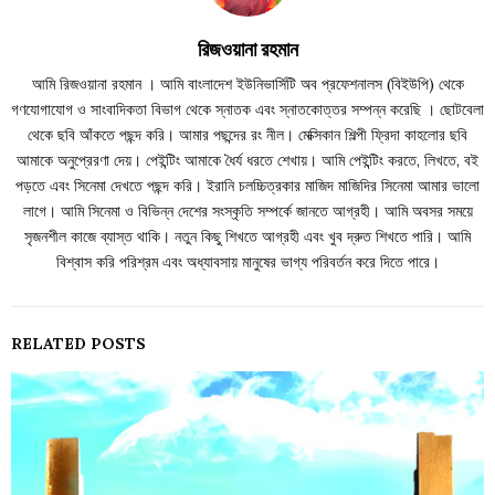
রিজওয়ানা রহমান
আমি রিজওয়ানা রহমান । আমি বাংলাদেশ ইউনিভার্সিটি অব প্রফেশনালস (বিইউপি) থেকে
গণযোগাযোগ ও সাংবাদিকতা বিভাগ থেকে স্নাতক এবং স্নাতকোত্তর সম্পন্ন করেছি । ছোটবেলা
থেকে ছবি আঁকতে পছন্দ করি। আমার পছন্দের রং নীল। মেক্সিকান শিল্পী ফ্রিদা কাহলোর ছবি
আমাকে অনুপ্রেরণা দেয়। পেইন্টিং আমাকে ধৈর্য ধরতে শেখায়। আমি পেইন্টিং করতে, লিখতে, বই
পড়তে এবং সিনেমা দেখতে পছন্দ করি। ইরানি চলচ্চিত্রকার মাজিদ মাজিদির সিনেমা আমার ভালো
লাগে। আমি সিনেমা ও বিভিন্ন দেশের সংস্কৃতি সম্পর্কে জানতে আগ্রহী। আমি অবসর সময়ে
সৃজনশীল কাজে ব্যাস্ত থাকি। নতুন কিছু শিখতে আগ্রহী এবং খুব দ্রুত শিখতে পারি। আমি
বিশ্বাস করি পরিশ্রম এবং অধ্যাবসায় মানুষের ভাগ্য পরিবর্তন করে দিতে পারে।
RELATED POSTS