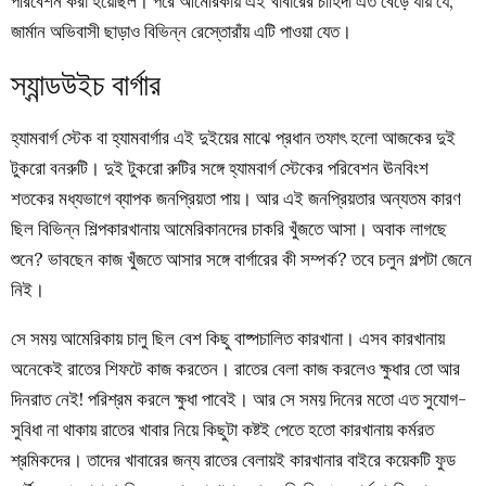
পরিবেশন করা হয়েছিল। পরে আমেরিকায় এই খাবারের চাহিদা এত বেড়ে যায় যে,
জার্মান অভিবাসী ছাড়াও বিভিন্ন রেস্তোরাঁয় এটি পাওয়া যেত।
স্যান্ডউইচ বার্গার
হ্যামবার্গ স্টেক বা হ্যামবার্গার এই দুইয়ের মাঝে প্রধান তফাৎ হলো আজকের দুই
টুকরো বনরুটি। দুই টুকরো রুটির সঙ্গে হ্যামবার্গ স্টেকের পরিবেশন ঊনবিংশ
শতকের মধ্যভাগে ব্যাপক জনপ্রিয়তা পায়। আর এই জনপ্রিয়তার অন্যতম কারণ
ছিল বিভিন্ন শিল্পকারখানায় আমেরিকানদের চাকরি খুঁজতে আসা। অবাক লাগছে
শুনে? ভাবছেন কাজ খুঁজতে আসার সঙ্গে বার্গারের কী সম্পর্ক? তবে চলুন গল্পটা জেনে
নিই।
সে সময় আমেরিকায় চালু ছিল বেশ কিছু বাষ্পচালিত কারখানা। এসব কারখানায়
অনেকেই রাতের শিফটে কাজ করতেন। রাতের বেলা কাজ করলেও ক্ষুধার তো আর
দিনরাত নেই! পরিশ্রম করলে ক্ষুধা পাবেই। আর সে সময় দিনের মতো এত সুযোগ-
সুবিধা না থাকায় রাতের খাবার নিয়ে কিছুটা কষ্টই পেতে হতো কারখানায় কর্মরত
শ্রমিকদের। তাদের খাবারের জন্য রাতের বেলায়ই কারখানার বাইরে কয়েকটি ফুড