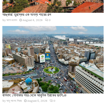
আঙ্কারা: তুরস্কের এক অনন্য শহরের গল্প
by
আশা রহমান
August 6, 2026
0
বাগদাদ: গোলাকার শহর থেকে আধুনিক ইরাকের হৃৎপিণ্ড
by
আবু সালেহ পিয়ার
August 5, 2026
0