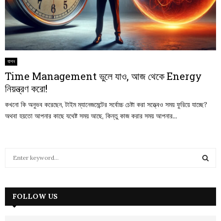
যাপন
Time Management ভুলে যাও, আজ থেকে Energy
নিয়ন্ত্রণ করো!
কখনো কি অনুভব করেছেন, টাইম ম্যানেজমেন্টের সর্বোচ্চ চেষ্টা করা সত্ত্বেও সময় ফুরিয়ে যাচ্ছে?
অথবা হয়তো আপনার কাছে যথেষ্ট সময় আছে, কিন্তু কাজ করার সময় আপনার...
S
e
a
S
r
c
FOLLOW US
E
h
f
A