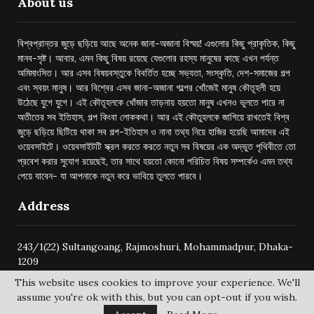
About us
বিশ্বপ্রান্তর জুড়ে ছড়িয়ে আছে অনেক জানা-অজানা বিস্ময়! এগুলোর কিছু প্রাকৃতিক, কিছু
মানব-সৃষ্ট। আবার, এমন কিছু বিষয় রয়েছে যেগুলোর রহস্য মানুষের কাছে এখন পর্যন্ত
অমিমাংসিত। আর এসব বিষয়বস্তুকে বিবর্তিত হচ্ছে সভ্যতা, সংস্কৃতি, দেশ-সমাজের গল্প
এবং স্বয়ং মানুষ। আর বিশ্বের এসব জানা-অজানা গল্পের খোঁজেই মানুষ কৌতূহলী হয়ে
উঠেছে যুগে যুগে। এই কৌতূহলকে খোঁজার তাড়নায় হয়তো মানুষ এখনও ভুলতে পারে না
অতীতের সব ইতিহাস, গল্প কিংবা লোককথা। আর এই কৌতুহলকে জাগিয়ে রাখতেই বিশ্ব
জুড়ে ছড়িয়ে ছিটিয়ে থাকা সব গল্প-ইতিহাস ও নানা তথ্য নিয়ে হাজির হয়েছি আমাদের এই
ওয়েবসাইটে। ওয়েবসাইটটি স্ক্রল করতে করতে নতুন সব বিষয়ের এক অদ্ভুত পৃথিবীতে তো
প্রবেশ করার সুযোগ রয়েছেই, তার সাথে হয়তো কোনো পরিচিত বিষয় সম্পর্কেও এমন তথ্য
পেয়ে যাবেন- যা আপনাকে নতুন করে ভাবিয়ে তুলতে পারবে।
Address
243/1(22) Sultangoang, Rajmoshuri, Mohammadpur, Dhaka-
1209
This website uses cookies to improve your experience. We'll
assume you're ok with this, but you can opt-out if you wish.