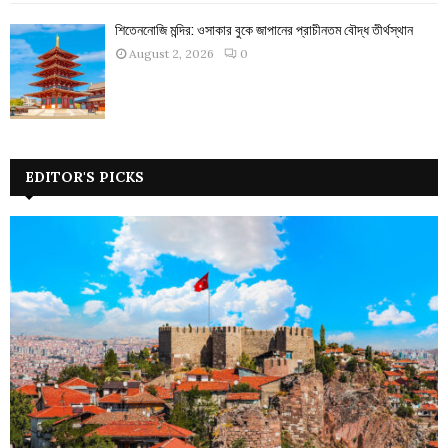
শিতেননোজি মন্দির: ওসাকার বুকে জাপানের প্রাচীনতম বৌদ্ধ তীর্থস্থান
August 2, 2026
0
EDITOR'S PICKS