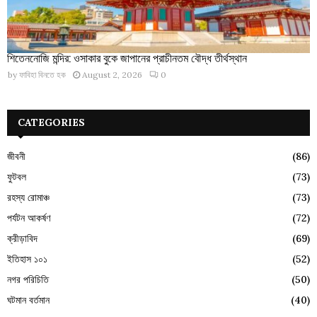
শিতেননোজি মন্দির: ওসাকার বুকে জাপানের প্রাচীনতম বৌদ্ধ তীর্থস্থান
by
ফাবিহা বিনতে হক
August 2, 2026
0
CATEGORIES
জীবনী
(86)
ফুটবল
(73)
রহস্য রোমাঞ্চ
(73)
পর্যটন আকর্ষণ
(72)
ক্রীড়াবিদ
(69)
ইতিহাস ১০১
(52)
নগর পরিচিতি
(50)
ঘটমান বর্তমান
(40)