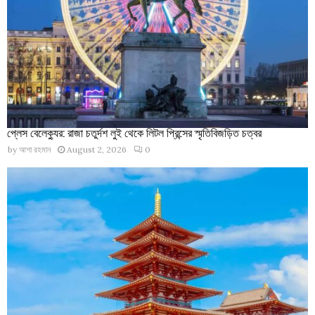
প্লেস বেলেক্যুর: রাজা চতুর্দশ লুই থেকে লিটল প্রিন্সের স্মৃতিবিজড়িত চত্বর
by
আশা রহমান
August 2, 2026
0