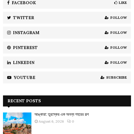
o
FACEBOOK
LIKE
r
R
:
TWITTER
FOLLOW
C
INSTAGRAM
FOLLOW
H
PINTEREST
FOLLOW
LINKEDIN
FOLLOW
YOUTUBE
SUBSCRIBE
RECENT POSTS
আঙ্কারা: তুরস্কের এক অনন্য শহরের গল্প
August 6, 2026
0