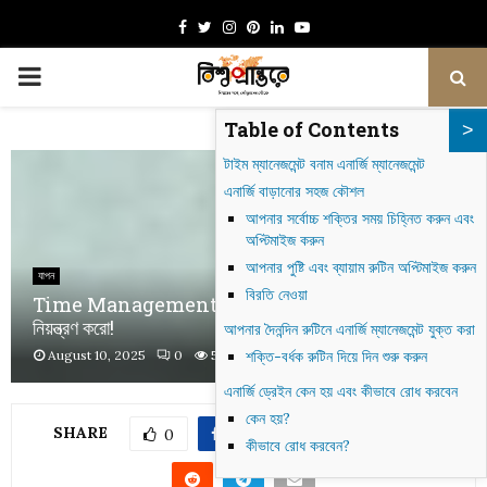
Facebook
Twitter
Instagram
Pinterest
Linkedin
Youtube
PRIMARY
Table of Contents
MENU
টাইম ম্যানেজমেন্ট বনাম এনার্জি ম্যানেজমেন্ট
এনার্জি বাড়ানোর সহজ কৌশল
আপনার সর্বোচ্চ শক্তির সময় চিহ্নিত করুন এবং
অপ্টিমাইজ করুন
আপনার পুষ্টি এবং ব্যায়াম রুটিন অপ্টিমাইজ করুন
যাপন
বিরতি নেওয়া
Time Management ভুলে যাও, আজ থেকে Energy
নিয়ন্ত্রণ করো!
আপনার দৈনন্দিন রুটিনে এনার্জি ম্যানেজমেন্ট যুক্ত করা
August 10, 2025
0
529
শক্তি-বর্ধক রুটিন দিয়ে দিন শুরু করুন
এনার্জি ড্রেইন কেন হয় এবং কীভাবে রোধ করবেন
কেন হয়?
SHARE
0
কীভাবে রোধ করবেন?