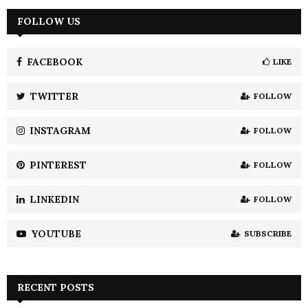
r
c
FOLLOW US
E
h
f
A
o
FACEBOOK
LIKE
r
R
:
TWITTER
FOLLOW
C
INSTAGRAM
FOLLOW
H
PINTEREST
FOLLOW
LINKEDIN
FOLLOW
YOUTUBE
SUBSCRIBE
RECENT POSTS