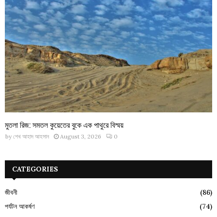
মুতলা রিজ: সমতল কুয়েতের বুকে এক পাথুরে বিস্ময়
by
শেখ আহাদ আহসান
August 3, 2026
0
CATEGORIES
জীবনী
(86)
পর্যটন আকর্ষণ
(74)