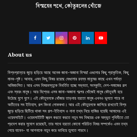
About us
বিশ্বপ্রান্তর জুড়ে ছড়িয়ে আছে অনেক জানা-অজানা বিস্ময়! এগুলোর কিছু প্রাকৃতিক, কিছু
মানব-সৃষ্ট। আবার, এমন কিছু বিষয় রয়েছে যেগুলোর রহস্য মানুষের কাছে এখন পর্যন্ত
অমিমাংসিত। আর এসব বিষয়বস্তুকে বিবর্তিত হচ্ছে সভ্যতা, সংস্কৃতি, দেশ-সমাজের গল্প
এবং স্বয়ং মানুষ। আর বিশ্বের এসব জানা-অজানা গল্পের খোঁজেই মানুষ কৌতূহলী হয়ে
উঠেছে যুগে যুগে। এই কৌতূহলকে খোঁজার তাড়নায় হয়তো মানুষ এখনও ভুলতে পারে না
অতীতের সব ইতিহাস, গল্প কিংবা লোককথা। আর এই কৌতুহলকে জাগিয়ে রাখতেই বিশ্ব
জুড়ে ছড়িয়ে ছিটিয়ে থাকা সব গল্প-ইতিহাস ও নানা তথ্য নিয়ে হাজির হয়েছি আমাদের এই
ওয়েবসাইটে। ওয়েবসাইটটি স্ক্রল করতে করতে নতুন সব বিষয়ের এক অদ্ভুত পৃথিবীতে তো
প্রবেশ করার সুযোগ রয়েছেই, তার সাথে হয়তো কোনো পরিচিত বিষয় সম্পর্কেও এমন তথ্য
পেয়ে যাবেন- যা আপনাকে নতুন করে ভাবিয়ে তুলতে পারবে।