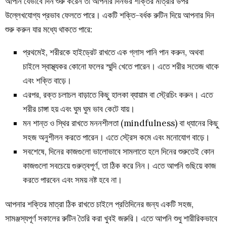
আপনি যেভাবে দিন শুরু করেন তা আপনার দিনভর শক্তির মাত্রার উপর
উল্লেখযোগ্য প্রভাব ফেলতে পারে। একটি শক্তি-বর্ধক রুটিন দিয়ে আপনার দিন
শুরু করুন যার মধ্যে থাকতে পারে:
প্রথমেই, শরীরকে হাইড্রেট রাখতে এক গ্লাস পানি পান করুন, অথবা
চাইলে স্বাস্থ্যকর কোনো ফলের স্মুদি খেতে পারেন। এতে শরীর সতেজ থাকে
এবং শক্তি বাড়ে।
এরপর, রক্ত চলাচল বাড়াতে কিছু হালকা ব্যায়াম বা স্ট্রেচিং করুন। এতে
শরীর চাঙ্গা হয় এবং ঘুম ঘুম ভাব কেটে যায়।
মন শান্ত ও স্থির রাখতে মননশীলতা (mindfulness) বা ধ্যানের কিছু
সহজ অনুশীলন করতে পারেন। এতে স্ট্রেস কমে এবং মনোযোগ বাড়ে।
সবশেষে, দিনের কাজগুলো ভালোভাবে সামলাতে হলে দিনের শুরুতেই কোন
কাজগুলো সবচেয়ে গুরুত্বপূর্ণ, তা ঠিক করে নিন। এতে আপনি গুছিয়ে কাজ
করতে পারবেন এবং সময় নষ্ট হবে না।
আপনার শক্তির মাত্রা ঠিক রাখতে চাইলে প্রতিদিনের জন্য একটি সহজ,
সামঞ্জস্যপূর্ণ সকালের রুটিন তৈরি করা খুবই জরুরি। এতে আপনি শুধু শারীরিকভাবে