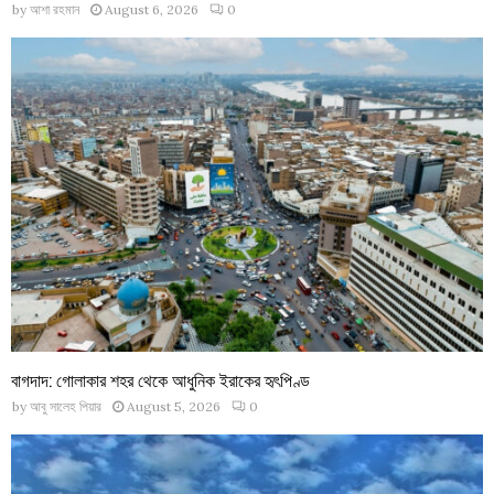
by
আশা রহমান
August 6, 2026
0
বাগদাদ: গোলাকার শহর থেকে আধুনিক ইরাকের হৃৎপিণ্ড
by
আবু সালেহ পিয়ার
August 5, 2026
0