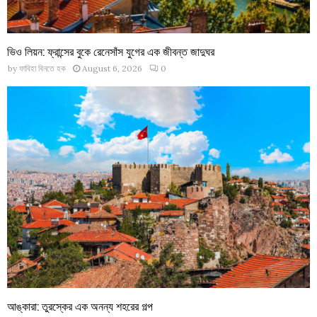
ভিও লিয়ন: ফ্রান্সের বুকে রেনেসাঁস যুগের এক জীবন্ত জাদুঘর
by
ফাবিহা বিনতে হক
August 6, 2026
0
আঙ্কারা: তুরস্কের এক অনন্য শহরের গল্প