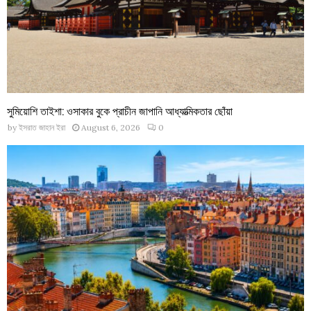
সুমিয়োশি তাইশা: ওসাকার বুকে প্রাচীন জাপানি আধ্যাত্মিকতার ছোঁয়া
by
ইসরাত জাহান ইরা
August 6, 2026
0