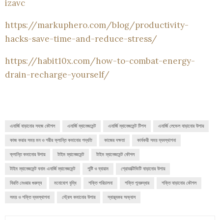
izavc
https://markuphero.com/blog/productivity-
hacks-save-time-and-reduce-stress/
https://habit10x.com/how-to-combat-energy-
drain-recharge-yourself/
এনার্জি বাড়ানোর সহজ কৌশল
এনার্জি ম্যানেজমেন্ট
এনার্জি ম্যানেজমেন্ট টিপস
এনার্জি লেভেল বাড়ানোর উপায়
কাজ করার সময় মন ও শরীর ক্লান্তি কমানোর পদ্ধতি
কাজের দক্ষতা
কার্যকরী সময় ব্যবস্থাপনা
ক্লান্তি কমানোর উপায়
টাইম ম্যানেজমেন্ট
টাইম ম্যানেজমেন্ট কৌশল
টাইম ম্যানেজমেন্ট বনাম এনার্জি ম্যানেজমেন্ট
পুষ্টি ও ব্যায়াম
প্রোডাক্টিভিটি বাড়ানোর উপায়
বিরতি নেওয়ার গুরুত্ব
মনোযোগ বৃদ্ধি
শক্তি পরিচালনা
শক্তি পুনরুদ্ধার
শক্তি বাড়ানোর কৌশল
সময় ও শক্তি ব্যবস্থাপনা
স্ট্রেস কমানোর উপায়
স্বাস্থ্যকর অভ্যাস