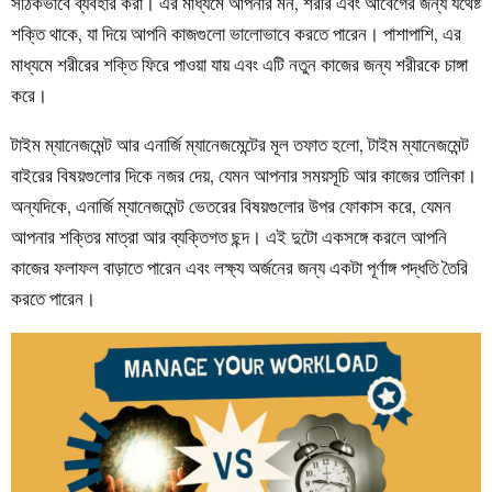
সঠিকভাবে ব্যবহার করা। এর মাধ্যমে আপনার মন, শরীর এবং আবেগের জন্য যথেষ্ট
শক্তি থাকে, যা দিয়ে আপনি কাজগুলো ভালোভাবে করতে পারেন। পাশাপাশি, এর
মাধ্যমে শরীরের শক্তি ফিরে পাওয়া যায় এবং এটি নতুন কাজের জন্য শরীরকে চাঙ্গা
করে।
টাইম ম্যানেজমেন্ট আর এনার্জি ম্যানেজমেন্টের মূল তফাত হলো, টাইম ম্যানেজমেন্ট
বাইরের বিষয়গুলোর দিকে নজর দেয়, যেমন আপনার সময়সূচি আর কাজের তালিকা।
অন্যদিকে, এনার্জি ম্যানেজমেন্ট ভেতরের বিষয়গুলোর উপর ফোকাস করে, যেমন
আপনার শক্তির মাত্রা আর ব্যক্তিগত ছন্দ। এই দুটো একসঙ্গে করলে আপনি
কাজের ফলাফল বাড়াতে পারেন এবং লক্ষ্য অর্জনের জন্য একটা পূর্ণাঙ্গ পদ্ধতি তৈরি
করতে পারেন।