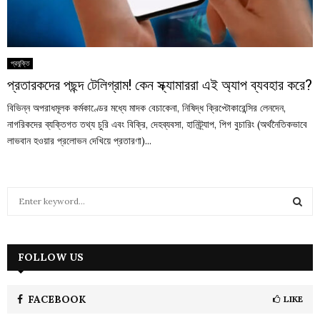
প্রযুক্তি
প্রতারকদের পছন্দ টেলিগ্রাম! কেন স্ক্যামাররা এই অ্যাপ ব্যবহার করে?
বিভিন্ন অপরাধমূলক কর্মকাণ্ডের মধ্যে মাদক বেচাকেনা, নিষিদ্ধ ক্রিপ্টোকারেন্সির লেনদেন,
নাগরিকদের ব্যক্তিগত তথ্য চুরি এবং বিক্রি, দেহব্যবসা, হানিট্র্যাপ, পিগ বুচারিং (অর্থনৈতিকভাবে
লাভবান হওয়ার প্রলোভন দেখিয়ে প্রতারণা)...
S
e
a
S
r
c
FOLLOW US
E
h
f
A
o
FACEBOOK
LIKE
r
R