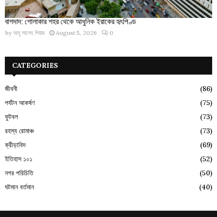
বাগদাদ: গোলাকার শহর থেকে আধুনিক ইরাকের হৃৎপিণ্ড
by
আবু সালেহ পিয়ার
August 5, 2026
0
CATEGORIES
জীবনী
(86)
পর্যটন আকর্ষণ
(75)
ফুটবল
(73)
রহস্য রোমাঞ্চ
(73)
ক্রীড়াবিদ
(69)
ইতিহাস ১০১
(52)
নগর পরিচিতি
(50)
ঘটমান বর্তমান
(40)