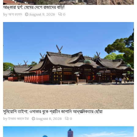
আঙ্কারা দুর্গ: মেঘের দেশে রাজাদের বাড়ি!
by
আশা রহমান
August 9, 2026
0
সুমিয়োশি তাইশা: ওসাকার বুকে প্রাচীন জাপানি আধ্যাত্মিকতার ছোঁয়া
by
ইসরাত জাহান ইরা
August 6, 2026
0