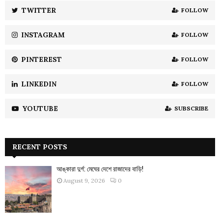
:
TWITTER
FOLLOW
C
INSTAGRAM
FOLLOW
H
PINTEREST
FOLLOW
LINKEDIN
FOLLOW
YOUTUBE
SUBSCRIBE
RECENT POSTS
আঙ্কারা দুর্গ: মেঘের দেশে রাজাদের বাড়ি!
August 9, 2026
0