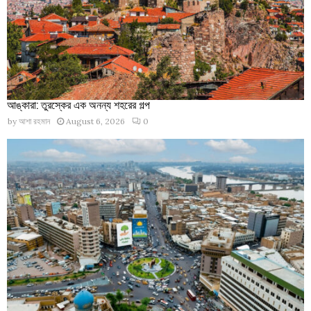
আঙ্কারা: তুরস্কের এক অনন্য শহরের গল্প
by
আশা রহমান
August 6, 2026
0