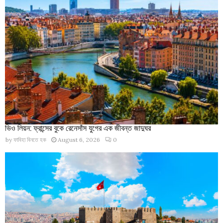
ভিও লিয়ন: ফ্রান্সের বুকে রেনেসাঁস যুগের এক জীবন্ত জাদুঘর
by
ফাবিহা বিনতে হক
August 6, 2026
0