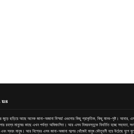
 us
্তর জুড়ে ছড়িয়ে আছে অনেক জানা-অজানা বিস্ময়! এগুলোর কিছু প্রাকৃতিক, কিছু মানব-সৃষ্ট। আবার, এম
লোর রহস্য মানুষের কাছে এখন পর্যন্ত অমিমাংসিত। আর এসব বিষয়বস্তুকে বিবর্তিত হচ্ছে সভ্যতা, সংস
প এবং স্বয়ং মানুষ। আর বিশ্বের এসব জানা-অজানা গল্পের খোঁজেই মানুষ কৌতূহলী হয়ে উঠেছে যুগে য