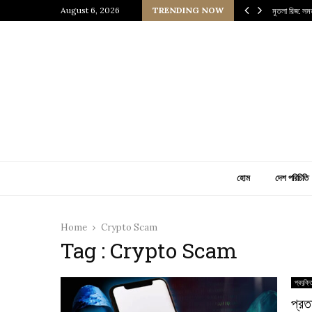
আধুনিক ইরাকের হৃৎপিণ্ড
August 6, 2026
TRENDING NOW
মুতলা রিজ: সম
হোম
দেশ পরিচিতি
Home
Crypto Scam
Tag : Crypto Scam
প্রযুক্ত
প্রত