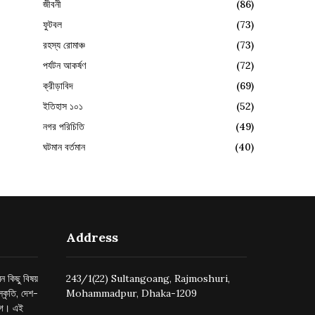
জীবনী
(86)
ফুটবল
(73)
রহস্য রোমাঞ্চ
(73)
পর্যটন আকর্ষণ
(72)
ক্রীড়াবিদ
(69)
ইতিহাস ১০১
(52)
নগর পরিচিতি
(49)
ঘটমান বর্তমান
(40)
Address
ন কিছু বিষয়
243/1(22) Sultangoang, Rajmoshuri,
্কৃতি, দেশ-
Mohammadpur, Dhaka-1209
ুগে। এই