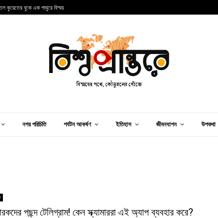
তল কুয়েতের বুকে এক পাথুরে বিস্ময়
প
নগর পরিচিতি
পর্যটন আকর্ষণ
ইতিহাস
জীবনযাপন
উপকথা
ি
ারকদের পছন্দ টেলিগ্রাম! কেন স্ক্যামাররা এই অ্যাপ ব্যবহার করে?