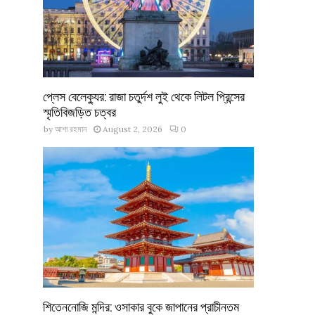
প্লেস বেলেক্যুর: রাজা চতুর্দশ লুই থেকে লিটল প্রিন্সের
স্মৃতিবিজড়িত চত্বর
by
আশা রহমান
August 2, 2026
0
শিতেননোজি মন্দির: ওসাকার বুকে জাপানের প্রাচীনতম