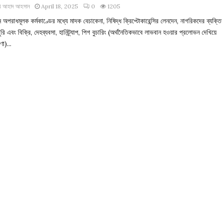
খ আহাদ আহসান
April 18, 2025
0
1205
ন অপরাধমূলক কর্মকাণ্ডের মধ্যে মাদক বেচাকেনা, নিষিদ্ধ ক্রিপ্টোকারেন্সির লেনদেন, নাগরিকদের ব্যক্
ুরি এবং বিক্রি, দেহব্যবসা, হানিট্র্যাপ, পিগ বুচারিং (অর্থনৈতিকভাবে লাভবান হওয়ার প্রলোভন দেখিয়ে
ণা)...