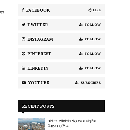
f
A
o
FACEBOOK
LIKE
তিগত
r
R
:
TWITTER
FOLLOW
C
H
INSTAGRAM
FOLLOW
PINTEREST
FOLLOW
LINKEDIN
FOLLOW
YOUTUBE
SUBSCRIBE
RECENT POSTS
বাগদাদ: গোলাকার শহর থেকে আধুনিক
ইরাকের হৃৎপিণ্ড