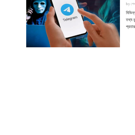
by
শে
বিভিন্
তথ্য চ
প্রতার