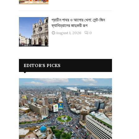
প্রাচীন পাথর ও আলোর খেলা: সেন্ট-জিন
ক্যাথিড্রালের জাদুকরী রূপ
August 1, 2026
0
EDITOR'S PICKS