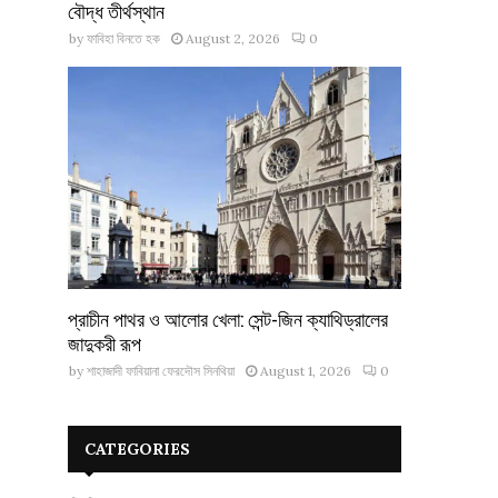
বৌদ্ধ তীর্থস্থান
by
ফাবিহা বিনতে হক
August 2, 2026
0
প্রাচীন পাথর ও আলোর খেলা: সেন্ট-জিন ক্যাথিড্রালের
জাদুকরী রূপ
by
শাহাজাদী ফাবিয়ানা ফেরদৌস সিনথিয়া
August 1, 2026
0
CATEGORIES