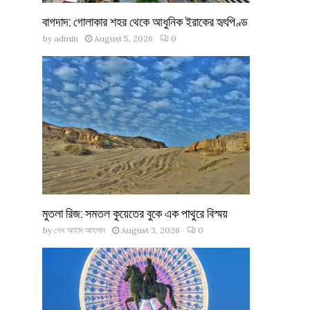
বাগদাদ: গোলাকার শহর থেকে আধুনিক ইরাকের হৃৎপিণ্ড
by
admin
August 5, 2026
0
মুতলা রিজ: সমতল কুয়েতের বুকে এক পাথুরে বিস্ময়
by
শেখ আহাদ আহসান
August 3, 2026
0