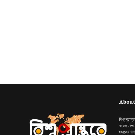
About
বিশ্বপ্রান
রয়েছে যেগু
সমাজের গল্