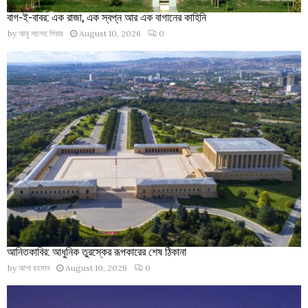
বাগ-ই-বাবর: এক রাজা, এক স্বপ্ন আর এক বাগানের কাহিনি
by
আবু সালেহ পিয়ার
August 10, 2026
0
আনিতকাবির: আধুনিক তুরস্কের রূপকারের শেষ ঠিকানা
by
আশা রহমান
August 10, 2026
0