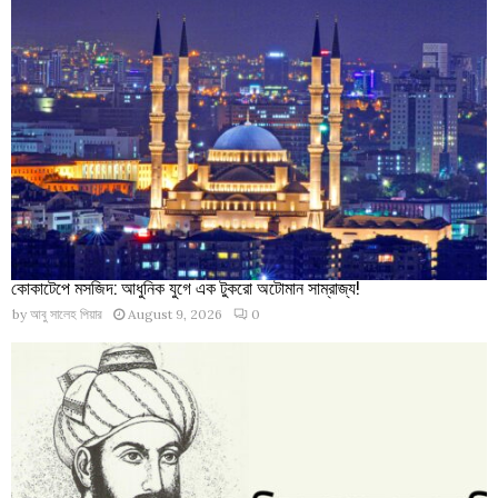
কোকাটেপে মসজিদ: আধুনিক যুগে এক টুকরো অটোমান সাম্রাজ্য!
by
আবু সালেহ পিয়ার
August 9, 2026
0