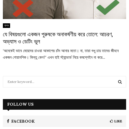
যাপন
যে বিষয়গুলো একজন পুরুষকে অনাকর্ষণীয় করে তোলে: আচরণ,
অভ্যাস ও ডেটিং ভুল
‘অনেকেই ভাবে মেয়েদের চাওয়া আকাশের চাঁদ আনার মতো। না, তারা শুধু চায় তাদের জীবনে
একজন গোয়ানশিক। কিন্তু কেন?’ এখন হাই স্ট্যান্ডার্ড নিয়ে কমপ্লেইন না করে...
S
e
a
S
r
c
FOLLOW US
E
h
f
A
o
FACEBOOK
LIKE
r
R