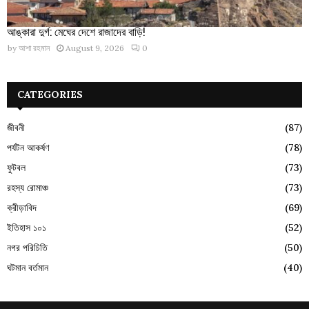
আঙ্কারা দুর্গ: মেঘের দেশে রাজাদের বাড়ি!
by
আশা রহমান
August 9, 2026
0
CATEGORIES
জীবনী
(87)
পর্যটন আকর্ষণ
(78)
ফুটবল
(73)
রহস্য রোমাঞ্চ
(73)
ক্রীড়াবিদ
(69)
ইতিহাস ১০১
(52)
নগর পরিচিতি
(50)
ঘটমান বর্তমান
(40)