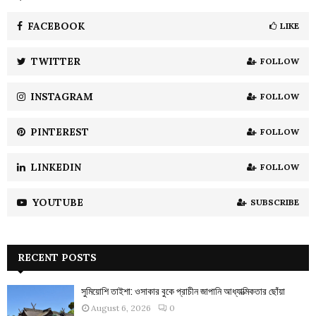
f
A
o
FACEBOOK
LIKE
r
R
:
TWITTER
FOLLOW
C
INSTAGRAM
FOLLOW
H
PINTEREST
FOLLOW
LINKEDIN
FOLLOW
YOUTUBE
SUBSCRIBE
RECENT POSTS
সুমিয়োশি তাইশা: ওসাকার বুকে প্রাচীন জাপানি আধ্যাত্মিকতার ছোঁয়া
August 6, 2026
0