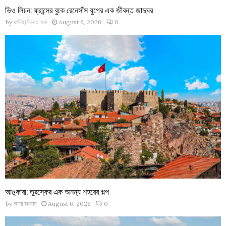
ভিও লিয়ন: ফ্রান্সের বুকে রেনেসাঁস যুগের এক জীবন্ত জাদুঘর
by
ফাবিহা বিনতে হক
August 6, 2026
0
আঙ্কারা: তুরস্কের এক অনন্য শহরের গল্প
by
আশা রহমান
August 6, 2026
0