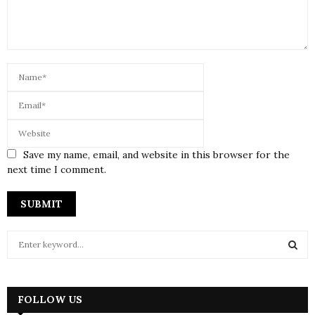
Save my name, email, and website in this browser for the
next time I comment.
S
e
a
S
r
c
FOLLOW US
E
h