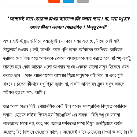
‘অনেকেই ভাবে মেয়েদের চাওয়া আকাশের চাঁদ আনার মতো। না, তারা শুধু চায়
তাদের জীবনে একজন গোয়ানশিক। কিন্তু কেন?’
এখন হাই স্ট্যান্ডার্ড নিয়ে কমপ্লেইন না করে সময় এসেছে, নিজে সেই হাই-
স্ট্যান্ডার্ড হওয়ার। হ্যাঁ, আপনি জেনে খুশি হবেন বর্তমানের জনপ্রিয় কোরিয়ান
ড্রামার মেল লিড হতে আপনাকে কোনো অসম্ভবকে জয় করতে হবে না! শুধু একটু
জানতে হবে কোন আচরন গুলো আপনার মধ্যে একজন ভালো মানুষ হিসেবে ধারন
করতে হবে। কোন আচরণগুলো আপনার প্রিয় মানুষকে কষ্ট দিবে না এবং খুশি
রাখবে। চলেন কীভাবে শুধু গ্রিন ফ্ল্যাগ না, একটা আস্ত ঘন সুন্দর সবুজ জঙ্গলে
পরিণত হয় তা দেখে আসি।
তার আগে জেনে নিই, গোয়ানশিক কে? ইনি হলেন সাম্প্রতিক বিখ্যাত কোরিয়ান
ড্রামা ‘হোয়েন লাইফ গিভস ইউ ট্যাঞ্জেরিন’ এর নায়ক। যিনি শুধু কে ড্রামা
লাভারদের মাঝে নয়, বরং, সব ধরনের দর্শকদের মাঝে বিপুল জনপ্রিয়তা অর্জন
করেছে; বিশেষভাবে মেয়েদের কাছে। অনেকেই ভাবে মেয়েদের চাওয়া আকাশের চাঁদ