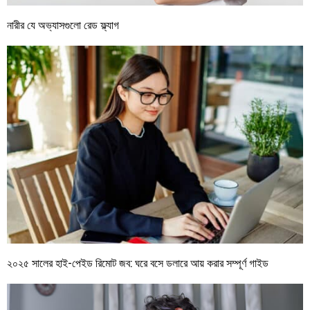
নারীর যে অভ্যাসগুলো রেড ফ্ল্যাগ
২০২৫ সালের হাই-পেইড রিমোট জব: ঘরে বসে ডলারে আয় করার সম্পূর্ণ গাইড