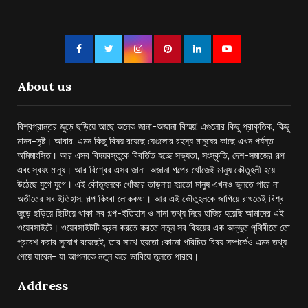
About us
বিশ্বপ্রান্তর জুড়ে ছড়িয়ে আছে অনেক জানা-অজানা বিস্ময়! এগুলোর কিছু প্রাকৃতিক, কিছু
মানব-সৃষ্ট। আবার, এমন কিছু বিষয় রয়েছে যেগুলোর রহস্য মানুষের কাছে এখন পর্যন্ত
অমিমাংসিত। আর এসব বিষয়বস্তুকে বিবর্তিত হচ্ছে সভ্যতা, সংস্কৃতি, দেশ-সমাজের গল্প
এবং স্বয়ং মানুষ। আর বিশ্বের এসব জানা-অজানা গল্পের খোঁজেই মানুষ কৌতূহলী হয়ে
উঠেছে যুগে যুগে। এই কৌতূহলকে খোঁজার তাড়নায় হয়তো মানুষ এখনও ভুলতে পারে না
অতীতের সব ইতিহাস, গল্প কিংবা লোককথা। আর এই কৌতুহলকে জাগিয়ে রাখতেই বিশ্ব
জুড়ে ছড়িয়ে ছিটিয়ে থাকা সব গল্প-ইতিহাস ও নানা তথ্য নিয়ে হাজির হয়েছি আমাদের এই
ওয়েবসাইটে। ওয়েবসাইটটি স্ক্রল করতে করতে নতুন সব বিষয়ের এক অদ্ভুত পৃথিবীতে তো
প্রবেশ করার সুযোগ রয়েছেই, তার সাথে হয়তো কোনো পরিচিত বিষয় সম্পর্কেও এমন তথ্য
পেয়ে যাবেন- যা আপনাকে নতুন করে ভাবিয়ে তুলতে পারবে।
Address