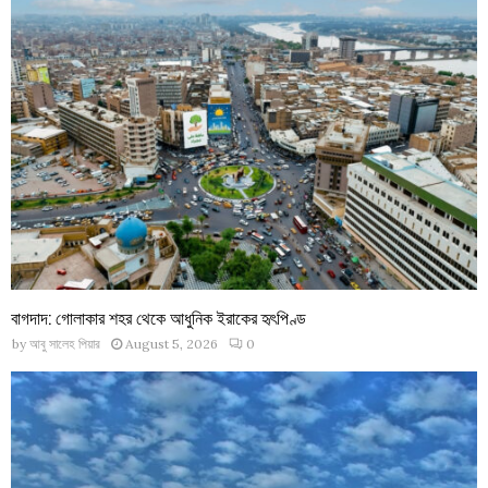
বাগদাদ: গোলাকার শহর থেকে আধুনিক ইরাকের হৃৎপিণ্ড
by
আবু সালেহ পিয়ার
August 5, 2026
0