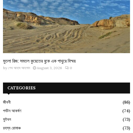
মুতলা রিজ: সমতল কুয়েতের বুকে এক পাথুরে বিস্ময়
by
শেখ আহাদ আহসান
August 3, 2026
0
CATEGORIES
জীবনী
(86)
পর্যটন আকর্ষণ
(74)
ফুটবল
(73)
রহস্য রোমাঞ্চ
(73)