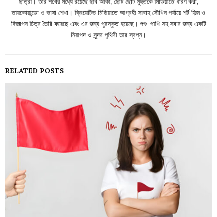
ছাত্রী। তার শখের মধ্যে রয়েছে ছবি আঁকা, ছোট ছোট মুহুর্তকে মিডিয়াতে ধারণ করা,
তায়কোয়ান্ডো ও ভাষা শেখা। ক্রিয়েটিভ মিডিয়াতে আগ্রহী সাবাহ সৌখিন পর্যায়ে শর্ট ফিল্ম ও
বিজ্ঞাপন চিত্র তৈরি করেছে এবং এর জন্য পুরস্কৃত হয়েছে। পশু-পাখি সহ সবার জন্য একটি
নিরাপদ ও সুন্দর পৃথিবী তার স্বপ্ন।
RELATED POSTS