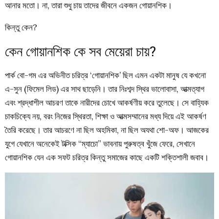
আনার মতো। না, তারা শুধু চায় তাদের জীবনে একজন গোয়ানশিক।
কিন্তু কেন?
কেন গোয়ানশিক কে সব মেয়েরা চায়?
পার্ক বো-গম এর অভিনীত চরিত্র ‘গোয়ানশিক’ ছিল এমন একটা মানুষ যে কখনো
এ-সুন (ফিমেল লিড) এর সাথ ছাড়েনি। তার নিঃশব্দ স্থির ভালোবাসা, আত্মত্যাগ
এবং শ্রদ্ধাশীল আচরণ তাকে নারীদের চোখে আকর্ষণীয় করে তুলেছে। সে বাহ্যিক
চাকচিক্যে নয়, বরং নিজের স্থিরতা, শিক্ষা ও আত্মসম্মানের মধ্য দিয়ে এই আকর্ষণ
তৈরি করেছে। তার আচরণে না ছিল অহমিকা, না ছিল অযথা শো-অফ। আজকের
যুগে যেখানে অনেকেই টক্সিক “ম্যাচো” ভাবনায় পুরুষত্ব খুঁজে ফেরে, সেখানে
গোয়ানশিক যেন এক সফট চরিত্র কিন্তু সমাজের কাছে একটি শক্তিশালী জবাব।