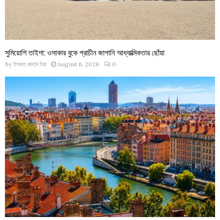
সুমিয়োশি তাইশা: ওসাকার বুকে প্রাচীন জাপানি আধ্যাত্মিকতার ছোঁয়া
by
ইসরাত জাহান ইরা
August 6, 2026
0