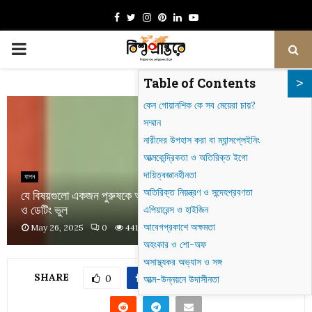
Facebook
Twitter
Instagram
Pinterest
Linkedin
Youtube
PRIMARY
Table of Contents
MENU
কেন গোয়ানশিক কে সব মেয়েরা চায়?
সম্মান
নারীদের উপহাস করা বা ম্যান্সপ্লেইনিং
আত্মকেন্দ্রিকতা ও অতিরিক্ত ইগো
দায়িত্বজ্ঞানহীনতা
যাপন
অতিরিক্ত নিয়ন্ত্রণ ও সন্দেহপ্রবণতা
যে বিষয়গুলো একজন পুরুষকে অনাকর্ষণীয় করে তোলে: আচরণ, অভ্যাস
ও ডেটিং ভুল
এপিয়ারেন্স ও হাইজিন
আবেগপ্রকাশে অক্ষমতা
May 26, 2025
0
441
অহংকার ও শো-অফ
অসাস্থ্যকর অভ্যাস ও সঙ্গ
SHARE
0
আত্ম-উন্নয়নে উদাসীনতা