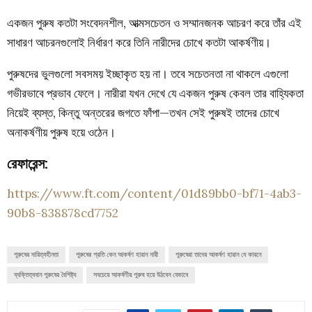
একজন পুরুষ কতটা সংবেদনশীল, আত্মসচেতন ও সম্মানজনক আচরণ করে তাঁর এই
সাধারণ আচরনগুলোই নির্ধারণ করে তিনি নারীদের চোখে কতটা আকর্ষণীয়।
পুরুষদের ভুলগুলো সবসময় ইচ্ছাকৃত হয় না। তবে সচেতনতা না থাকলে এগুলো
গভীরভাবে প্রভাব ফেলে। নারীরা যখন দেখে যে একজন পুরুষ কেবল তার বাহ্যিকতা
নিয়েই ব্যস্ত, কিন্তু অন্তরের জগতে ফাঁপা—তখন সেই পুরুষই তাদের চোখে
অনাকর্ষণীয় পুরুষ হয়ে ওঠেন।
রেফারেন্স:
https://www.ft.com/content/01d89bb0-bf71-4ab3-
90b8-838878cd7752
পুরুষের দায়িত্বহীনতা
পুরুষের প্রতি কেন আকর্ষণ হারান নারী
পুরুষেরা তাদের আকর্ষণ হারান যে কারনে
ব্যক্তিত্ববান পুরুষের বৈশিষ্ট্য
সবচেয়ে আকর্ষণীয় পুরুষ হয়ে উঠবেন যেভাবে