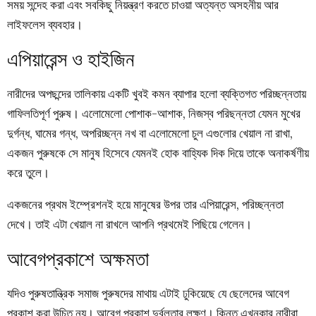
সময় সন্দেহ করা এবং সবকিছু নিয়ন্ত্রণ করতে চাওয়া অত্যন্ত অসহনীয় আর
লাইফলেস ব্যবহার।
এপিয়ারেন্স ও হাইজিন
নারীদের অপছন্দের তালিকায় একটি খুবই কমন ব্যাপার হলো ব্যক্তিগত পরিচ্ছন্নতায়
গাফিলতিপূর্ণ পুরুষ। এলোমেলো পোশাক-আশাক, নিজস্ব পরিছন্নতা যেমন মুখের
দুর্গন্ধ, ঘামের গন্ধ, অপরিচ্ছন্ন নখ বা এলোমেলো চুল এগুলোর খেয়াল না রাখা,
একজন পুরুষকে সে মানুষ হিসেবে যেমনই হোক বাহ্যিক দিক দিয়ে তাকে অনাকর্ষণীয়
করে তুলে।
একজনের প্রথম ইম্প্রেশনই হয়ে মানুষের উপর তার এপিয়ারেন্স, পরিচ্ছন্নতা
দেখে। তাই এটা খেয়াল না রাখলে আপনি প্রথমেই পিছিয়ে গেলেন।
আবেগপ্রকাশে অক্ষমতা
যদিও পুরুষতান্ত্রিক সমাজ পুরুষদের মাথায় এটাই ঢুকিয়েছে যে ছেলেদের আবেগ
প্রকাশ করা উচিত নয়। আবেগ প্রকাশ দুর্বলতার লক্ষণ। কিন্তু এখনকার নারীরা