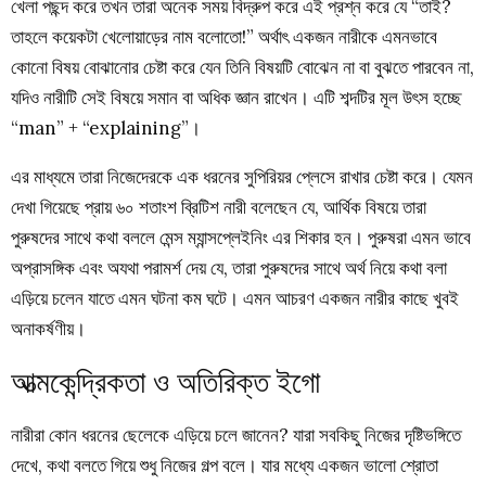
খেলা পছন্দ করে তখন তারা অনেক সময় বিদ্রুপ করে এই প্রশ্ন করে যে “তাই?
তাহলে কয়েকটা খেলোয়াড়ের নাম বলোতো!” অর্থাৎ একজন নারীকে এমনভাবে
কোনো বিষয় বোঝানোর চেষ্টা করে যেন তিনি বিষয়টি বোঝেন না বা বুঝতে পারবেন না,
যদিও নারীটি সেই বিষয়ে সমান বা অধিক জ্ঞান রাখেন। এটি শব্দটির মূল উৎস হচ্ছে
“man” + “explaining”।
এর মাধ্যমে তারা নিজেদেরকে এক ধরনের সুপিরিয়র প্লেসে রাখার চেষ্টা করে। যেমন
দেখা গিয়েছে প্রায় ৬০ শতাংশ ব্রিটিশ নারী বলেছেন যে, আর্থিক বিষয়ে তারা
পুরুষদের সাথে কথা বললে মেন্স ম্যান্সপ্লেইনিং এর শিকার হন। পুরুষরা এমন ভাবে
অপ্রাসঙ্গিক এবং অযথা পরামর্শ দেয় যে, তারা পুরুষদের সাথে অর্থ নিয়ে কথা বলা
এড়িয়ে চলেন যাতে এমন ঘটনা কম ঘটে। এমন আচরণ একজন নারীর কাছে খুবই
অনাকর্ষণীয়।
আত্মকেন্দ্রিকতা ও অতিরিক্ত ইগো
নারীরা কোন ধরনের ছেলেকে এড়িয়ে চলে জানেন? যারা সবকিছু নিজের দৃষ্টিভঙ্গিতে
দেখে, কথা বলতে গিয়ে শুধু নিজের গল্প বলে। যার মধ্যে একজন ভালো শ্রোতা