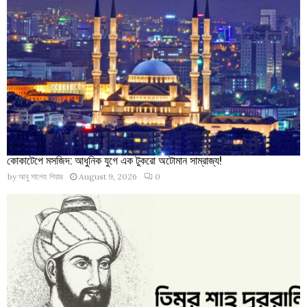
কোকাটেপে মসজিদ: আধুনিক যুগে এক টুকরো অটোমান সাম্রাজ্য!
by
আবু সালেহ পিয়ার
August 9, 2026
0