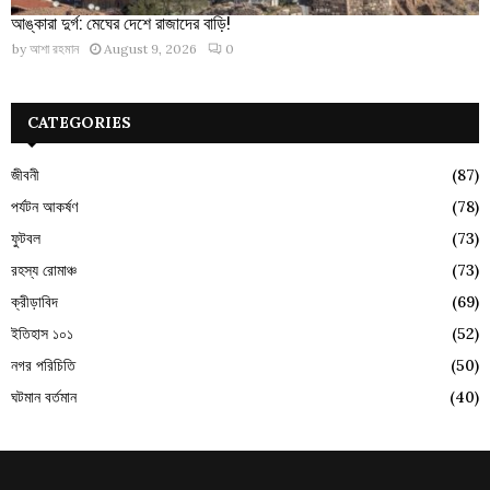
আঙ্কারা দুর্গ: মেঘের দেশে রাজাদের বাড়ি!
by
আশা রহমান
August 9, 2026
0
CATEGORIES
জীবনী
(87)
পর্যটন আকর্ষণ
(78)
ফুটবল
(73)
রহস্য রোমাঞ্চ
(73)
ক্রীড়াবিদ
(69)
ইতিহাস ১০১
(52)
নগর পরিচিতি
(50)
ঘটমান বর্তমান
(40)