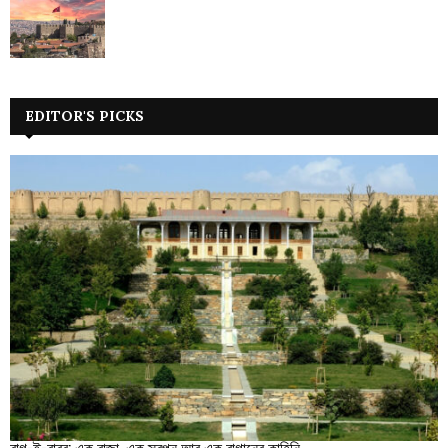
EDITOR'S PICKS
বাগ-ই-বাবর: এক রাজা, এক স্বপ্ন আর এক বাগানের কাহিনি