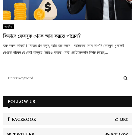
প্রযুক্তি
কিভাবে ফেসবুক থেকে আয় করতে পারেন?
শুরু করুন আজই। নিজের গল্প বলুন, আয় শুরু করুন। আজকের দিনে আপনি ফেসবুক খুললেই
দেখতে পাবেন যে কেউ রান্নার ভিডিও করছে, কেউ মোটিভেশনাল স্পিচ দিচ্ছে,...
S
e
a
S
r
c
FOLLOW US
E
h
f
A
o
FACEBOOK
LIKE
r
R
:
TWITTER
FOLLOW