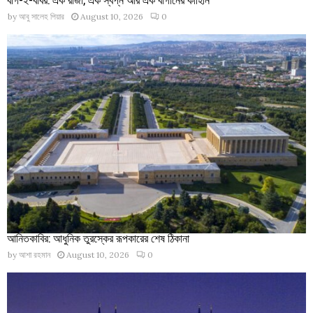
by
আবু সালেহ পিয়ার
August 10, 2026
0
আনিতকাবির: আধুনিক তুরস্কের রূপকারের শেষ ঠিকানা
by
আশা রহমান
August 10, 2026
0