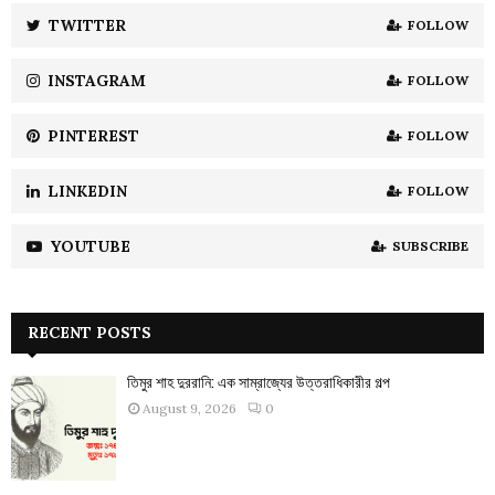
:
TWITTER
FOLLOW
C
INSTAGRAM
FOLLOW
H
PINTEREST
FOLLOW
LINKEDIN
FOLLOW
YOUTUBE
SUBSCRIBE
RECENT POSTS
তিমুর শাহ দুররানি: এক সাম্রাজ্যের উত্তরাধিকারীর গল্প
August 9, 2026
0