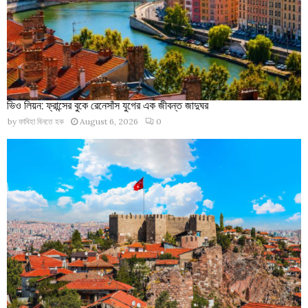
ভিও লিয়ন: ফ্রান্সের বুকে রেনেসাঁস যুগের এক জীবন্ত জাদুঘর
by
ফাবিহা বিনতে হক
August 6, 2026
0