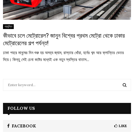
প্রযুক্তি
কীভাবে চলে মেট্রোরেল? জানুন বিশ্বের প্রথম মেট্রো থেকে ঢাকার
মেট্রোরেলের গল্প পর্যন্ত!
ঢাকা শহরে মানুষের দিন শুরু হয় অসহ্য জ্যাম, রাস্তার ধোঁয়া, হর্নের শব্দ আর ক্লান্তির ভেতর
দিয়ে। কিন্তু সেই চেনা কষ্টের মধ্যেই এক নতুন স্বস্তির বাতাস...
S
e
a
S
r
c
FOLLOW US
E
h
f
A
o
FACEBOOK
LIKE
r
R