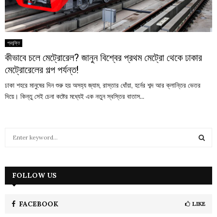
প্রযুক্তি
কীভাবে চলে মেট্রোরেল? জানুন বিশ্বের প্রথম মেট্রো থেকে ঢাকার
মেট্রোরেলের গল্প পর্যন্ত!
ঢাকা শহরে মানুষের দিন শুরু হয় অসহ্য জ্যাম, রাস্তার ধোঁয়া, হর্নের শব্দ আর ক্লান্তির ভেতর
দিয়ে। কিন্তু সেই চেনা কষ্টের মধ্যেই এক নতুন স্বস্তির বাতাস...
S
e
a
S
r
c
FOLLOW US
E
h
f
A
o
FACEBOOK
LIKE
r
R