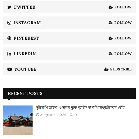
:
TWITTER
FOLLOW
C
INSTAGRAM
FOLLOW
H
PINTEREST
FOLLOW
LINKEDIN
FOLLOW
YOUTUBE
SUBSCRIBE
RECENT POSTS
সুমিয়োশি তাইশা: ওসাকার বুকে প্রাচীন জাপানি আধ্যাত্মিকতার ছোঁয়া
August 6, 2026
0