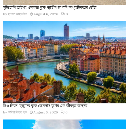
সুমিয়োশি তাইশা: ওসাকার বুকে প্রাচীন জাপানি আধ্যাত্মিকতার ছোঁয়া
by
ইসরাত জাহান ইরা
August 6, 2026
0
ভিও লিয়ন: ফ্রান্সের বুকে রেনেসাঁস যুগের এক জীবন্ত জাদুঘর
by
ফাবিহা বিনতে হক
August 6, 2026
0