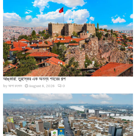
আঙ্কারা: তুরস্কের এক অনন্য শহরের গল্প
by
আশা রহমান
August 6, 2026
0