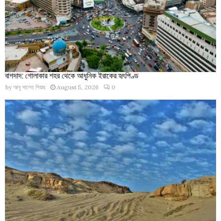
বাগদাদ: গোলাকার শহর থেকে আধুনিক ইরাকের হৃৎপিণ্ড
by
আবু সালেহ পিয়ার
August 5, 2026
0