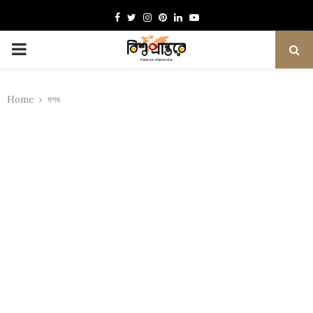
Facebook
Twitter
Instagram
Pinterest
Linkedin
Youtube
PRIMARY
MENU
Home
মগধ