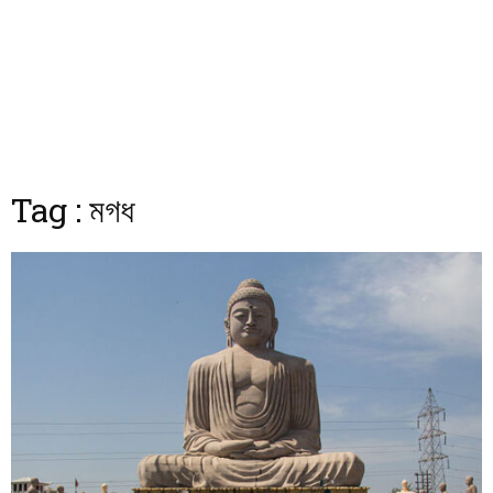
Tag : মগধ