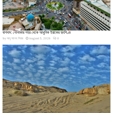
বাগদাদ: গোলাকার শহর থেকে আধুনিক ইরাকের হৃৎপিণ্ড
by
আবু সালেহ পিয়ার
August 5, 2026
0