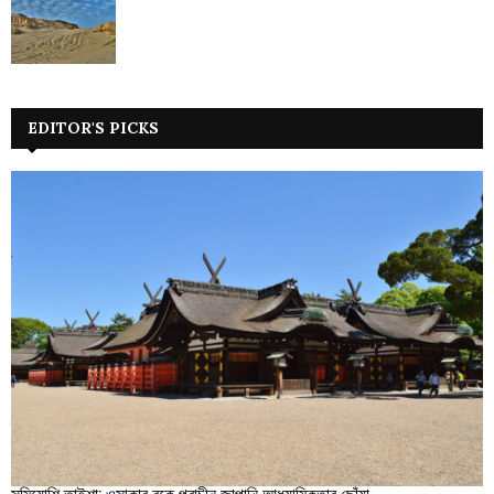
EDITOR'S PICKS
সুমিয়োশি তাইশা: ওসাকার বুকে প্রাচীন জাপানি আধ্যাত্মিকতার ছোঁয়া