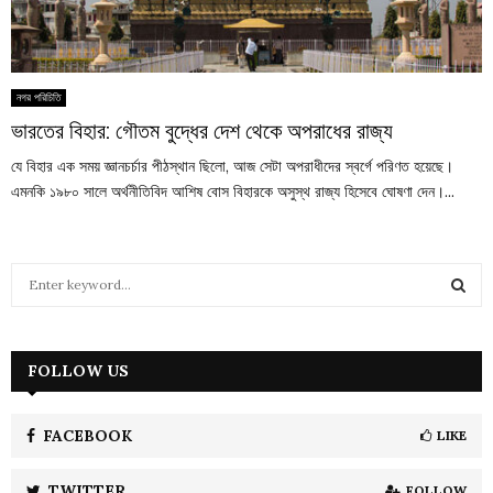
নগর পরিচিতি
ভারতের বিহার: গৌতম বুদ্ধের দেশ থেকে অপরাধের রাজ্য
যে বিহার এক সময় জ্ঞানচর্চার পীঠস্থান ছিলো, আজ সেটা অপরাধীদের স্বর্গে পরিণত হয়েছে।
এমনকি ১৯৮০ সালে অর্থনীতিবিদ আশিষ বোস বিহারকে অসুস্থ রাজ্য হিসেবে ঘোষণা দেন।...
S
e
a
S
r
c
FOLLOW US
E
h
f
A
o
FACEBOOK
LIKE
r
R
:
TWITTER
FOLLOW