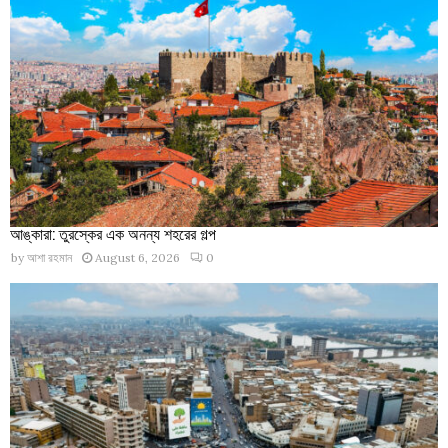
আঙ্কারা: তুরস্কের এক অনন্য শহরের গল্প
by
আশা রহমান
August 6, 2026
0