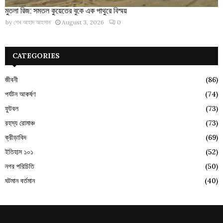
মুতলা রিজ: সমতল কুয়েতের বুকে এক পাথুরে বিস্ময়
by
শেখ আহাদ আহসান
August 3, 2026
0
CATEGORIES
জীবনী
(86)
পর্যটন আকর্ষণ
(74)
ফুটবল
(73)
রহস্য রোমাঞ্চ
(73)
ক্রীড়াবিদ
(69)
ইতিহাস ১০১
(52)
নগর পরিচিতি
(50)
ঘটমান বর্তমান
(40)