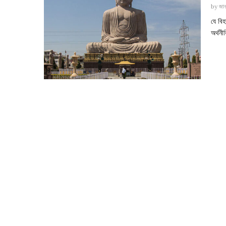
by
জান
যে বি
অর্থন