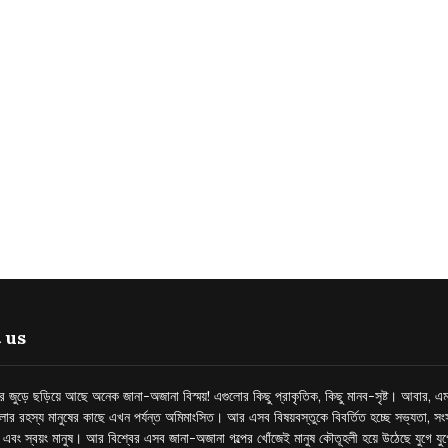
 us
্তর জুড়ে ছড়িয়ে আছে অনেক জানা-অজানা বিস্ময়! এগুলোর কিছু প্রাকৃতিক, কিছু মানব-সৃষ্ট। আবার, এম
লোর রহস্য মানুষের কাছে এখন পর্যন্ত অমিমাংসিত। আর এসব বিষয়বস্তুকে বিবর্তিত হচ্ছে সভ্যতা, সংস
প এবং স্বয়ং মানুষ। আর বিশ্বের এসব জানা-অজানা গল্পের খোঁজেই মানুষ কৌতূহলী হয়ে উঠেছে যুগে য