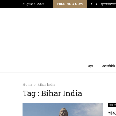
আধুনিক ইরাকের হৃৎপিণ্ড
August 6, 2026
TRENDING NOW
মুতলা রিজ: সম
হোম
দেশ পরিচিতি
Home
Bihar India
Tag : Bihar India
নগর পর
ভারত