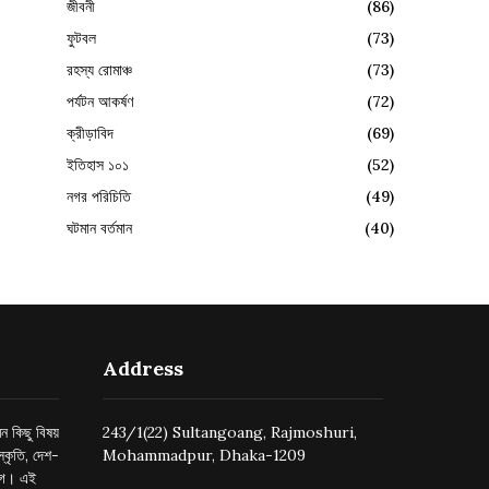
জীবনী
(86)
ফুটবল
(73)
রহস্য রোমাঞ্চ
(73)
পর্যটন আকর্ষণ
(72)
ক্রীড়াবিদ
(69)
ইতিহাস ১০১
(52)
নগর পরিচিতি
(49)
ঘটমান বর্তমান
(40)
Address
ন কিছু বিষয়
243/1(22) Sultangoang, Rajmoshuri,
্কৃতি, দেশ-
Mohammadpur, Dhaka-1209
ুগে। এই