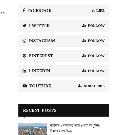
f
A
o
FACEBOOK
LIKE
সালে
r
R
:
TWITTER
FOLLOW
C
H
INSTAGRAM
FOLLOW
PINTEREST
FOLLOW
LINKEDIN
FOLLOW
YOUTUBE
SUBSCRIBE
RECENT POSTS
বাগদাদ: গোলাকার শহর থেকে আধুনিক
ইরাকের হৃৎপিণ্ড