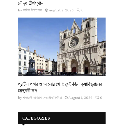
বৌদ্ধ তীর্থস্থান
by
ফাবিহা বিনতে হক
August 2, 2026
0
প্রাচীন পাথর ও আলোর খেলা: সেন্ট-জিন ক্যাথিড্রালের
জাদুকরী রূপ
by
শাহাজাদী ফাবিয়ানা ফেরদৌস সিনথিয়া
August 1, 2026
0
CATEGORIES