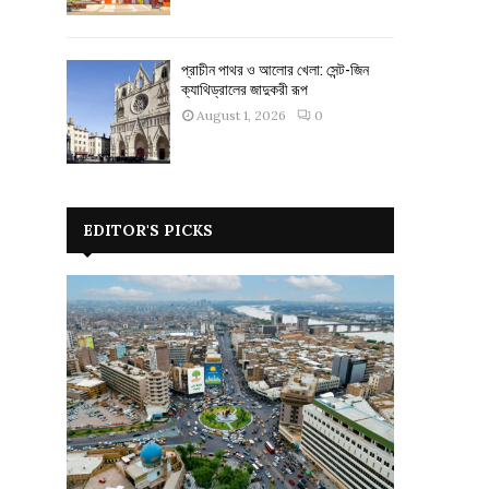
প্রাচীন পাথর ও আলোর খেলা: সেন্ট-জিন
ক্যাথিড্রালের জাদুকরী রূপ
August 1, 2026
0
EDITOR'S PICKS