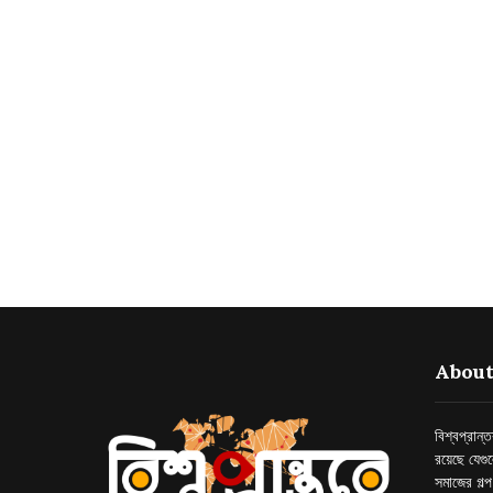
About
বিশ্বপ্রান
রয়েছে যেগু
সমাজের গল্