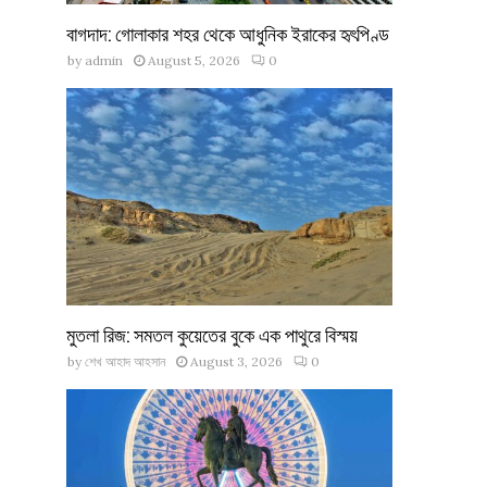
বাগদাদ: গোলাকার শহর থেকে আধুনিক ইরাকের হৃৎপিণ্ড
by
admin
August 5, 2026
0
মুতলা রিজ: সমতল কুয়েতের বুকে এক পাথুরে বিস্ময়
by
শেখ আহাদ আহসান
August 3, 2026
0