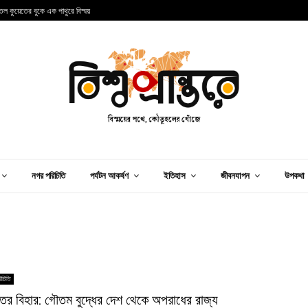
তল কুয়েতের বুকে এক পাথুরে বিস্ময়
প
নগর পরিচিতি
পর্যটন আকর্ষণ
ইতিহাস
জীবনযাপন
উপকথা
িচিতি
ের বিহার: গৌতম বুদ্ধের দেশ থেকে অপরাধের রাজ্য