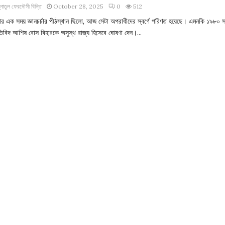
্নাতুল ফেরদৌসী বিন্তি
October 28, 2025
0
512
হার এক সময় জ্ঞানচর্চার পীঠস্থান ছিলো, আজ সেটা অপরাধীদের স্বর্গে পরিণত হয়েছে। এমনকি ১৯৮০ 
ীতিবিদ আশিষ বোস বিহারকে অসুস্থ রাজ্য হিসেবে ঘোষণা দেন।...