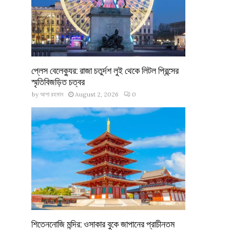
প্লেস বেলেক্যুর: রাজা চতুর্দশ লুই থেকে লিটল প্রিন্সের
স্মৃতিবিজড়িত চত্বর
by
আশা রহমান
August 2, 2026
0
শিতেননোজি মন্দির: ওসাকার বুকে জাপানের প্রাচীনতম