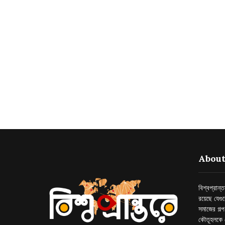
About
বিশ্বপ্রান
রয়েছে যেগু
সমাজের গল্
কৌতূহলকে 