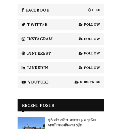
f
A
o
FACEBOOK
LIKE
।
r
R
:
TWITTER
FOLLOW
C
H
INSTAGRAM
FOLLOW
PINTEREST
FOLLOW
LINKEDIN
FOLLOW
YOUTUBE
SUBSCRIBE
RECENT POSTS
সুমিয়োশি তাইশা: ওসাকার বুকে প্রাচীন
জাপানি আধ্যাত্মিকতার ছোঁয়া