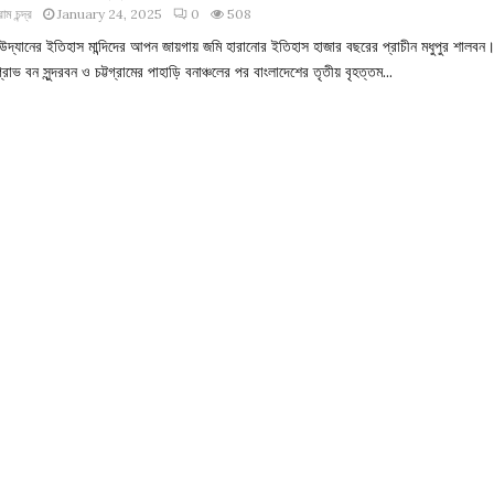
াম চন্দ্র
January 24, 2025
0
508
র উদ্যানের ইতিহাস মান্দিদের আপন জায়গায় জমি হারানোর ইতিহাস হাজার বছরের প্রাচীন মধুপুর শালবন
্রোভ বন সুন্দরবন ও চট্টগ্রামের পাহাড়ি বনাঞ্চলের পর বাংলাদেশের তৃতীয় বৃহত্তম...