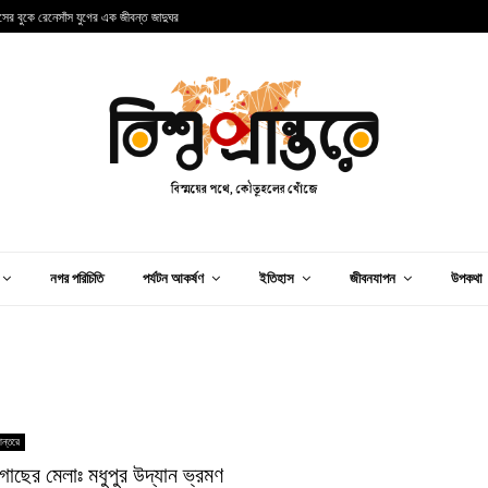
ান্সের বুকে রেনেসাঁস যুগের এক জীবন্ত জাদুঘর
আ
নগর পরিচিতি
পর্যটন আকর্ষণ
ইতিহাস
জীবনযাপন
উপকথা
ান্তরে
গাছের মেলাঃ মধুপুর উদ্যান ভ্রমণ