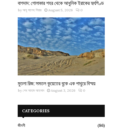
বাগদাদ: গোলাকার শহর থেকে আধুনিক ইরাকের হৃৎপিণ্ড
by
আবু সালেহ পিয়ার
August 5, 2026
0
মুতলা রিজ: সমতল কুয়েতের বুকে এক পাথুরে বিস্ময়
by
শেখ আহাদ আহসান
August 3, 2026
0
CATEGORIES
জীবনী
(86)