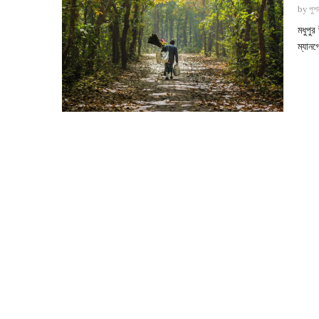
by
পুশর
মধুপু
ম্যানগ