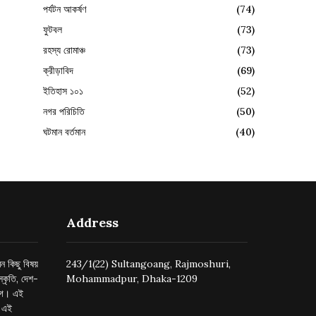
পর্যটন আকর্ষণ
(74)
ফুটবল
(73)
রহস্য রোমাঞ্চ
(73)
ক্রীড়াবিদ
(69)
ইতিহাস ১০১
(52)
নগর পরিচিতি
(50)
ঘটমান বর্তমান
(40)
Address
ন কিছু বিষয়
243/1(22) Sultangoang, Rajmoshuri,
্কৃতি, দেশ-
Mohammadpur, Dhaka-1209
ুগে। এই
র এই