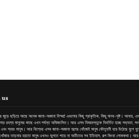
 us
্তর জুড়ে ছড়িয়ে আছে অনেক জানা-অজানা বিস্ময়! এগুলোর কিছু প্রাকৃতিক, কিছু মানব-সৃষ্ট। আবার, এম
লোর রহস্য মানুষের কাছে এখন পর্যন্ত অমিমাংসিত। আর এসব বিষয়বস্তুকে বিবর্তিত হচ্ছে সভ্যতা, সংস
প এবং স্বয়ং মানুষ। আর বিশ্বের এসব জানা-অজানা গল্পের খোঁজেই মানুষ কৌতূহলী হয়ে উঠেছে যুগে য
খোঁজার তাড়নায় হয়তো মানুষ এখনও ভুলতে পারে না অতীতের সব ইতিহাস, গল্প কিংবা লোককথা। আ