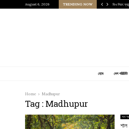
 প্রাচীন জাপানি আধ্যাত্মিকতার ছোঁয়া
August 6, 2026
TRENDING NOW
ভিও লিয়ন: ফ্র
হোম
দেশ পরিচিতি
Home
Madhupur
Tag : Madhupur
পথে প্র
শাল 