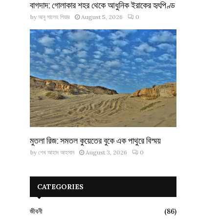
বাগদাদ: গোলাকার শহর থেকে আধুনিক ইরাকের হৃৎপিণ্ড
by
আবু সালেহ পিয়ার
August 5, 2026
0
মুতলা রিজ: সমতল কুয়েতের বুকে এক পাথুরে বিস্ময়
by
শেখ আহাদ আহসান
August 3, 2026
0
CATEGORIES
জীবনী
(86)