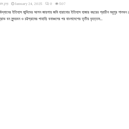
াম চন্দ্র
January 24, 2025
0
507
র উদ্যানের ইতিহাস মান্দিদের আপন জায়গায় জমি হারানোর ইতিহাস হাজার বছরের প্রাচীন মধুপুর শালবন
্রোভ বন সুন্দরবন ও চট্টগ্রামের পাহাড়ি বনাঞ্চলের পর বাংলাদেশের তৃতীয় বৃহত্তম...