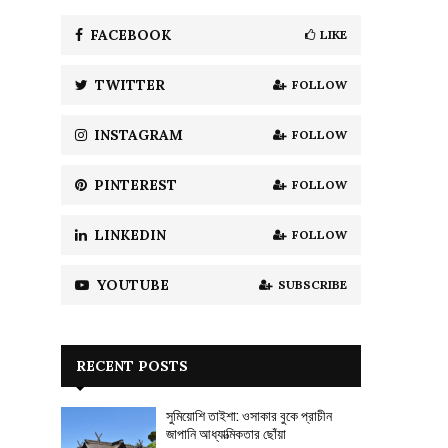
f
A
o
FACEBOOK
LIKE
।
r
R
:
TWITTER
FOLLOW
C
H
INSTAGRAM
FOLLOW
PINTEREST
FOLLOW
LINKEDIN
FOLLOW
YOUTUBE
SUBSCRIBE
RECENT POSTS
সুমিয়োশি তাইশা: ওসাকার বুকে প্রাচীন
জাপানি আধ্যাত্মিকতার ছোঁয়া