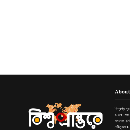
About
বিশ্বপ্রান
রয়েছে যেগু
সমাজের গল্
কৌতূহলকে 