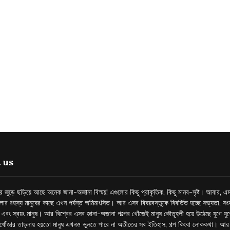
 us
্তর জুড়ে ছড়িয়ে আছে অনেক জানা-অজানা বিস্ময়! এগুলোর কিছু প্রাকৃতিক, কিছু মানব-সৃষ্ট। আবার, এম
লোর রহস্য মানুষের কাছে এখন পর্যন্ত অমিমাংসিত। আর এসব বিষয়বস্তুকে বিবর্তিত হচ্ছে সভ্যতা, সংস
প এবং স্বয়ং মানুষ। আর বিশ্বের এসব জানা-অজানা গল্পের খোঁজেই মানুষ কৌতূহলী হয়ে উঠেছে যুগে য
খোঁজার তাড়নায় হয়তো মানুষ এখনও ভুলতে পারে না অতীতের সব ইতিহাস, গল্প কিংবা লোককথা। আ