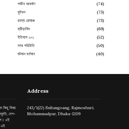
পর্যটন আকর্ষণ
(74)
ফুটবল
(73)
রহস্য রোমাঞ্চ
(73)
ক্রীড়াবিদ
(69)
ইতিহাস ১০১
(52)
নগর পরিচিতি
(50)
ঘটমান বর্তমান
(40)
Address
ন কিছু বিষয়
243/1(22) Sultangoang, Rajmoshuri,
্কৃতি, দেশ-
Mohammadpur, Dhaka-1209
ুগে। এই
র এই