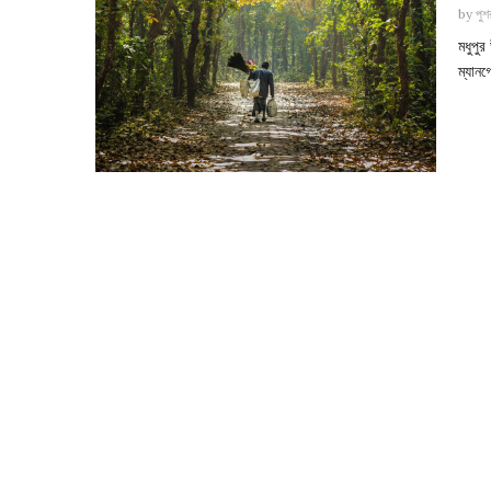
by
পুশর
মধুপু
ম্যানগ