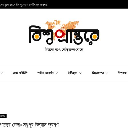
ান্সের বুকে রেনেসাঁস যুগের এক জীবন্ত জাদুঘর
আ
নগর পরিচিতি
পর্যটন আকর্ষণ
ইতিহাস
জীবনযাপন
উপকথা
ান্তরে
গাছের মেলাঃ মধুপুর উদ্যান ভ্রমণ