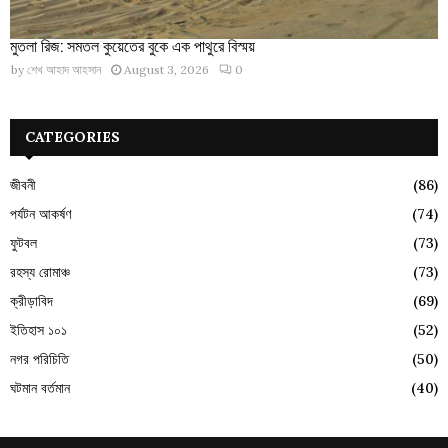
মুতলা রিজ: সমতল কুয়েতের বুকে এক পাথুরে বিস্ময়
by
শেখ আহাদ আহসান
August 3, 2026
0
CATEGORIES
জীবনী
(86)
পর্যটন আকর্ষণ
(74)
ফুটবল
(73)
রহস্য রোমাঞ্চ
(73)
ক্রীড়াবিদ
(69)
ইতিহাস ১০১
(52)
নগর পরিচিতি
(50)
ঘটমান বর্তমান
(40)