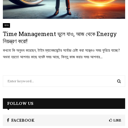
যাপন
Time Management ভুলে যাও, আজ থেকে Energy
নিয়ন্ত্রণ করো!
কখনো কি অনুভব করেছেন, টাইম ম্যানেজমেন্টের সর্বোচ্চ চেষ্টা করা সত্ত্বেও সময় ফুরিয়ে যাচ্ছে?
অথবা হয়তো আপনার কাছে যথেষ্ট সময় আছে, কিন্তু কাজ করার সময় আপনার...
S
e
a
S
r
c
FOLLOW US
E
h
f
A
o
FACEBOOK
LIKE
r
R