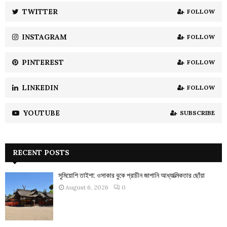
:
TWITTER
FOLLOW
C
INSTAGRAM
FOLLOW
H
PINTEREST
FOLLOW
LINKEDIN
FOLLOW
YOUTUBE
SUBSCRIBE
RECENT POSTS
সুমিয়োশি তাইশা: ওসাকার বুকে প্রাচীন জাপানি আধ্যাত্মিকতার ছোঁয়া
August 6, 2026
0