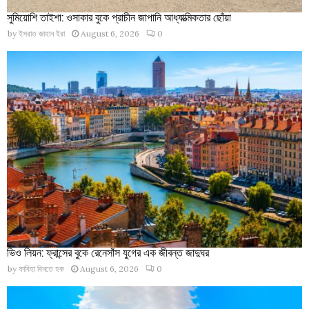
সুমিয়োশি তাইশা: ওসাকার বুকে প্রাচীন জাপানি আধ্যাত্মিকতার ছোঁয়া
by
ইসরাত জাহান ইরা
August 6, 2026
0
ভিও লিয়ন: ফ্রান্সের বুকে রেনেসাঁস যুগের এক জীবন্ত জাদুঘর
by
ফাবিহা বিনতে হক
August 6, 2026
0