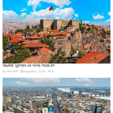
আঙ্কারা: তুরস্কের এক অনন্য শহরের গল্প
by
আশা রহমান
August 6, 2026
0