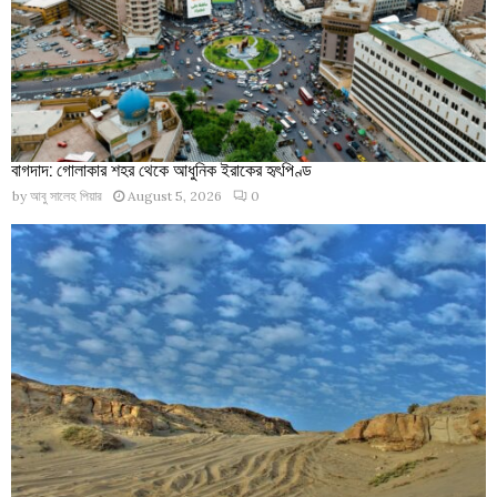
বাগদাদ: গোলাকার শহর থেকে আধুনিক ইরাকের হৃৎপিণ্ড
by
আবু সালেহ পিয়ার
August 5, 2026
0