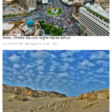
বাগদাদ: গোলাকার শহর থেকে আধুনিক ইরাকের হৃৎপিণ্ড
by
আবু সালেহ পিয়ার
August 5, 2026
0