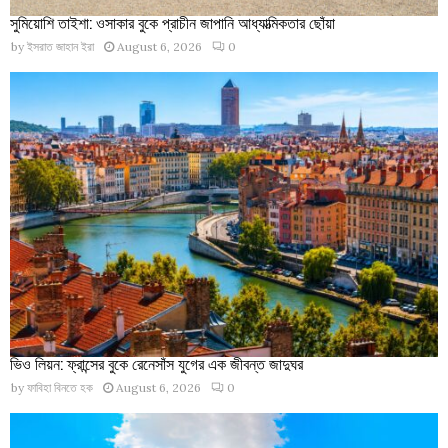
সুমিয়োশি তাইশা: ওসাকার বুকে প্রাচীন জাপানি আধ্যাত্মিকতার ছোঁয়া
by
ইসরাত জাহান ইরা
August 6, 2026
0
ভিও লিয়ন: ফ্রান্সের বুকে রেনেসাঁস যুগের এক জীবন্ত জাদুঘর
by
ফাবিহা বিনতে হক
August 6, 2026
0