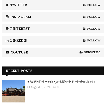
:
TWITTER
FOLLOW
C
INSTAGRAM
FOLLOW
H
PINTEREST
FOLLOW
LINKEDIN
FOLLOW
YOUTUBE
SUBSCRIBE
RECENT POSTS
সুমিয়োশি তাইশা: ওসাকার বুকে প্রাচীন জাপানি আধ্যাত্মিকতার ছোঁয়া
August 6, 2026
0