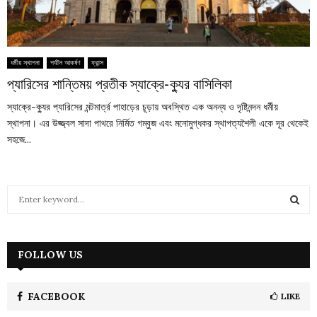
ধর্মীয় স্থাপনা
পর্যটন আকর্ষণ
ফ্রান্স
প্যারিসের শান্তিময় প্রতীক স্যাক্রে-ক্যুর বাসিলিকা
স্যাক্রে-ক্যুর প্যারিসের মন্টমার্ত্র পাহাড়ের চূড়ায় অবস্থিত এক অনন্য ও দৃষ্টিনন্দন ধর্মীয়
স্থাপনা। এর উজ্জ্বল সাদা পাথরে নির্মিত গম্বুজ এবং মনোমুগ্ধকর স্থাপত্যশৈলী একে দূর থেকেই
সহজে...
S
e
a
S
r
c
FOLLOW US
E
h
f
A
o
FACEBOOK
LIKE
r
R