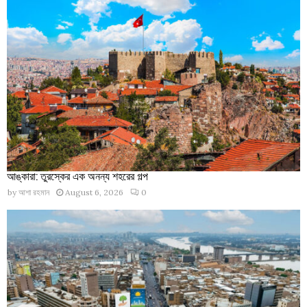
আঙ্কারা: তুরস্কের এক অনন্য শহরের গল্প
by
আশা রহমান
August 6, 2026
0