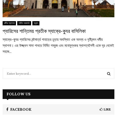
ধর্মীয় স্থাপনা
পর্যটন আকর্ষণ
ফ্রান্স
প্যারিসের শান্তিময় প্রতীক স্যাক্রে-ক্যুর বাসিলিকা
স্যাক্রে-ক্যুর প্যারিসের মন্টমার্ত্র পাহাড়ের চূড়ায় অবস্থিত এক অনন্য ও দৃষ্টিনন্দন ধর্মীয়
স্থাপনা। এর উজ্জ্বল সাদা পাথরে নির্মিত গম্বুজ এবং মনোমুগ্ধকর স্থাপত্যশৈলী একে দূর থেকেই
সহজে...
S
e
a
S
r
c
FOLLOW US
E
h
f
A
o
FACEBOOK
LIKE
r
R