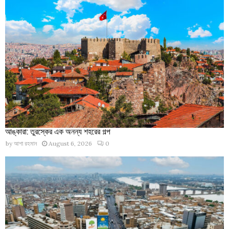
আঙ্কারা: তুরস্কের এক অনন্য শহরের গল্প
by
আশা রহমান
August 6, 2026
0