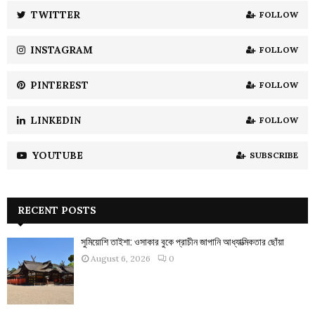
:
TWITTER
FOLLOW
C
INSTAGRAM
FOLLOW
H
PINTEREST
FOLLOW
LINKEDIN
FOLLOW
YOUTUBE
SUBSCRIBE
RECENT POSTS
সুমিয়োশি তাইশা: ওসাকার বুকে প্রাচীন জাপানি আধ্যাত্মিকতার ছোঁয়া
August 6, 2026
0