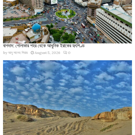
বাগদাদ: গোলাকার শহর থেকে আধুনিক ইরাকের হৃৎপিণ্ড
by
আবু সালেহ পিয়ার
August 5, 2026
0