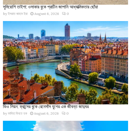
সুমিয়োশি তাইশা: ওসাকার বুকে প্রাচীন জাপানি আধ্যাত্মিকতার ছোঁয়া
by
ইসরাত জাহান ইরা
August 6, 2026
0
ভিও লিয়ন: ফ্রান্সের বুকে রেনেসাঁস যুগের এক জীবন্ত জাদুঘর
by
ফাবিহা বিনতে হক
August 6, 2026
0