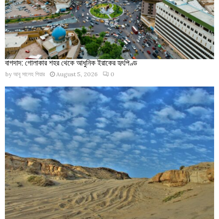
বাগদাদ: গোলাকার শহর থেকে আধুনিক ইরাকের হৃৎপিণ্ড
by
আবু সালেহ পিয়ার
August 5, 2026
0