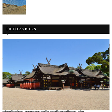
EDITOR'S PICKS
সুমিয়োশি তাইশা: ওসাকার বুকে প্রাচীন জাপানি আধ্যাত্মিকতার ছোঁয়া