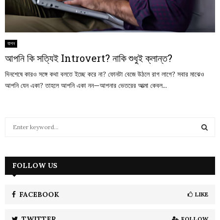
যাপন
আপনি কি সত্যিই Introvert? নাকি শুধুই ক্লান্ত?
দিনশেষে কারও সঙ্গে কথা বলতে ইচ্ছে করে না? ফোনটা বেজে উঠলে রাগ লাগে? সবার মাঝেও
আপনি যেন একা? তাহলে আপনি একা নন—আপনার ভেতরের আত্মা কেবল...
S
e
a
S
r
c
FOLLOW US
E
h
f
A
o
FACEBOOK
LIKE
r
R
:
TWITTER
FOLLOW