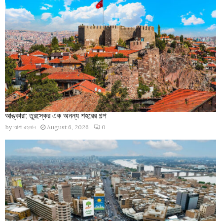
আঙ্কারা: তুরস্কের এক অনন্য শহরের গল্প
by
আশা রহমান
August 6, 2026
0