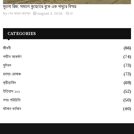
মুতলা রিজ: সমতল কুয়েতের বুকে এক পাথুরে বিস্ময়
by
শেখ আহাদ আহসান
August 3, 2026
0
CATEGORIES
জীবনী
(86)
পর্যটন আকর্ষণ
(74)
ফুটবল
(73)
রহস্য রোমাঞ্চ
(73)
ক্রীড়াবিদ
(69)
ইতিহাস ১০১
(52)
নগর পরিচিতি
(50)
ঘটমান বর্তমান
(40)