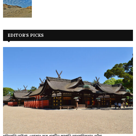
EDITOR'S PICKS
সুমিয়োশি তাইশা: ওসাকার বুকে প্রাচীন জাপানি আধ্যাত্মিকতার ছোঁয়া