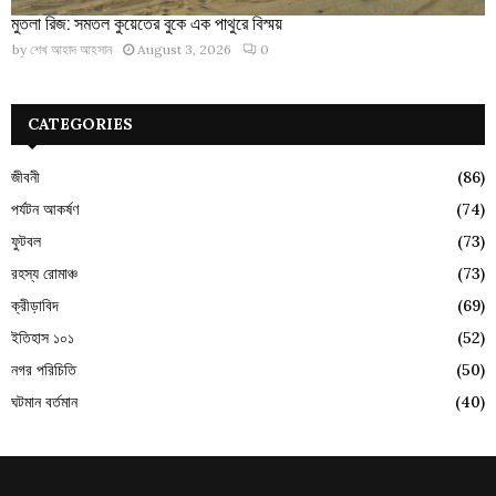
মুতলা রিজ: সমতল কুয়েতের বুকে এক পাথুরে বিস্ময়
by
শেখ আহাদ আহসান
August 3, 2026
0
CATEGORIES
জীবনী
(86)
পর্যটন আকর্ষণ
(74)
ফুটবল
(73)
রহস্য রোমাঞ্চ
(73)
ক্রীড়াবিদ
(69)
ইতিহাস ১০১
(52)
নগর পরিচিতি
(50)
ঘটমান বর্তমান
(40)