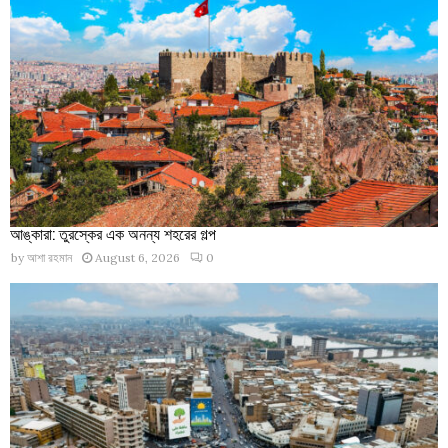
আঙ্কারা: তুরস্কের এক অনন্য শহরের গল্প
by
আশা রহমান
August 6, 2026
0