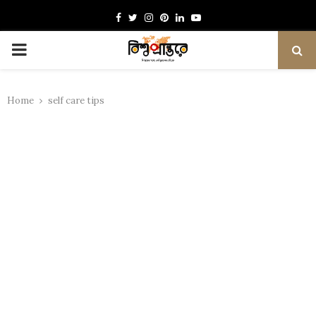
Facebook
Twitter
Instagram
Pinterest
Linkedin
Youtube
PRIMARY
MENU
Home
self care tips