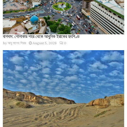
বাগদাদ: গোলাকার শহর থেকে আধুনিক ইরাকের হৃৎপিণ্ড
by
আবু সালেহ পিয়ার
August 5, 2026
0