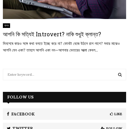
যাপন
আপনি কি সত্যিই Introvert? নাকি শুধুই ক্লান্ত?
দিনশেষে কারও সঙ্গে কথা বলতে ইচ্ছে করে না? ফোনটা বেজে উঠলে রাগ লাগে? সবার মাঝেও
আপনি যেন একা? তাহলে আপনি একা নন—আপনার ভেতরের আত্মা কেবল...
S
e
a
S
r
c
FOLLOW US
E
h
f
A
o
FACEBOOK
LIKE
r
R
:
TWITTER
FOLLOW