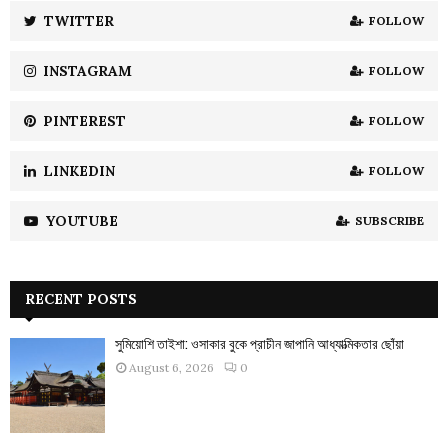
:
TWITTER
FOLLOW
C
INSTAGRAM
FOLLOW
H
PINTEREST
FOLLOW
LINKEDIN
FOLLOW
YOUTUBE
SUBSCRIBE
RECENT POSTS
সুমিয়োশি তাইশা: ওসাকার বুকে প্রাচীন জাপানি আধ্যাত্মিকতার ছোঁয়া
August 6, 2026
0