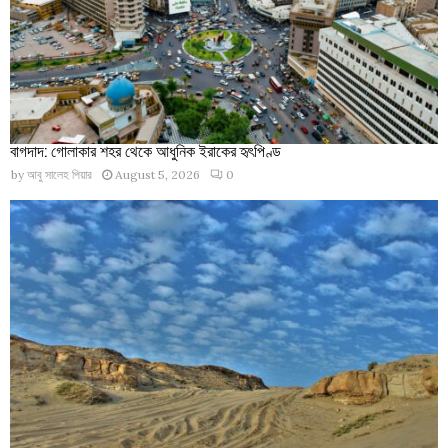
বাগদাদ: গোলাকার শহর থেকে আধুনিক ইরাকের হৃৎপিণ্ড
by
আবু সালেহ পিয়ার
August 5, 2026
0