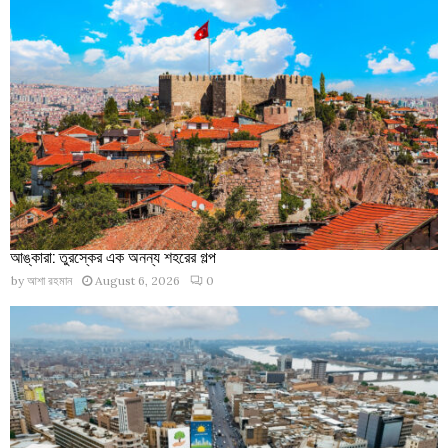
আঙ্কারা: তুরস্কের এক অনন্য শহরের গল্প
by
আশা রহমান
August 6, 2026
0