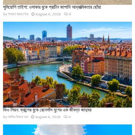
সুমিয়োশি তাইশা: ওসাকার বুকে প্রাচীন জাপানি আধ্যাত্মিকতার ছোঁয়া
by
ইসরাত জাহান ইরা
August 6, 2026
0
ভিও লিয়ন: ফ্রান্সের বুকে রেনেসাঁস যুগের এক জীবন্ত জাদুঘর
by
ফাবিহা বিনতে হক
August 6, 2026
0