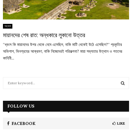
সভ্যতা
মায়ানদের শেষ রাত: অন্ধকারে লুকানো উত্তর
“ধ্বংস কি মায়ানদের উপর থেকে নেমে এসেছিল, নাকি মাটি থেকেই উঠে এসেছিল?“ প্রকৃতির
অভিশাপ, ভিনগ্রহের আক্রমণ, নাকি নিজেদেরই পরিকল্পনা? মায়া সভ্যতার উত্থান ও পতনের
কাহিনী...
S
e
a
S
r
c
FOLLOW US
E
h
f
A
o
FACEBOOK
LIKE
r
R