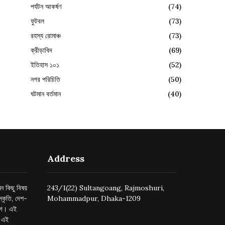
পর্যটন আকর্ষণ
(74)
ফুটবল
(73)
রহস্য রোমাঞ্চ
(73)
ক্রীড়াবিদ
(69)
ইতিহাস ১০১
(52)
নগর পরিচিতি
(50)
ঘটমান বর্তমান
(40)
Address
ন কিছু বিষয়
243/1(22) Sultangoang, Rajmoshuri,
্কৃতি, দেশ-
Mohammadpur, Dhaka-1209
ুগে। এই
র এই