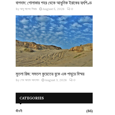
বাগদাদ: গোলাকার শহর থেকে আধুনিক ইরাকের হৃৎপিণ্ড
by
আবু সালেহ পিয়ার
August 5, 2026
0
মুতলা রিজ: সমতল কুয়েতের বুকে এক পাথুরে বিস্ময়
by
শেখ আহাদ আহসান
August 3, 2026
0
CATEGORIES
জীবনী
(86)