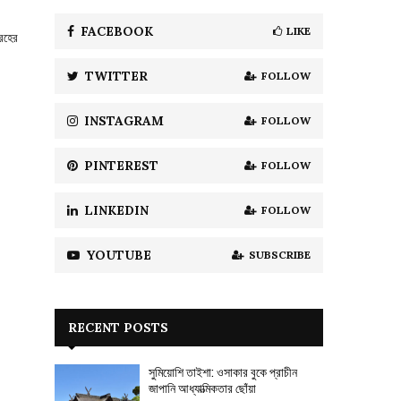
f
A
o
FACEBOOK
LIKE
রহের
r
R
:
TWITTER
FOLLOW
C
H
INSTAGRAM
FOLLOW
PINTEREST
FOLLOW
LINKEDIN
FOLLOW
YOUTUBE
SUBSCRIBE
RECENT POSTS
সুমিয়োশি তাইশা: ওসাকার বুকে প্রাচীন
জাপানি আধ্যাত্মিকতার ছোঁয়া