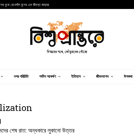
ান্সের বুকে রেনেসাঁস যুগের এক জীবন্ত জাদুঘর
আ
নগর পরিচিতি
পর্যটন আকর্ষণ
ইতিহাস
জীবনযাপন
উপকথা
lization
ানদের শেষ রাত: অন্ধকারে লুকানো উত্তর