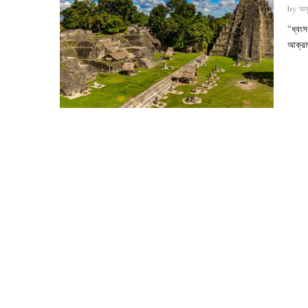
by
আবু
“ধ্বং
আক্রম