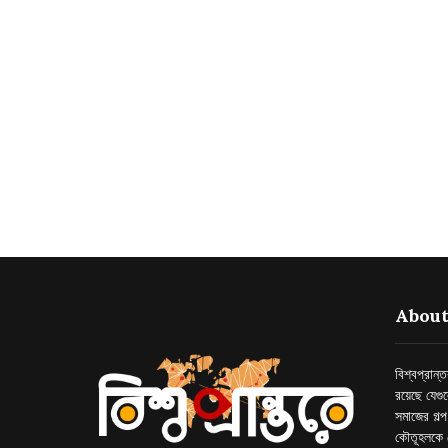
About
বিশ্বপ্রান
রয়েছে যেগু
সমাজের গল্
কৌতূহলকে 