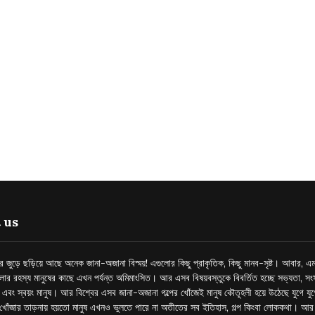
 us
্তর জুড়ে ছড়িয়ে আছে অনেক জানা-অজানা বিস্ময়! এগুলোর কিছু প্রাকৃতিক, কিছু মানব-সৃষ্ট। আবার, এম
লোর রহস্য মানুষের কাছে এখন পর্যন্ত অমিমাংসিত। আর এসব বিষয়বস্তুকে বিবর্তিত হচ্ছে সভ্যতা, সংস
প এবং স্বয়ং মানুষ। আর বিশ্বের এসব জানা-অজানা গল্পের খোঁজেই মানুষ কৌতূহলী হয়ে উঠেছে যুগে য
খোঁজার তাড়নায় হয়তো মানুষ এখনও ভুলতে পারে না অতীতের সব ইতিহাস, গল্প কিংবা লোককথা। আ