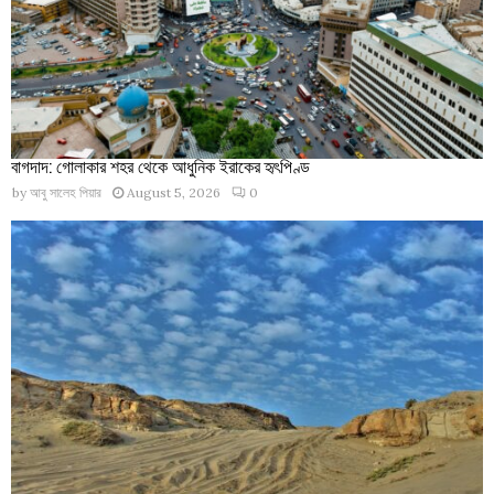
বাগদাদ: গোলাকার শহর থেকে আধুনিক ইরাকের হৃৎপিণ্ড
by
আবু সালেহ পিয়ার
August 5, 2026
0