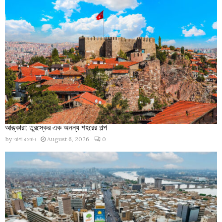
আঙ্কারা: তুরস্কের এক অনন্য শহরের গল্প
by
আশা রহমান
August 6, 2026
0