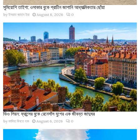
সুমিয়োশি তাইশা: ওসাকার বুকে প্রাচীন জাপানি আধ্যাত্মিকতার ছোঁয়া
by
ইসরাত জাহান ইরা
August 6, 2026
0
ভিও লিয়ন: ফ্রান্সের বুকে রেনেসাঁস যুগের এক জীবন্ত জাদুঘর
by
ফাবিহা বিনতে হক
August 6, 2026
0