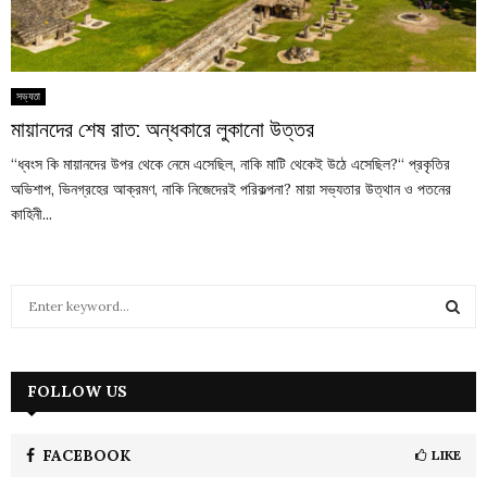
সভ্যতা
মায়ানদের শেষ রাত: অন্ধকারে লুকানো উত্তর
“ধ্বংস কি মায়ানদের উপর থেকে নেমে এসেছিল, নাকি মাটি থেকেই উঠে এসেছিল?“ প্রকৃতির
অভিশাপ, ভিনগ্রহের আক্রমণ, নাকি নিজেদেরই পরিকল্পনা? মায়া সভ্যতার উত্থান ও পতনের
কাহিনী...
S
e
a
S
r
c
FOLLOW US
E
h
f
A
o
FACEBOOK
LIKE
r
R