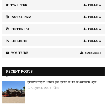
:
TWITTER
FOLLOW
C
INSTAGRAM
FOLLOW
H
PINTEREST
FOLLOW
LINKEDIN
FOLLOW
YOUTUBE
SUBSCRIBE
RECENT POSTS
সুমিয়োশি তাইশা: ওসাকার বুকে প্রাচীন জাপানি আধ্যাত্মিকতার ছোঁয়া
August 6, 2026
0