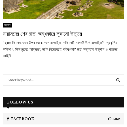
সভ্যতা
মায়ানদের শেষ রাত: অন্ধকারে লুকানো উত্তর
“ধ্বংস কি মায়ানদের উপর থেকে নেমে এসেছিল, নাকি মাটি থেকেই উঠে এসেছিল?“ প্রকৃতির
অভিশাপ, ভিনগ্রহের আক্রমণ, নাকি নিজেদেরই পরিকল্পনা? মায়া সভ্যতার উত্থান ও পতনের
কাহিনী...
S
e
a
S
r
c
FOLLOW US
E
h
f
A
o
FACEBOOK
LIKE
r
R