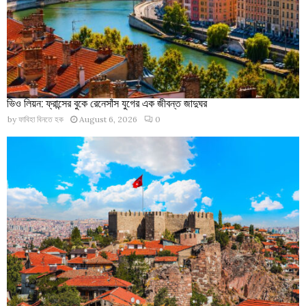
ভিও লিয়ন: ফ্রান্সের বুকে রেনেসাঁস যুগের এক জীবন্ত জাদুঘর
by
ফাবিহা বিনতে হক
August 6, 2026
0