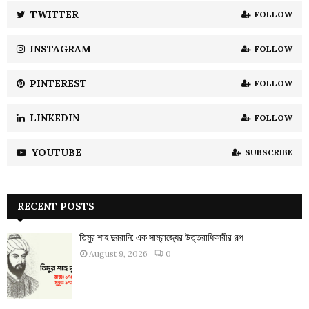
:
TWITTER
FOLLOW
C
INSTAGRAM
FOLLOW
H
PINTEREST
FOLLOW
LINKEDIN
FOLLOW
YOUTUBE
SUBSCRIBE
RECENT POSTS
তিমুর শাহ দুররানি: এক সাম্রাজ্যের উত্তরাধিকারীর গল্প
August 9, 2026
0